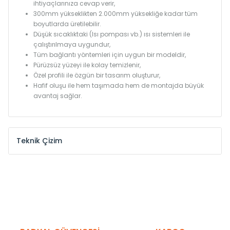
ihtiyaçlarınıza cevap verir,
300mm yükseklikten 2.000mm yüksekliğe kadar tüm
boyutlarda üretilebilir.
Düşük sıcaklıktaki (Isı pompası vb.) ısı sistemleri ile
çalıştırılmaya uygundur,
Tüm bağlantı yöntemleri için uygun bir modeldir,
Pürüzsüz yüzeyi ile kolay temizlenir,
Özel profili ile özgün bir tasarım oluşturur,
Hafif oluşu ile hem taşımada hem de montajda büyük
avantaj sağlar.
Teknik Çizim
Model /
Model
Yükseklik /
Height
Eksenle
Kodu /
Code
(mm)
(mm)
KN
300
275
KN
375
350
KN
450
425