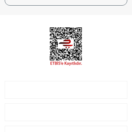
tasarladığınız boyut ve renge göre üretilebilen Radyatör ve
havlupanlarımız mekânlarınıza değer katmaktadır.
Radyal sunmuş olduğu Alüminyum radyatör ve
havlupanların tamamlayıcısı olan vana, montaj aparatı,
termostat, boru gizleme kılıfı gibi aksesuarları ile de özel
çözümler oluşturmaktadır.
Size özel olarak üretilen Radyatör ve havlupan seçerken
yardıma ihtiyacınız olduğunda,
0850 308 08 08
no’lu şirket
hattımızdan bizlere ulaşabilirsiniz.
ÜRÜN GRUPLARI
HIZLI MENÜ