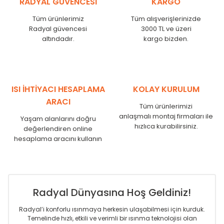
RADYAL GÜVENCESİ
KARGO
KN
525
500
KN
600
575
Tüm ürünlerimiz
Tüm alışverişlerinizde
KN
750
725
Radyal güvencesi
3000 TL ve üzeri
KN
825
800
altındadır.
kargo bizden.
KN
900
875
KN
1000
975
KN
1250
1225
KN
1500
1475
ISI İHTİYACI HESAPLAMA
KOLAY KURULUM
KN
1750
1725
ARACI
Tüm ürünlerimizi
anlaşmalı montaj firmaları ile
Yaşam alanlarını doğru
hızlıca kurabilirsiniz.
değerlendiren online
hesaplama aracını kullanın
Radyal Dünyasına Hoş Geldiniz!
Radyal’i konforlu ısınmaya herkesin ulaşabilmesi için kurduk.
Temelinde hızlı, etkili ve verimli bir ısınma teknolojisi olan