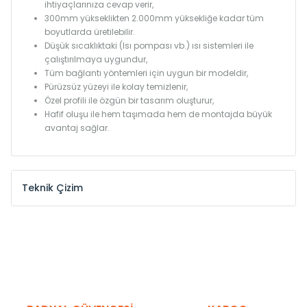
ihtiyaçlarınıza cevap verir,
300mm yükseklikten 2.000mm yüksekliğe kadar tüm
boyutlarda üretilebilir.
Düşük sıcaklıktaki (Isı pompası vb.) ısı sistemleri ile
çalıştırılmaya uygundur,
Tüm bağlantı yöntemleri için uygun bir modeldir,
Pürüzsüz yüzeyi ile kolay temizlenir,
Özel profili ile özgün bir tasarım oluşturur,
Hafif oluşu ile hem taşımada hem de montajda büyük
avantaj sağlar.
Teknik Çizim
Model /
Model
Yükseklik /
Height
Eksenle
Kodu /
Code
(mm)
(mm)
KN
300
275
KN
375
350
KN
450
425