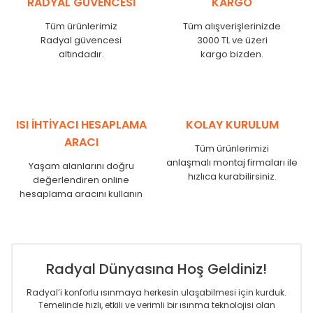
RADYAL GÜVENCESİ
KARGO
KN
525
500
KN
600
575
Tüm ürünlerimiz
Tüm alışverişlerinizde
KN
750
725
Radyal güvencesi
3000 TL ve üzeri
KN
825
800
altındadır.
kargo bizden.
KN
900
875
KN
1000
975
KN
1250
1225
KN
1500
1475
ISI İHTİYACI HESAPLAMA
KOLAY KURULUM
KN
1750
1725
ARACI
Tüm ürünlerimizi
anlaşmalı montaj firmaları ile
Yaşam alanlarını doğru
hızlıca kurabilirsiniz.
değerlendiren online
hesaplama aracını kullanın
Radyal Dünyasına Hoş Geldiniz!
Radyal’i konforlu ısınmaya herkesin ulaşabilmesi için kurduk.
Temelinde hızlı, etkili ve verimli bir ısınma teknolojisi olan