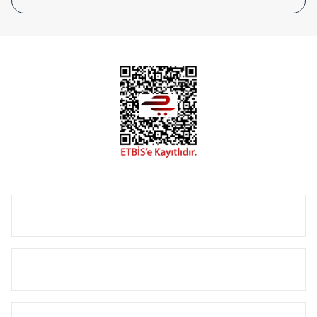
tasarladığınız boyut ve renge göre üretilebilen Radyatör ve
havlupanlarımız mekânlarınıza değer katmaktadır.
Radyal sunmuş olduğu Alüminyum radyatör ve
havlupanların tamamlayıcısı olan vana, montaj aparatı,
termostat, boru gizleme kılıfı gibi aksesuarları ile de özel
çözümler oluşturmaktadır.
Size özel olarak üretilen Radyatör ve havlupan seçerken
yardıma ihtiyacınız olduğunda,
0850 308 08 08
no’lu şirket
hattımızdan bizlere ulaşabilirsiniz.
ÜRÜN GRUPLARI
HIZLI MENÜ