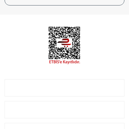
tasarladığınız boyut ve renge göre üretilebilen Radyatör ve
havlupanlarımız mekânlarınıza değer katmaktadır.
Radyal sunmuş olduğu Alüminyum radyatör ve
havlupanların tamamlayıcısı olan vana, montaj aparatı,
termostat, boru gizleme kılıfı gibi aksesuarları ile de özel
çözümler oluşturmaktadır.
Size özel olarak üretilen Radyatör ve havlupan seçerken
yardıma ihtiyacınız olduğunda,
0850 308 08 08
no’lu şirket
hattımızdan bizlere ulaşabilirsiniz.
ÜRÜN GRUPLARI
HIZLI MENÜ