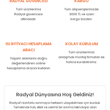
RADYAL GÜVENCESİ
KARGO
KN
525
500
KN
600
575
Tüm ürünlerimiz
Tüm alışverişlerinizde
KN
750
725
Radyal güvencesi
3000 TL ve üzeri
KN
825
800
altındadır.
kargo bizden.
KN
900
875
KN
1000
975
KN
1250
1225
KN
1500
1475
ISI İHTİYACI HESAPLAMA
KOLAY KURULUM
KN
1750
1725
ARACI
Tüm ürünlerimizi
anlaşmalı montaj firmaları ile
Yaşam alanlarını doğru
hızlıca kurabilirsiniz.
değerlendiren online
hesaplama aracını kullanın
Radyal Dünyasına Hoş Geldiniz!
Radyal’i konforlu ısınmaya herkesin ulaşabilmesi için kurduk.
Temelinde hızlı, etkili ve verimli bir ısınma teknolojisi olan