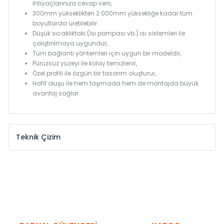
ihtiyaçlarınıza cevap verir,
300mm yükseklikten 2.000mm yüksekliğe kadar tüm
boyutlarda üretilebilir.
Düşük sıcaklıktaki (Isı pompası vb.) ısı sistemleri ile
çalıştırılmaya uygundur,
Tüm bağlantı yöntemleri için uygun bir modeldir,
Pürüzsüz yüzeyi ile kolay temizlenir,
Özel profili ile özgün bir tasarım oluşturur,
Hafif oluşu ile hem taşımada hem de montajda büyük
avantaj sağlar.
Teknik Çizim
Model /
Model
Yükseklik /
Height
Eksenle
Kodu /
Code
(mm)
(mm)
KN
300
275
KN
375
350
KN
450
425