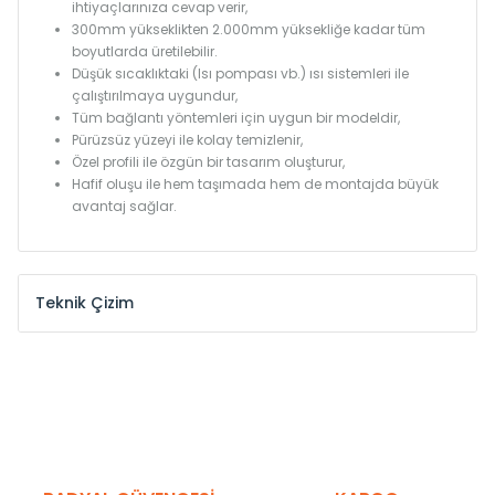
ihtiyaçlarınıza cevap verir,
300mm yükseklikten 2.000mm yüksekliğe kadar tüm
boyutlarda üretilebilir.
Düşük sıcaklıktaki (Isı pompası vb.) ısı sistemleri ile
çalıştırılmaya uygundur,
Tüm bağlantı yöntemleri için uygun bir modeldir,
Pürüzsüz yüzeyi ile kolay temizlenir,
Özel profili ile özgün bir tasarım oluşturur,
Hafif oluşu ile hem taşımada hem de montajda büyük
avantaj sağlar.
Teknik Çizim
Model /
Model
Yükseklik /
Height
Eksenle
Kodu /
Code
(mm)
(mm)
KN
300
275
KN
375
350
KN
450
425