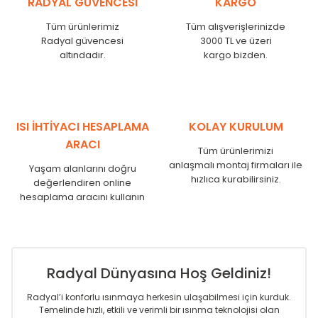
RADYAL GÜVENCESİ
KARGO
KN
525
500
KN
600
575
Tüm ürünlerimiz
Tüm alışverişlerinizde
KN
750
725
Radyal güvencesi
3000 TL ve üzeri
KN
825
800
altındadır.
kargo bizden.
KN
900
875
KN
1000
975
KN
1250
1225
KN
1500
1475
ISI İHTİYACI HESAPLAMA
KOLAY KURULUM
KN
1750
1725
ARACI
Tüm ürünlerimizi
anlaşmalı montaj firmaları ile
Yaşam alanlarını doğru
hızlıca kurabilirsiniz.
değerlendiren online
hesaplama aracını kullanın
Radyal Dünyasına Hoş Geldiniz!
Radyal’i konforlu ısınmaya herkesin ulaşabilmesi için kurduk.
Temelinde hızlı, etkili ve verimli bir ısınma teknolojisi olan