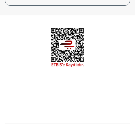
tasarladığınız boyut ve renge göre üretilebilen Radyatör ve
havlupanlarımız mekânlarınıza değer katmaktadır.
Radyal sunmuş olduğu Alüminyum radyatör ve
havlupanların tamamlayıcısı olan vana, montaj aparatı,
termostat, boru gizleme kılıfı gibi aksesuarları ile de özel
çözümler oluşturmaktadır.
Size özel olarak üretilen Radyatör ve havlupan seçerken
yardıma ihtiyacınız olduğunda,
0850 308 08 08
no’lu şirket
hattımızdan bizlere ulaşabilirsiniz.
ÜRÜN GRUPLARI
HIZLI MENÜ