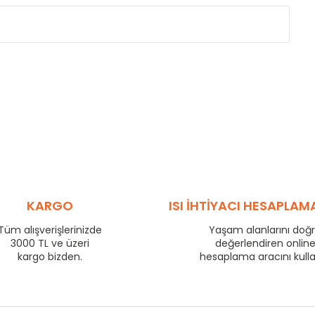
Eksenler Arası /
Centres
Isıl Güç /
Power
∆T 60 (90/ 70-20 ˚C)
(mm)
(Kcal/h)
275
57
350
70
425
83
500
95
575
106
725
130
800
140
KARGO
ISI İHTİYACI HESAPLAM
875
149
Tüm alışverişlerinizde
Yaşam alanlarını doğ
975
163
3000 TL ve üzeri
değerlendiren onlin
1225
199
kargo bizden.
hesaplama aracını kull
1475
233
1725
266