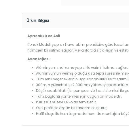
Ürün Bilgisi
Ayrıcalıklı ve Asil
Konak Modeli çapraz hava akımı prensibine göre tasarlandı
homojen bir ısıtma sağlar. Mekanlarda sıcaklığın ve estet
Avantajları:
Alüminyum malzeme yapısı ile verimli ısıtma sağlar,
Alüminyumun vermiş olduğu kısa tepki süresi ile mekanl
Tüm renk seçeneklerinin uygulanabilirliği ile tasarım i
300mm yükseklikten 2.000mm yüksekliğe kadar tüm boy
Düşük sıcaklıktaki (Isı pompası vb.) ısı sistemleri ile 
Tüm bağlantı yöntemleri için uygun bir modeldir,
Pürüzsüz yüzeyi ile kolay temizlenir,
Özel profili ile özgün bir tasarım oluşturur,
Hafif oluşu ile hem taşımada hem de montajda büyü