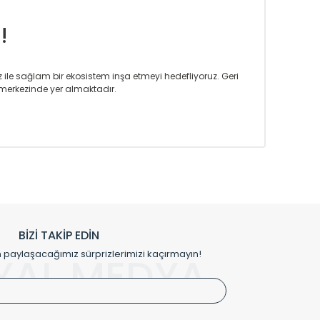
!
iz ile sağlam bir ekosistem inşa etmeyi hedefliyoruz. Geri
merkezinde yer almaktadır.
m tasarım ihtiyaçlarınızı da karşılayacak çözümleri
rın tercih ettiği bir marka olmaktan gurur duymaktadır.
rak ta en üst seviyede olduğunu göstermiştir.
prensipleriyle sektörüne öncülük etmektedir.
h edilmekte, mimarların kişiselleştirilmiş çözümlerinde
rımız mekânlarınıza değer katmaktadır.
BİZİ TAKİP EDİN
me kılıfı gibi aksesuarları ile de özel çözümler
aylaşacağımız sürprizlerimizi kaçırmayın!
YAL MEDYA
irket hattımızdan bizlere ulaşabilirsiniz.