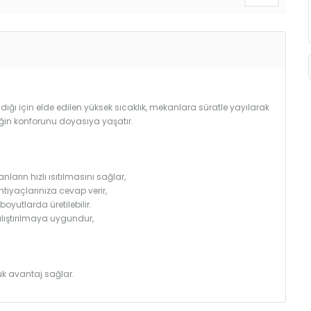
ğı için elde edilen yüksek sıcaklık, mekanlara süratle yayılarak
iğin konforunu doyasıya yaşatır.
arın hızlı ısıtılmasını sağlar,
htiyaçlarınıza cevap verir,
utlarda üretilebilir.
çalıştırılmaya uygundur,
k avantaj sağlar.