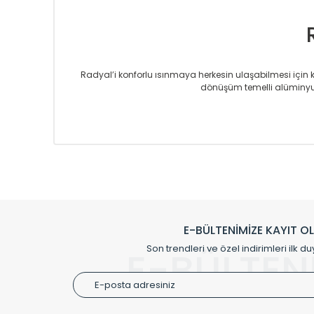
Radyal’i konforlu ısınmaya herkesin ulaşabilmesi için kur
dönüşüm temelli alüminyum
Sizlere sunmakta olduğumuz Alüminyum Radyatör ve H
üretmekteyiz. Son teknoloji ve robotik hatlarıyla rady
Avrupa’ya yapmakta olduğu ihracat ile de ürü
Çevreci ve yeşil enerji yaklaşımlarıyla ve 
Klasik modellerimizin yanında, modern hatları ile de d
önemli farklılıklar yaratmaktadır. Si
E-BÜLTENİMİZE KAYIT O
Radyal sunmuş olduğu Alüminyum radyatör ve havl
Son trendleri ve özel indirimleri ilk du
E-BÜLTEN
Size özel olarak üretilen Radyatör ve