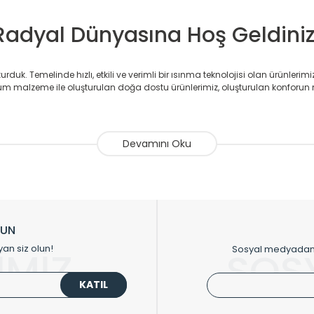
Radyal Dünyasına Hoş Geldiniz
duk. Temelinde hızlı, etkili ve verimli bir ısınma teknolojisi olan ürünlerim
 malzeme ile oluşturulan doğa dostu ürünlerimiz, oluşturulan konforun 
avlupanlar ile önce konforlu ısınmayı, sonrasında mekânlarınız için tü
atör ve havlupan üretimi yapan Radyal, özellikle mimarların ve tasarımcıla
nlerinde sadece tasarımın ön planda olmadığını aynı zamanda kalite ola
sıfır karbon ayak izi hedefiyle üretim yapan Radyal çevreye duyarlı üretim 
ikkat çeken tasarım radyatörlerimiz veülkemizdeki birçok elite projede terci
zin tasarladığınız boyut ve renge göre üretilebilen Radyatör ve havlupanla
LUN
upanların tamamlayıcısı olan vana, montaj aparatı, termostat, boru gizle
yan siz olun!
Sosyal medyadan p
İMİZ
SOS
oluşturmaktadır.
KATIL
 havlupan seçerken yardıma ihtiyacınız olduğunda,
0850 308 08 08
no’lu ş