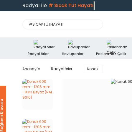
Radyal ile
#
Sıcak Tut Hayatı
Radyatörler
Havlupanlar
Paslanmaz Çelik
Anasayfa
Radyatörler
Konak
Ürün & Bağlantı Klavuzu