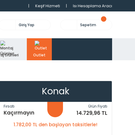
|
Keşif Hizmeti
|
Isı Hesaplama Aracı
Giriş Yap
Sepetim
aj Ürünleri
Outlet
Konak
Fırsatı
Ürün Fiyatı
Kaçırmayın
14.729,96 TL
1.782,00 TL den başlayan taksitlerle!