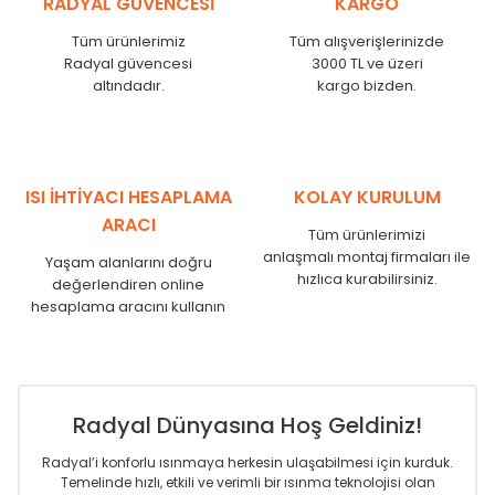
RADYAL GÜVENCESİ
KARGO
KN
525
500
KN
600
575
Tüm ürünlerimiz
Tüm alışverişlerinizde
KN
750
725
Radyal güvencesi
3000 TL ve üzeri
KN
825
800
altındadır.
kargo bizden.
KN
900
875
KN
1000
975
KN
1250
1225
KN
1500
1475
ISI İHTİYACI HESAPLAMA
KOLAY KURULUM
KN
1750
1725
ARACI
Tüm ürünlerimizi
anlaşmalı montaj firmaları ile
Yaşam alanlarını doğru
hızlıca kurabilirsiniz.
değerlendiren online
hesaplama aracını kullanın
Radyal Dünyasına Hoş Geldiniz!
Radyal’i konforlu ısınmaya herkesin ulaşabilmesi için kurduk.
Temelinde hızlı, etkili ve verimli bir ısınma teknolojisi olan