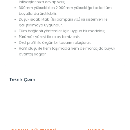
ihtiyaçlarınıza cevap verir,
300mm yükseklikten 2.000mm yüksekliğe kadar tüm
boyutlarda üretilebilir.
Düşük sıcaklıktaki (Isı pompası vb.) ısı sistemleri ile
çalıştırılmaya uygundur,
Tüm bağlantı yöntemleri için uygun bir modeldir,
Pürüzsüz yüzeyi ile kolay temizlenir,
Özel profili ile özgün bir tasarım oluşturur,
Hafif oluşu ile hem taşımada hem de montajda büyük
avantaj sağlar.
Teknik Çizim
Model /
Model
Yükseklik /
Height
Eksenle
Kodu /
Code
(mm)
(mm)
KN
300
275
KN
375
350
KN
450
425