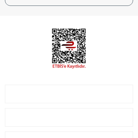
tasarladığınız boyut ve renge göre üretilebilen Radyatör ve
havlupanlarımız mekânlarınıza değer katmaktadır.
Radyal sunmuş olduğu Alüminyum radyatör ve
havlupanların tamamlayıcısı olan vana, montaj aparatı,
termostat, boru gizleme kılıfı gibi aksesuarları ile de özel
çözümler oluşturmaktadır.
Size özel olarak üretilen Radyatör ve havlupan seçerken
yardıma ihtiyacınız olduğunda,
0850 308 08 08
no’lu şirket
hattımızdan bizlere ulaşabilirsiniz.
ÜRÜN GRUPLARI
HIZLI MENÜ