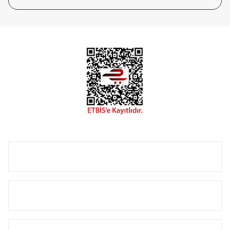
tasarladığınız boyut ve renge göre üretilebilen Radyatör ve
havlupanlarımız mekânlarınıza değer katmaktadır.
Radyal sunmuş olduğu Alüminyum radyatör ve
havlupanların tamamlayıcısı olan vana, montaj aparatı,
termostat, boru gizleme kılıfı gibi aksesuarları ile de özel
çözümler oluşturmaktadır.
Size özel olarak üretilen Radyatör ve havlupan seçerken
yardıma ihtiyacınız olduğunda,
0850 308 08 08
no’lu şirket
hattımızdan bizlere ulaşabilirsiniz.
ÜRÜN GRUPLARI
HIZLI MENÜ