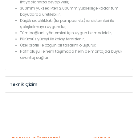
ihtiyaçlarınıza cevap verir,
300mm yükseklikten 2.000mm yüksekliğe kadar tüm
boyutlarda üretilebilir.
Düşük sıcaklıktaki (Isı pompası vb.) ısı sistemleri ile
çalıştırılmaya uygundur,
Tüm bağlantı yöntemleri için uygun bir modeldir,
Pürüzsüz yüzeyi ile kolay temizlenir,
Özel profili ile özgün bir tasarım oluşturur,
Hafif oluşu ile hem taşımada hem de montajda büyük
avantaj sağlar.
Teknik Çizim
Model /
Model
Yükseklik /
Height
Eksenle
Kodu /
Code
(mm)
(mm)
KN
300
275
KN
375
350
KN
450
425