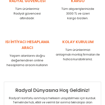
RADYAL GÜVENCESİ
KARGO
KN
525
500
KN
600
575
Tüm ürünlerimiz
Tüm alışverişlerinizde
KN
750
725
Radyal güvencesi
3000 TL ve üzeri
KN
825
800
altındadır.
kargo bizden.
KN
900
875
KN
1000
975
KN
1250
1225
KN
1500
1475
ISI İHTİYACI HESAPLAMA
KOLAY KURULUM
KN
1750
1725
ARACI
Tüm ürünlerimizi
anlaşmalı montaj firmaları ile
Yaşam alanlarını doğru
hızlıca kurabilirsiniz.
değerlendiren online
hesaplama aracını kullanın
Radyal Dünyasına Hoş Geldiniz!
Radyal’i konforlu ısınmaya herkesin ulaşabilmesi için kurduk.
Temelinde hızlı, etkili ve verimli bir ısınma teknolojisi olan