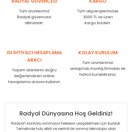
RADYAL GÜVENCESİ
KARGO
KN
525
500
KN
600
575
Tüm ürünlerimiz
Tüm alışverişlerinizde
KN
750
725
Radyal güvencesi
3000 TL ve üzeri
KN
825
800
altındadır.
kargo bizden.
KN
900
875
KN
1000
975
KN
1250
1225
KN
1500
1475
ISI İHTİYACI HESAPLAMA
KOLAY KURULUM
KN
1750
1725
ARACI
Tüm ürünlerimizi
anlaşmalı montaj firmaları ile
Yaşam alanlarını doğru
hızlıca kurabilirsiniz.
değerlendiren online
hesaplama aracını kullanın
Radyal Dünyasına Hoş Geldiniz!
Radyal’i konforlu ısınmaya herkesin ulaşabilmesi için kurduk.
Temelinde hızlı, etkili ve verimli bir ısınma teknolojisi olan