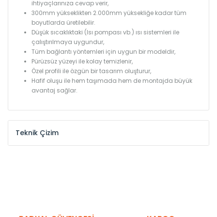
ihtiyaçlarınıza cevap verir,
300mm yükseklikten 2.000mm yüksekliğe kadar tüm
boyutlarda üretilebilir.
Düşük sıcaklıktaki (Isı pompası vb.) ısı sistemleri ile
çalıştırılmaya uygundur,
Tüm bağlantı yöntemleri için uygun bir modeldir,
Pürüzsüz yüzeyi ile kolay temizlenir,
Özel profili ile özgün bir tasarım oluşturur,
Hafif oluşu ile hem taşımada hem de montajda büyük
avantaj sağlar.
Teknik Çizim
Model /
Model
Yükseklik /
Height
Eksenle
Kodu /
Code
(mm)
(mm)
KN
300
275
KN
375
350
KN
450
425