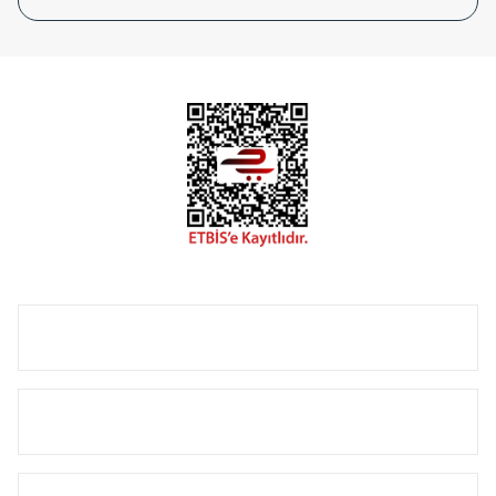
tasarladığınız boyut ve renge göre üretilebilen Radyatör ve
havlupanlarımız mekânlarınıza değer katmaktadır.
Radyal sunmuş olduğu Alüminyum radyatör ve
havlupanların tamamlayıcısı olan vana, montaj aparatı,
termostat, boru gizleme kılıfı gibi aksesuarları ile de özel
çözümler oluşturmaktadır.
Size özel olarak üretilen Radyatör ve havlupan seçerken
yardıma ihtiyacınız olduğunda,
0850 308 08 08
no’lu şirket
hattımızdan bizlere ulaşabilirsiniz.
ÜRÜN GRUPLARI
HIZLI MENÜ