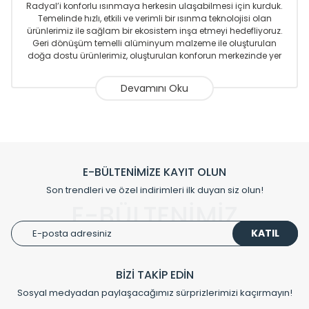
Radyal’i konforlu ısınmaya herkesin ulaşabilmesi için kurduk.
Temelinde hızlı, etkili ve verimli bir ısınma teknolojisi olan
ürünlerimiz ile sağlam bir ekosistem inşa etmeyi hedefliyoruz.
Geri dönüşüm temelli alüminyum malzeme ile oluşturulan
doğa dostu ürünlerimiz, oluşturulan konforun merkezinde yer
almaktadır.
Sizlere sunmakta olduğumuz Alüminyum Radyatör ve
Havlupanlar ile önce konforlu ısınmayı, sonrasında
mekânlarınız için tüm tasarım ihtiyaçlarınızı da karşılayacak
çözümleri üretmekteyiz. Son teknoloji ve robotik hatlarıyla
radyatör ve havlupan üretimi yapan Radyal, özellikle
mimarların ve tasarımcıların tercih ettiği bir marka olmaktan
gurur duymaktadır. Avrupa’ya yapmakta olduğu ihracat ile
E-BÜLTENİMİZE KAYIT OLUN
de ürünlerinde sadece tasarımın ön planda olmadığını aynı
Son trendleri ve özel indirimleri ilk duyan siz olun!
zamanda kalite olarak ta en üst seviyede olduğunu
E-BÜLTENİMİZ
göstermiştir.
KATIL
Çevreci ve yeşil enerji yaklaşımlarıyla ve sıfır karbon ayak izi
hedefiyle üretim yapan Radyal çevreye duyarlı üretim
prensipleriyle sektörüne öncülük etmektedir.
BİZİ TAKİP EDİN
Sosyal medyadan paylaşacağımız sürprizlerimizi kaçırmayın!
Klasik modellerimizin yanında, modern hatları ile de dikkat
çeken tasarım radyatörlerimiz veülkemizdeki birçok elite