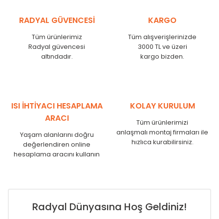
KN
450
425
RADYAL GÜVENCESİ
KARGO
KN
525
500
KN
600
575
Tüm ürünlerimiz
Tüm alışverişlerinizde
KN
750
725
Radyal güvencesi
3000 TL ve üzeri
KN
825
800
altındadır.
kargo bizden.
KN
900
875
KN
1000
975
KN
1250
1225
KN
1500
1475
ISI İHTİYACI HESAPLAMA
KOLAY KURULUM
KN
1750
1725
ARACI
Tüm ürünlerimizi
anlaşmalı montaj firmaları ile
Yaşam alanlarını doğru
hızlıca kurabilirsiniz.
değerlendiren online
hesaplama aracını kullanın
Radyal Dünyasına Hoş Geldiniz!