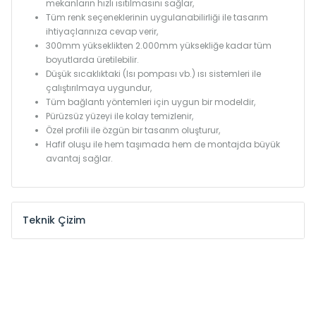
mekanların hızlı ısıtılmasını sağlar,
Tüm renk seçeneklerinin uygulanabilirliği ile tasarım
ihtiyaçlarınıza cevap verir,
300mm yükseklikten 2.000mm yüksekliğe kadar tüm
boyutlarda üretilebilir.
Düşük sıcaklıktaki (Isı pompası vb.) ısı sistemleri ile
çalıştırılmaya uygundur,
Tüm bağlantı yöntemleri için uygun bir modeldir,
Pürüzsüz yüzeyi ile kolay temizlenir,
Özel profili ile özgün bir tasarım oluşturur,
Hafif oluşu ile hem taşımada hem de montajda büyük
avantaj sağlar.
Teknik Çizim
Model /
Model
Yükseklik /
Height
Eksenle
Kodu /
Code
(mm)
(mm)
KN
300
275
KN
375
350