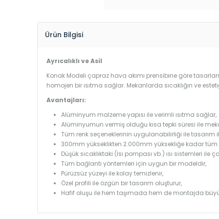
Ürün Bilgisi
Ayrıcalıklı ve Asil
Konak Modeli çapraz hava akımı prensibine göre tasarlandı
homojen bir ısıtma sağlar. Mekanlarda sıcaklığın ve estet
Avantajları:
Alüminyum malzeme yapısı ile verimli ısıtma sağlar,
Alüminyumun vermiş olduğu kısa tepki süresi ile mekanl
Tüm renk seçeneklerinin uygulanabilirliği ile tasarım i
300mm yükseklikten 2.000mm yüksekliğe kadar tüm boy
Düşük sıcaklıktaki (Isı pompası vb.) ısı sistemleri ile 
Tüm bağlantı yöntemleri için uygun bir modeldir,
Pürüzsüz yüzeyi ile kolay temizlenir,
Özel profili ile özgün bir tasarım oluşturur,
Hafif oluşu ile hem taşımada hem de montajda büyü