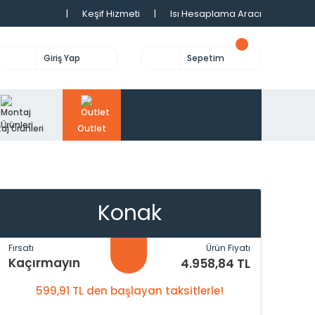
|
Keşif Hizmeti
|
Isı Hesaplama Aracı
Giriş Yap
Sepetim
aj Ürünleri
Outlet
Konak
Fırsatı
Ürün Fiyatı
Kaçırmayın
4.958,84 TL
599,91 TL den başlayan taksitlerle!