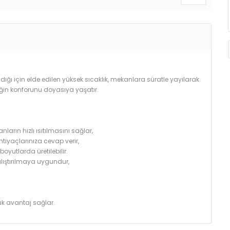
ğı için elde edilen yüksek sıcaklık, mekanlara süratle yayılarak
iğin konforunu doyasıya yaşatır.
arın hızlı ısıtılmasını sağlar,
htiyaçlarınıza cevap verir,
utlarda üretilebilir.
çalıştırılmaya uygundur,
k avantaj sağlar.