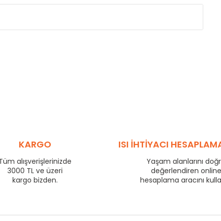
Eksenler Arası /
Centres
Isıl Güç /
Power
∆T 60 (90/ 70-20 ˚C)
(mm)
(Kcal/h)
275
57
350
70
425
83
500
95
575
106
725
130
800
140
KARGO
ISI İHTİYACI HESAPLAM
875
149
Tüm alışverişlerinizde
Yaşam alanlarını doğ
975
163
3000 TL ve üzeri
değerlendiren onlin
1225
199
kargo bizden.
hesaplama aracını kull
1475
233
1725
266