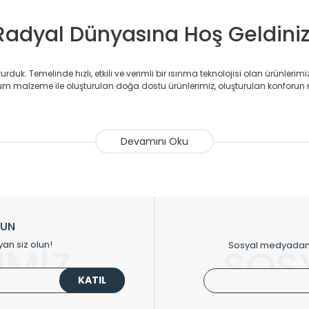
Radyal Dünyasına Hoş Geldiniz
duk. Temelinde hızlı, etkili ve verimli bir ısınma teknolojisi olan ürünlerim
 malzeme ile oluşturulan doğa dostu ürünlerimiz, oluşturulan konforun 
avlupanlar ile önce konforlu ısınmayı, sonrasında mekânlarınız için tü
atör ve havlupan üretimi yapan Radyal, özellikle mimarların ve tasarımcıla
nlerinde sadece tasarımın ön planda olmadığını aynı zamanda kalite ola
sıfır karbon ayak izi hedefiyle üretim yapan Radyal çevreye duyarlı üretim 
ikkat çeken tasarım radyatörlerimiz veülkemizdeki birçok elite projede terci
zin tasarladığınız boyut ve renge göre üretilebilen Radyatör ve havlupanla
LUN
upanların tamamlayıcısı olan vana, montaj aparatı, termostat, boru gizle
yan siz olun!
Sosyal medyadan p
İMİZ
SOS
oluşturmaktadır.
KATIL
 havlupan seçerken yardıma ihtiyacınız olduğunda,
0850 308 08 08
no’lu ş