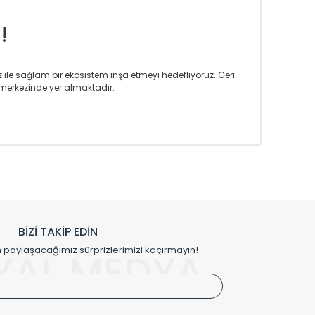
!
iz ile sağlam bir ekosistem inşa etmeyi hedefliyoruz. Geri
merkezinde yer almaktadır.
m tasarım ihtiyaçlarınızı da karşılayacak çözümleri
rın tercih ettiği bir marka olmaktan gurur duymaktadır.
rak ta en üst seviyede olduğunu göstermiştir.
prensipleriyle sektörüne öncülük etmektedir.
h edilmekte, mimarların kişiselleştirilmiş çözümlerinde
rımız mekânlarınıza değer katmaktadır.
BİZİ TAKİP EDİN
me kılıfı gibi aksesuarları ile de özel çözümler
aylaşacağımız sürprizlerimizi kaçırmayın!
YAL MEDYA
irket hattımızdan bizlere ulaşabilirsiniz.