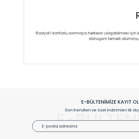
Radyal’i konforlu ısınmaya herkesin ulaşabilmesi için kur
dönüşüm temelli alüminyum
Sizlere sunmakta olduğumuz Alüminyum Radyatör ve H
üretmekteyiz. Son teknoloji ve robotik hatlarıyla rady
Avrupa’ya yapmakta olduğu ihracat ile de ürü
Çevreci ve yeşil enerji yaklaşımlarıyla ve 
Klasik modellerimizin yanında, modern hatları ile de d
önemli farklılıklar yaratmaktadır. Si
E-BÜLTENİMİZE KAYIT O
Radyal sunmuş olduğu Alüminyum radyatör ve havl
Son trendleri ve özel indirimleri ilk du
E-BÜLTEN
Size özel olarak üretilen Radyatör ve