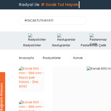
Radyal ile
#
Sıcak Tut Ha
Radyatörler
Havlupanlar
Paslanmaz Çelik
Anasayfa
Radyatörler
Konak
Ürün & Bağlantı Klavuzu