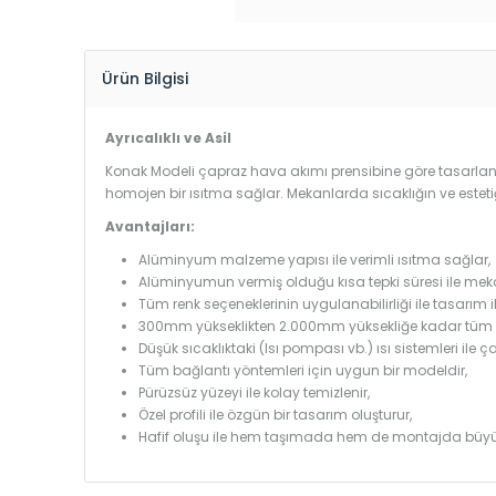
Ürün Bilgisi
Ayrıcalıklı ve Asil
Konak Modeli çapraz hava akımı prensibine göre tasarlandı
homojen bir ısıtma sağlar. Mekanlarda sıcaklığın ve estet
Avantajları:
Alüminyum malzeme yapısı ile verimli ısıtma sağlar,
Alüminyumun vermiş olduğu kısa tepki süresi ile mekanl
Tüm renk seçeneklerinin uygulanabilirliği ile tasarım i
300mm yükseklikten 2.000mm yüksekliğe kadar tüm boy
Düşük sıcaklıktaki (Isı pompası vb.) ısı sistemleri ile 
Tüm bağlantı yöntemleri için uygun bir modeldir,
Pürüzsüz yüzeyi ile kolay temizlenir,
Özel profili ile özgün bir tasarım oluşturur,
Hafif oluşu ile hem taşımada hem de montajda büyü