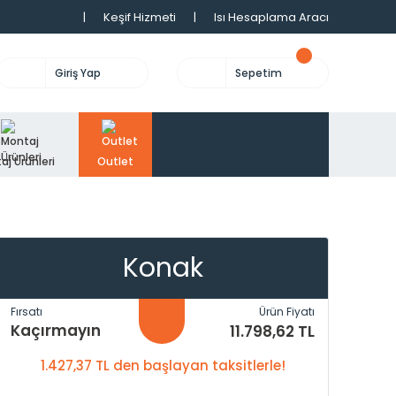
|
Keşif Hizmeti
|
Isı Hesaplama Aracı
Giriş Yap
Sepetim
aj Ürünleri
Outlet
Konak
Fırsatı
Ürün Fiyatı
Kaçırmayın
11.798,62 TL
1.427,37 TL den başlayan taksitlerle!