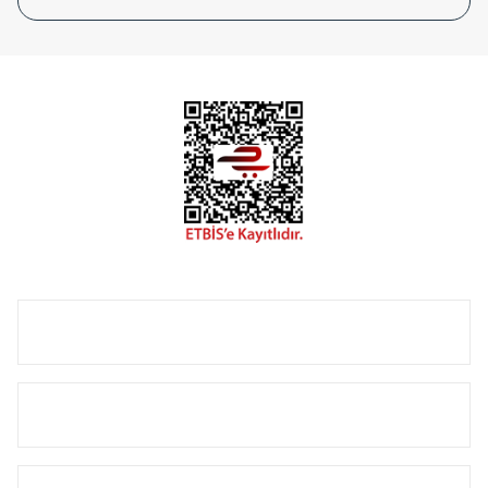
tasarladığınız boyut ve renge göre üretilebilen Radyatör ve
havlupanlarımız mekânlarınıza değer katmaktadır.
Radyal sunmuş olduğu Alüminyum radyatör ve
havlupanların tamamlayıcısı olan vana, montaj aparatı,
termostat, boru gizleme kılıfı gibi aksesuarları ile de özel
çözümler oluşturmaktadır.
Size özel olarak üretilen Radyatör ve havlupan seçerken
yardıma ihtiyacınız olduğunda,
0850 308 08 08
no’lu şirket
hattımızdan bizlere ulaşabilirsiniz.
ÜRÜN GRUPLARI
HIZLI MENÜ