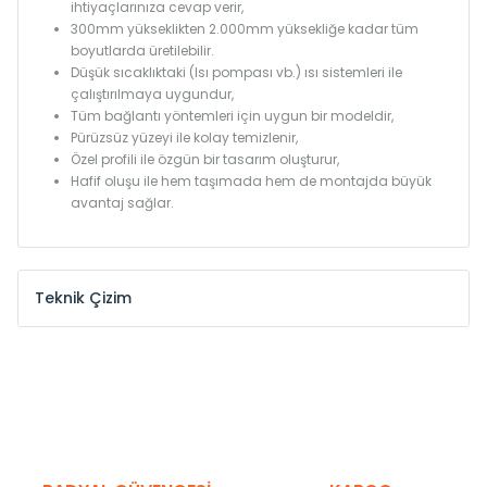
ihtiyaçlarınıza cevap verir,
300mm yükseklikten 2.000mm yüksekliğe kadar tüm
boyutlarda üretilebilir.
Düşük sıcaklıktaki (Isı pompası vb.) ısı sistemleri ile
çalıştırılmaya uygundur,
Tüm bağlantı yöntemleri için uygun bir modeldir,
Pürüzsüz yüzeyi ile kolay temizlenir,
Özel profili ile özgün bir tasarım oluşturur,
Hafif oluşu ile hem taşımada hem de montajda büyük
avantaj sağlar.
Teknik Çizim
Model /
Model
Yükseklik /
Height
Eksenle
Kodu /
Code
(mm)
(mm)
KN
300
275
KN
375
350
KN
450
425