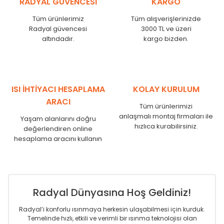
RADYAL GÜVENCESİ
KARGO
KN
525
500
KN
600
575
Tüm ürünlerimiz
Tüm alışverişlerinizde
KN
750
725
Radyal güvencesi
3000 TL ve üzeri
KN
825
800
altındadır.
kargo bizden.
KN
900
875
KN
1000
975
KN
1250
1225
KN
1500
1475
ISI İHTİYACI HESAPLAMA
KOLAY KURULUM
KN
1750
1725
ARACI
Tüm ürünlerimizi
anlaşmalı montaj firmaları ile
Yaşam alanlarını doğru
hızlıca kurabilirsiniz.
değerlendiren online
hesaplama aracını kullanın
Radyal Dünyasına Hoş Geldiniz!
Radyal’i konforlu ısınmaya herkesin ulaşabilmesi için kurduk.
Temelinde hızlı, etkili ve verimli bir ısınma teknolojisi olan