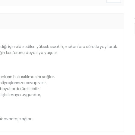
ğı için elde edilen yüksek sıcaklık, mekanlara süratle yayılarak
iğin konforunu doyasıya yaşatır.
arın hızlı ısıtılmasını sağlar,
htiyaçlarınıza cevap verir,
utlarda üretilebilir.
çalıştırılmaya uygundur,
k avantaj sağlar.