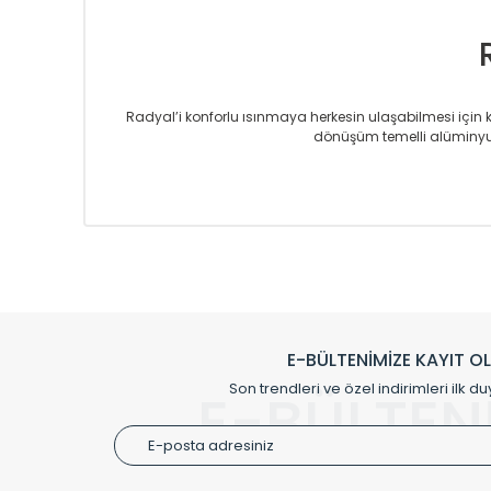
Radyal’i konforlu ısınmaya herkesin ulaşabilmesi için kur
dönüşüm temelli alüminyum
Sizlere sunmakta olduğumuz Alüminyum Radyatör ve H
üretmekteyiz. Son teknoloji ve robotik hatlarıyla rady
Avrupa’ya yapmakta olduğu ihracat ile de ürü
Çevreci ve yeşil enerji yaklaşımlarıyla ve 
Klasik modellerimizin yanında, modern hatları ile de d
önemli farklılıklar yaratmaktadır. Si
E-BÜLTENİMİZE KAYIT O
Radyal sunmuş olduğu Alüminyum radyatör ve havl
Son trendleri ve özel indirimleri ilk du
E-BÜLTEN
Size özel olarak üretilen Radyatör ve