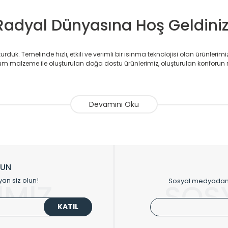
Radyal Dünyasına Hoş Geldiniz
duk. Temelinde hızlı, etkili ve verimli bir ısınma teknolojisi olan ürünlerim
 malzeme ile oluşturulan doğa dostu ürünlerimiz, oluşturulan konforun 
avlupanlar ile önce konforlu ısınmayı, sonrasında mekânlarınız için tü
atör ve havlupan üretimi yapan Radyal, özellikle mimarların ve tasarımcıla
nlerinde sadece tasarımın ön planda olmadığını aynı zamanda kalite ola
sıfır karbon ayak izi hedefiyle üretim yapan Radyal çevreye duyarlı üretim 
ikkat çeken tasarım radyatörlerimiz veülkemizdeki birçok elite projede terci
zin tasarladığınız boyut ve renge göre üretilebilen Radyatör ve havlupanla
LUN
upanların tamamlayıcısı olan vana, montaj aparatı, termostat, boru gizle
yan siz olun!
Sosyal medyadan p
İMİZ
SOS
oluşturmaktadır.
KATIL
 havlupan seçerken yardıma ihtiyacınız olduğunda,
0850 308 08 08
no’lu ş