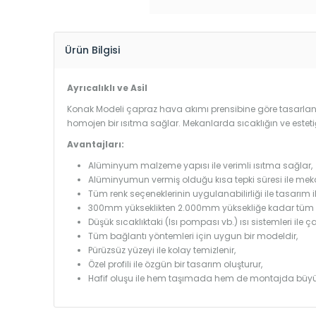
Ürün Bilgisi
Ayrıcalıklı ve Asil
Konak Modeli çapraz hava akımı prensibine göre tasarlandı
homojen bir ısıtma sağlar. Mekanlarda sıcaklığın ve estet
Avantajları:
Alüminyum malzeme yapısı ile verimli ısıtma sağlar,
Alüminyumun vermiş olduğu kısa tepki süresi ile mekanl
Tüm renk seçeneklerinin uygulanabilirliği ile tasarım i
300mm yükseklikten 2.000mm yüksekliğe kadar tüm boy
Düşük sıcaklıktaki (Isı pompası vb.) ısı sistemleri ile 
Tüm bağlantı yöntemleri için uygun bir modeldir,
Pürüzsüz yüzeyi ile kolay temizlenir,
Özel profili ile özgün bir tasarım oluşturur,
Hafif oluşu ile hem taşımada hem de montajda büyü