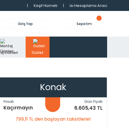
|
Keşif Hizmeti
|
Isı Hesaplama Aracı
Giriş Yap
Sepetim
aj Ürünleri
Outlet
Konak
Fırsatı
Ürün Fiyatı
Kaçırmayın
6.605,43 TL
799,11 TL den başlayan taksitlerle!