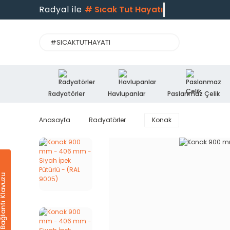
Radyal ile
#
Sıcak Tut Hayatı
Radyatörler
Havlupanlar
Paslanmaz Çelik
Anasayfa
Radyatörler
Konak
Ürün & Bağlantı Klavuzu