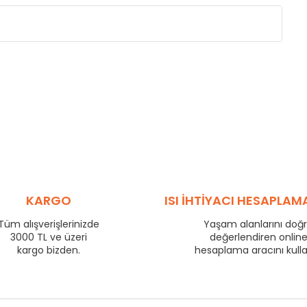
Eksenler Arası /
Centres
Isıl Güç /
Power
∆T 60 (90/ 70-20 ˚C)
(mm)
(Kcal/h)
275
57
350
70
425
83
500
95
575
106
725
130
800
140
KARGO
ISI İHTİYACI HESAPLAM
875
149
Tüm alışverişlerinizde
Yaşam alanlarını doğ
975
163
3000 TL ve üzeri
değerlendiren onlin
1225
199
kargo bizden.
hesaplama aracını kull
1475
233
1725
266