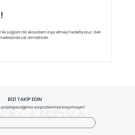
!
iz ile sağlam bir ekosistem inşa etmeyi hedefliyoruz. Geri
merkezinde yer almaktadır.
m tasarım ihtiyaçlarınızı da karşılayacak çözümleri
rın tercih ettiği bir marka olmaktan gurur duymaktadır.
rak ta en üst seviyede olduğunu göstermiştir.
prensipleriyle sektörüne öncülük etmektedir.
h edilmekte, mimarların kişiselleştirilmiş çözümlerinde
rımız mekânlarınıza değer katmaktadır.
BİZİ TAKİP EDİN
me kılıfı gibi aksesuarları ile de özel çözümler
aylaşacağımız sürprizlerimizi kaçırmayın!
YAL MEDYA
irket hattımızdan bizlere ulaşabilirsiniz.