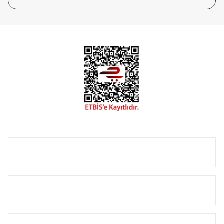
tasarladığınız boyut ve renge göre üretilebilen Radyatör ve
havlupanlarımız mekânlarınıza değer katmaktadır.
Radyal sunmuş olduğu Alüminyum radyatör ve
havlupanların tamamlayıcısı olan vana, montaj aparatı,
termostat, boru gizleme kılıfı gibi aksesuarları ile de özel
çözümler oluşturmaktadır.
Size özel olarak üretilen Radyatör ve havlupan seçerken
yardıma ihtiyacınız olduğunda,
0850 308 08 08
no’lu şirket
hattımızdan bizlere ulaşabilirsiniz.
ÜRÜN GRUPLARI
HIZLI MENÜ