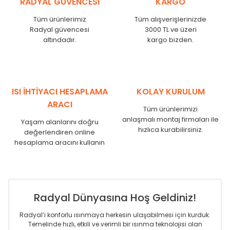
RADYAL GÜVENCESİ
KARGO
KN
525
500
KN
600
575
Tüm ürünlerimiz
Tüm alışverişlerinizde
KN
750
725
Radyal güvencesi
3000 TL ve üzeri
KN
825
800
altındadır.
kargo bizden.
KN
900
875
KN
1000
975
KN
1250
1225
KN
1500
1475
ISI İHTİYACI HESAPLAMA
KOLAY KURULUM
KN
1750
1725
ARACI
Tüm ürünlerimizi
anlaşmalı montaj firmaları ile
Yaşam alanlarını doğru
hızlıca kurabilirsiniz.
değerlendiren online
hesaplama aracını kullanın
Radyal Dünyasına Hoş Geldiniz!
Radyal’i konforlu ısınmaya herkesin ulaşabilmesi için kurduk.
Temelinde hızlı, etkili ve verimli bir ısınma teknolojisi olan