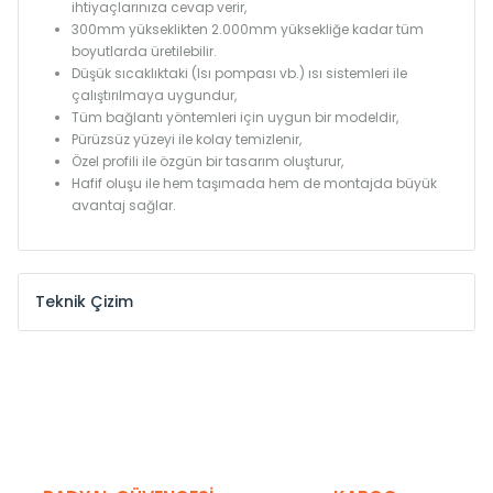
ihtiyaçlarınıza cevap verir,
300mm yükseklikten 2.000mm yüksekliğe kadar tüm
boyutlarda üretilebilir.
Düşük sıcaklıktaki (Isı pompası vb.) ısı sistemleri ile
çalıştırılmaya uygundur,
Tüm bağlantı yöntemleri için uygun bir modeldir,
Pürüzsüz yüzeyi ile kolay temizlenir,
Özel profili ile özgün bir tasarım oluşturur,
Hafif oluşu ile hem taşımada hem de montajda büyük
avantaj sağlar.
Teknik Çizim
Model /
Model
Yükseklik /
Height
Eksenle
Kodu /
Code
(mm)
(mm)
KN
300
275
KN
375
350
KN
450
425