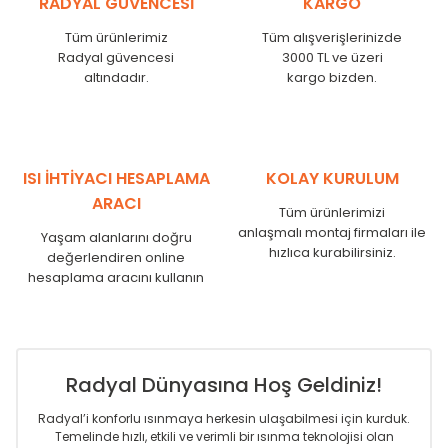
RADYAL GÜVENCESİ
KARGO
KN
525
500
KN
600
575
Tüm ürünlerimiz
Tüm alışverişlerinizde
KN
750
725
Radyal güvencesi
3000 TL ve üzeri
KN
825
800
altındadır.
kargo bizden.
KN
900
875
KN
1000
975
KN
1250
1225
KN
1500
1475
ISI İHTİYACI HESAPLAMA
KOLAY KURULUM
KN
1750
1725
ARACI
Tüm ürünlerimizi
anlaşmalı montaj firmaları ile
Yaşam alanlarını doğru
hızlıca kurabilirsiniz.
değerlendiren online
hesaplama aracını kullanın
Radyal Dünyasına Hoş Geldiniz!
Radyal’i konforlu ısınmaya herkesin ulaşabilmesi için kurduk.
Temelinde hızlı, etkili ve verimli bir ısınma teknolojisi olan