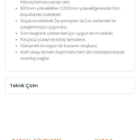
ihtiyaçlarınıza cevap verir,
300mm yükseklikten 2.000mm yüksekliğe kadar tüm
boyutlarda üretilebilir.
Düşük sıcaklıktaki (Isı pompası vb.) ısı sistemleri ile
çalıştırılmaya uygundur,
Tüm bağlantı yöntemleri için uygun bir modeldir,
Pürüzsüz yüzeyi ile kolay temizlenir,
Özel profili ile özgün bir tasarım oluşturur,
Hafif oluşu ile hem taşımada hem de montajda büyük
avantaj sağlar.
Teknik Çizim
Model /
Model
Yükseklik /
Height
Eksenle
Kodu /
Code
(mm)
(mm)
KN
300
275
KN
375
350
KN
450
425