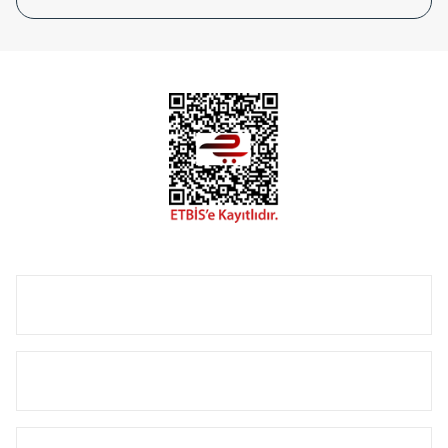
tasarladığınız boyut ve renge göre üretilebilen Radyatör ve
havlupanlarımız mekânlarınıza değer katmaktadır.
Radyal sunmuş olduğu Alüminyum radyatör ve
havlupanların tamamlayıcısı olan vana, montaj aparatı,
termostat, boru gizleme kılıfı gibi aksesuarları ile de özel
çözümler oluşturmaktadır.
Size özel olarak üretilen Radyatör ve havlupan seçerken
yardıma ihtiyacınız olduğunda,
0850 308 08 08
no’lu şirket
hattımızdan bizlere ulaşabilirsiniz.
ÜRÜN GRUPLARI
HIZLI MENÜ