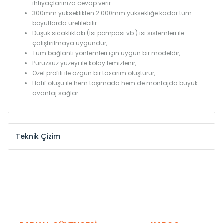
ihtiyaçlarınıza cevap verir,
300mm yükseklikten 2.000mm yüksekliğe kadar tüm
boyutlarda üretilebilir.
Düşük sıcaklıktaki (Isı pompası vb.) ısı sistemleri ile
çalıştırılmaya uygundur,
Tüm bağlantı yöntemleri için uygun bir modeldir,
Pürüzsüz yüzeyi ile kolay temizlenir,
Özel profili ile özgün bir tasarım oluşturur,
Hafif oluşu ile hem taşımada hem de montajda büyük
avantaj sağlar.
Teknik Çizim
Model /
Model
Yükseklik /
Height
Eksenle
Kodu /
Code
(mm)
(mm)
KN
300
275
KN
375
350
KN
450
425