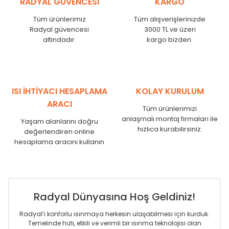
RADYAL GÜVENCESİ
KARGO
KN
525
500
KN
600
575
Tüm ürünlerimiz
Tüm alışverişlerinizde
KN
750
725
Radyal güvencesi
3000 TL ve üzeri
KN
825
800
altındadır.
kargo bizden.
KN
900
875
KN
1000
975
KN
1250
1225
KN
1500
1475
ISI İHTİYACI HESAPLAMA
KOLAY KURULUM
KN
1750
1725
ARACI
Tüm ürünlerimizi
anlaşmalı montaj firmaları ile
Yaşam alanlarını doğru
hızlıca kurabilirsiniz.
değerlendiren online
hesaplama aracını kullanın
Radyal Dünyasına Hoş Geldiniz!
Radyal’i konforlu ısınmaya herkesin ulaşabilmesi için kurduk.
Temelinde hızlı, etkili ve verimli bir ısınma teknolojisi olan