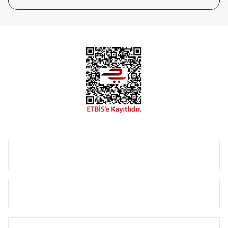
tasarladığınız boyut ve renge göre üretilebilen Radyatör ve
havlupanlarımız mekânlarınıza değer katmaktadır.
Radyal sunmuş olduğu Alüminyum radyatör ve
havlupanların tamamlayıcısı olan vana, montaj aparatı,
termostat, boru gizleme kılıfı gibi aksesuarları ile de özel
çözümler oluşturmaktadır.
Size özel olarak üretilen Radyatör ve havlupan seçerken
yardıma ihtiyacınız olduğunda,
0850 308 08 08
no’lu şirket
hattımızdan bizlere ulaşabilirsiniz.
ÜRÜN GRUPLARI
HIZLI MENÜ