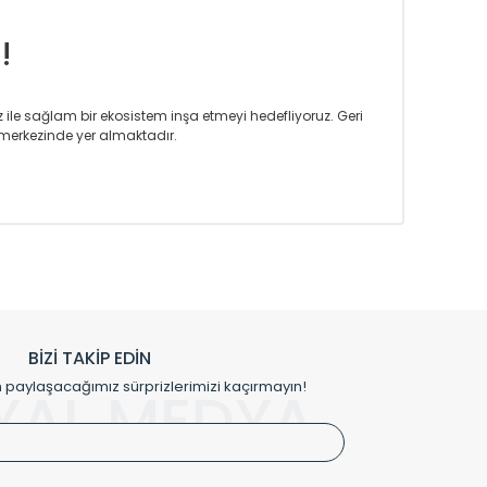
!
iz ile sağlam bir ekosistem inşa etmeyi hedefliyoruz. Geri
merkezinde yer almaktadır.
m tasarım ihtiyaçlarınızı da karşılayacak çözümleri
rın tercih ettiği bir marka olmaktan gurur duymaktadır.
rak ta en üst seviyede olduğunu göstermiştir.
prensipleriyle sektörüne öncülük etmektedir.
h edilmekte, mimarların kişiselleştirilmiş çözümlerinde
rımız mekânlarınıza değer katmaktadır.
BİZİ TAKİP EDİN
me kılıfı gibi aksesuarları ile de özel çözümler
aylaşacağımız sürprizlerimizi kaçırmayın!
YAL MEDYA
irket hattımızdan bizlere ulaşabilirsiniz.