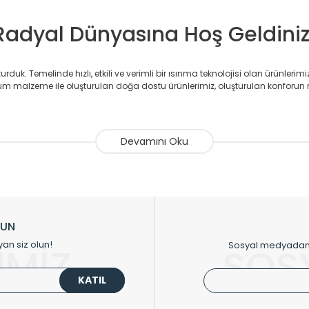
Radyal Dünyasına Hoş Geldiniz
duk. Temelinde hızlı, etkili ve verimli bir ısınma teknolojisi olan ürünlerim
 malzeme ile oluşturulan doğa dostu ürünlerimiz, oluşturulan konforun 
avlupanlar ile önce konforlu ısınmayı, sonrasında mekânlarınız için tü
atör ve havlupan üretimi yapan Radyal, özellikle mimarların ve tasarımcıla
nlerinde sadece tasarımın ön planda olmadığını aynı zamanda kalite ola
sıfır karbon ayak izi hedefiyle üretim yapan Radyal çevreye duyarlı üretim 
ikkat çeken tasarım radyatörlerimiz veülkemizdeki birçok elite projede terci
zin tasarladığınız boyut ve renge göre üretilebilen Radyatör ve havlupanla
LUN
upanların tamamlayıcısı olan vana, montaj aparatı, termostat, boru gizle
yan siz olun!
Sosyal medyadan p
İMİZ
SOS
oluşturmaktadır.
KATIL
 havlupan seçerken yardıma ihtiyacınız olduğunda,
0850 308 08 08
no’lu ş