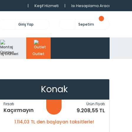
|
Keşif Hizmeti
|
Isı Hesaplama Aracı
Giriş Yap
Sepetim
aj Ürünleri
Outlet
Konak
Fırsatı
Ürün Fiyatı
Kaçırmayın
9.208,55 TL
1.114,03 TL den başlayan taksitlerle!