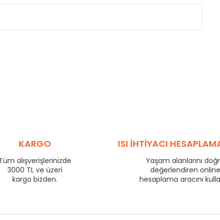
Eksenler Arası /
Centres
Isıl Güç /
Power
∆T 60 (90/ 70-20 ˚C)
(mm)
(Kcal/h)
275
57
350
70
425
83
500
95
575
106
725
130
800
140
KARGO
ISI İHTİYACI HESAPLAM
875
149
Tüm alışverişlerinizde
Yaşam alanlarını doğ
975
163
3000 TL ve üzeri
değerlendiren onlin
1225
199
kargo bizden.
hesaplama aracını kull
1475
233
1725
266