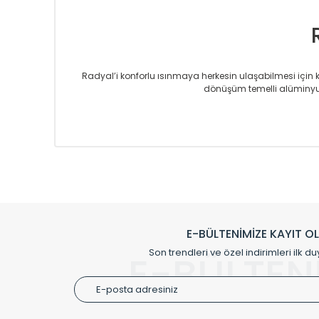
Radyal’i konforlu ısınmaya herkesin ulaşabilmesi için kur
dönüşüm temelli alüminyum
Sizlere sunmakta olduğumuz Alüminyum Radyatör ve H
üretmekteyiz. Son teknoloji ve robotik hatlarıyla rady
Avrupa’ya yapmakta olduğu ihracat ile de ürü
Çevreci ve yeşil enerji yaklaşımlarıyla ve 
Klasik modellerimizin yanında, modern hatları ile de d
önemli farklılıklar yaratmaktadır. Si
E-BÜLTENİMİZE KAYIT O
Radyal sunmuş olduğu Alüminyum radyatör ve havl
Son trendleri ve özel indirimleri ilk du
E-BÜLTEN
Size özel olarak üretilen Radyatör ve