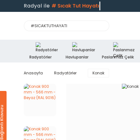
Radyal ile
#
Sıcak Tut Hayatı
Radyatörler
Havlupanlar
Paslanmaz Çelik
Anasayfa
Radyatörler
Konak
Ürün & Bağlantı Klavuzu