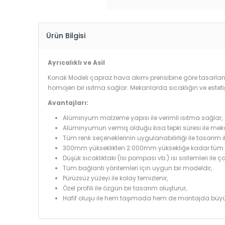
Ürün Bilgisi
Ayrıcalıklı ve Asil
Konak Modeli çapraz hava akımı prensibine göre tasarlandı
homojen bir ısıtma sağlar. Mekanlarda sıcaklığın ve estet
Avantajları:
Alüminyum malzeme yapısı ile verimli ısıtma sağlar,
Alüminyumun vermiş olduğu kısa tepki süresi ile mekanl
Tüm renk seçeneklerinin uygulanabilirliği ile tasarım i
300mm yükseklikten 2.000mm yüksekliğe kadar tüm boy
Düşük sıcaklıktaki (Isı pompası vb.) ısı sistemleri ile 
Tüm bağlantı yöntemleri için uygun bir modeldir,
Pürüzsüz yüzeyi ile kolay temizlenir,
Özel profili ile özgün bir tasarım oluşturur,
Hafif oluşu ile hem taşımada hem de montajda büyü