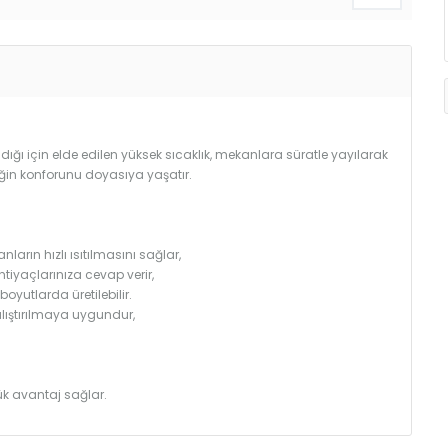
ğı için elde edilen yüksek sıcaklık, mekanlara süratle yayılarak
iğin konforunu doyasıya yaşatır.
arın hızlı ısıtılmasını sağlar,
htiyaçlarınıza cevap verir,
utlarda üretilebilir.
çalıştırılmaya uygundur,
k avantaj sağlar.