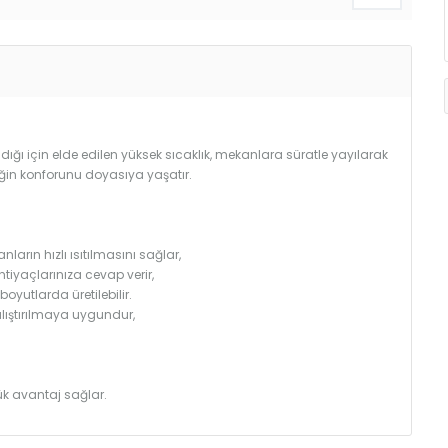
ğı için elde edilen yüksek sıcaklık, mekanlara süratle yayılarak
iğin konforunu doyasıya yaşatır.
arın hızlı ısıtılmasını sağlar,
htiyaçlarınıza cevap verir,
utlarda üretilebilir.
çalıştırılmaya uygundur,
k avantaj sağlar.