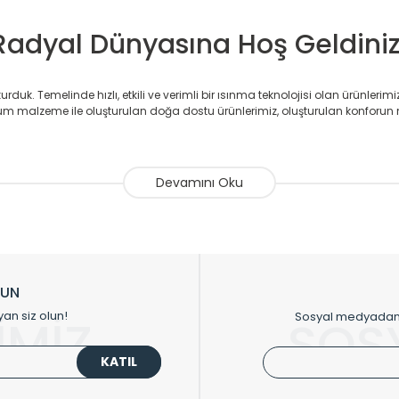
Radyal Dünyasına Hoş Geldiniz
duk. Temelinde hızlı, etkili ve verimli bir ısınma teknolojisi olan ürünlerim
 malzeme ile oluşturulan doğa dostu ürünlerimiz, oluşturulan konforun 
avlupanlar ile önce konforlu ısınmayı, sonrasında mekânlarınız için tü
atör ve havlupan üretimi yapan Radyal, özellikle mimarların ve tasarımcıla
nlerinde sadece tasarımın ön planda olmadığını aynı zamanda kalite ola
sıfır karbon ayak izi hedefiyle üretim yapan Radyal çevreye duyarlı üretim 
ikkat çeken tasarım radyatörlerimiz veülkemizdeki birçok elite projede terci
zin tasarladığınız boyut ve renge göre üretilebilen Radyatör ve havlupanla
LUN
upanların tamamlayıcısı olan vana, montaj aparatı, termostat, boru gizle
yan siz olun!
Sosyal medyadan p
İMİZ
SOS
oluşturmaktadır.
KATIL
 havlupan seçerken yardıma ihtiyacınız olduğunda,
0850 308 08 08
no’lu ş