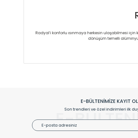
Radyal’i konforlu ısınmaya herkesin ulaşabilmesi için kur
dönüşüm temelli alüminyum
Sizlere sunmakta olduğumuz Alüminyum Radyatör ve H
üretmekteyiz. Son teknoloji ve robotik hatlarıyla rady
Avrupa’ya yapmakta olduğu ihracat ile de ürü
Çevreci ve yeşil enerji yaklaşımlarıyla ve 
Klasik modellerimizin yanında, modern hatları ile de d
önemli farklılıklar yaratmaktadır. Si
E-BÜLTENİMİZE KAYIT O
Radyal sunmuş olduğu Alüminyum radyatör ve havl
Son trendleri ve özel indirimleri ilk du
E-BÜLTEN
Size özel olarak üretilen Radyatör ve