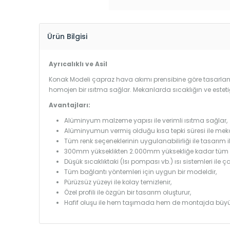
Ürün Bilgisi
Ayrıcalıklı ve Asil
Konak Modeli çapraz hava akımı prensibine göre tasarlandı
homojen bir ısıtma sağlar. Mekanlarda sıcaklığın ve estet
Avantajları:
Alüminyum malzeme yapısı ile verimli ısıtma sağlar,
Alüminyumun vermiş olduğu kısa tepki süresi ile mekanl
Tüm renk seçeneklerinin uygulanabilirliği ile tasarım i
300mm yükseklikten 2.000mm yüksekliğe kadar tüm boy
Düşük sıcaklıktaki (Isı pompası vb.) ısı sistemleri ile 
Tüm bağlantı yöntemleri için uygun bir modeldir,
Pürüzsüz yüzeyi ile kolay temizlenir,
Özel profili ile özgün bir tasarım oluşturur,
Hafif oluşu ile hem taşımada hem de montajda büyü