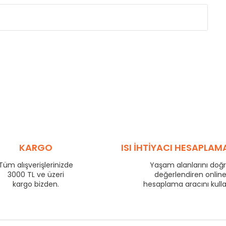
Eksenler Arası /
Centres
Isıl Güç /
Power
∆T 60 (90/ 70-20 ˚C)
(mm)
(Kcal/h)
275
57
350
70
425
83
500
95
575
106
725
130
800
140
KARGO
ISI İHTİYACI HESAPLAM
875
149
Tüm alışverişlerinizde
Yaşam alanlarını doğ
975
163
3000 TL ve üzeri
değerlendiren onlin
1225
199
kargo bizden.
hesaplama aracını kull
1475
233
1725
266