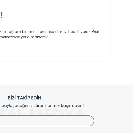
!
iz ile sağlam bir ekosistem inşa etmeyi hedefliyoruz. Geri
merkezinde yer almaktadır.
m tasarım ihtiyaçlarınızı da karşılayacak çözümleri
rın tercih ettiği bir marka olmaktan gurur duymaktadır.
rak ta en üst seviyede olduğunu göstermiştir.
prensipleriyle sektörüne öncülük etmektedir.
h edilmekte, mimarların kişiselleştirilmiş çözümlerinde
rımız mekânlarınıza değer katmaktadır.
BİZİ TAKİP EDİN
me kılıfı gibi aksesuarları ile de özel çözümler
aylaşacağımız sürprizlerimizi kaçırmayın!
YAL MEDYA
irket hattımızdan bizlere ulaşabilirsiniz.