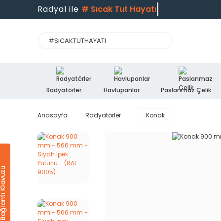
Radyal ile
#
Sıcak Tut Hayatı
Radyatörler
Havlupanlar
Paslanmaz Çelik
Anasayfa
Radyatörler
Konak
Ürün & Bağlantı Klavuzu