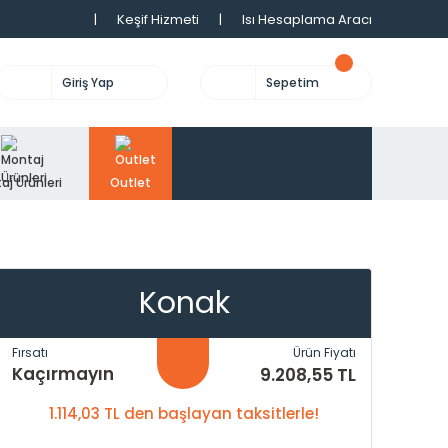
|
Keşif Hizmeti
|
Isı Hesaplama Aracı
Giriş Yap
Sepetim
aj Ürünleri
Outlet
Konak
Fırsatı
Ürün Fiyatı
Kaçırmayın
9.208,55 TL
1.114,03 TL den başlayan taksitlerle!