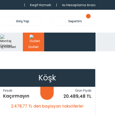
|
Keşif Hizmeti
|
Isı Hesaplama Aracı
Giriş Yap
Sepetim
aj Ürünleri
Outlet
Köşk
Fırsatı
Ürün Fiyatı
Kaçırmayın
20.489,48 TL
2.478,77 TL den başlayan taksitlerle!