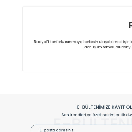
Radyal’i konforlu ısınmaya herkesin ulaşabilmesi için kur
dönüşüm temelli alüminyum
Sizlere sunmakta olduğumuz Alüminyum Radyatör ve H
üretmekteyiz. Son teknoloji ve robotik hatlarıyla rady
Avrupa’ya yapmakta olduğu ihracat ile de ürü
Çevreci ve yeşil enerji yaklaşımlarıyla ve 
Klasik modellerimizin yanında, modern hatları ile de d
önemli farklılıklar yaratmaktadır. Si
E-BÜLTENİMİZE KAYIT O
Radyal sunmuş olduğu Alüminyum radyatör ve havl
Son trendleri ve özel indirimleri ilk du
E-BÜLTEN