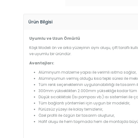
Ürün Bilgisi
Uyumlu ve Uzun Ömürlü
Köşk Modeli ön ve arka yüzeyinin aynı oluşu, çift taraflı ku
ve uyumlu bir üründür.
Avantajları:
Alüminyum malzeme yapısı ile verimli ısıtma sağlar,
Alüminyumun vermiş olduğu kısa tepki süresi ile mekanl
Tüm renk seçeneklerinin uygulanabilirliği ile tasarım i
300mm yükseklikten 2.000mm yüksekliğe kadar tüm boy
Düşük sıcaklıktaki (Isı pompası vb.) ısı sistemleri ile 
Tüm bağlantı yöntemleri için uygun bir modeldir,
Pürüzsüz yüzeyi ile kolay temizlenir,
Özel profili ile özgün bir tasarım oluşturur,
Hafif oluşu ile hem taşımada hem de montajda büyü