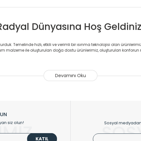
Radyal Dünyasına Hoş Geldiniz
duk. Temelinde hızlı, etkili ve verimli bir ısınma teknolojisi olan ürünlerim
 malzeme ile oluşturulan doğa dostu ürünlerimiz, oluşturulan konforun 
avlupanlar ile önce konforlu ısınmayı, sonrasında mekânlarınız için tü
atör ve havlupan üretimi yapan Radyal, özellikle mimarların ve tasarımcıla
nlerinde sadece tasarımın ön planda olmadığını aynı zamanda kalite ola
sıfır karbon ayak izi hedefiyle üretim yapan Radyal çevreye duyarlı üretim 
ikkat çeken tasarım radyatörlerimiz veülkemizdeki birçok elite projede terci
zin tasarladığınız boyut ve renge göre üretilebilen Radyatör ve havlupanla
LUN
upanların tamamlayıcısı olan vana, montaj aparatı, termostat, boru gizle
yan siz olun!
Sosyal medyadan p
İMİZ
SOS
oluşturmaktadır.
KATIL