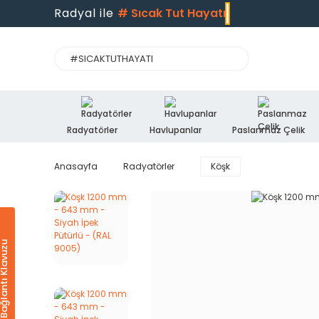
Radyal ile
#
Sıcak Tut Hayatı
Radyatörler
Havlupanlar
Paslanmaz Çelik
Anasayfa
Radyatörler
Köşk
Ürün & Bağlantı Klavuzu