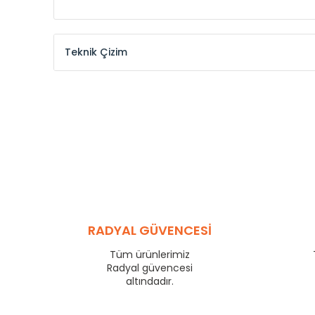
Teknik Çizim
Model /
Model
Yükseklik /
Height
Kodu /
Code
(mm)
KŞ
300
KŞ
375
KŞ
450
KŞ
525
KŞ
600
KŞ
750
KŞ
825
RADYAL GÜVENCESİ
KŞ
900
KŞ
1000
Tüm ürünlerimiz
KŞ
1250
Radyal güvencesi
KŞ
1500
altındadır.
KŞ
1750