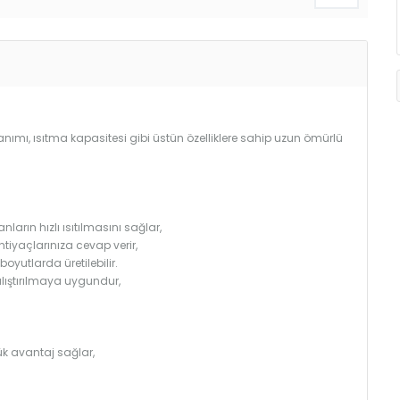
llanımı, ısıtma kapasitesi gibi üstün özelliklere sahip uzun ömürlü
arın hızlı ısıtılmasını sağlar,
htiyaçlarınıza cevap verir,
utlarda üretilebilir.
çalıştırılmaya uygundur,
k avantaj sağlar,