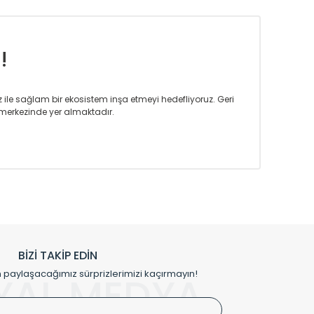
!
iz ile sağlam bir ekosistem inşa etmeyi hedefliyoruz. Geri
merkezinde yer almaktadır.
m tasarım ihtiyaçlarınızı da karşılayacak çözümleri
rın tercih ettiği bir marka olmaktan gurur duymaktadır.
rak ta en üst seviyede olduğunu göstermiştir.
prensipleriyle sektörüne öncülük etmektedir.
h edilmekte, mimarların kişiselleştirilmiş çözümlerinde
rımız mekânlarınıza değer katmaktadır.
BİZİ TAKİP EDİN
me kılıfı gibi aksesuarları ile de özel çözümler
aylaşacağımız sürprizlerimizi kaçırmayın!
YAL MEDYA