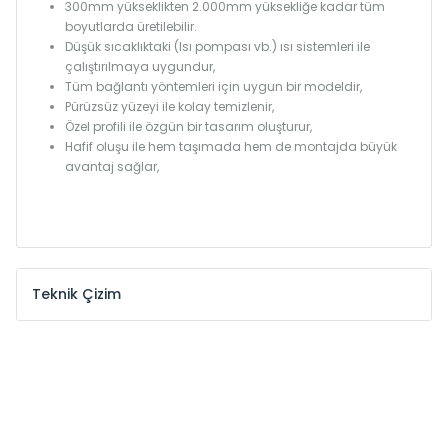
300mm yükseklikten 2.000mm yüksekliğe kadar tüm
boyutlarda üretilebilir.
Düşük sıcaklıktaki (Isı pompası vb.) ısı sistemleri ile
çalıştırılmaya uygundur,
Tüm bağlantı yöntemleri için uygun bir modeldir,
Pürüzsüz yüzeyi ile kolay temizlenir,
Özel profili ile özgün bir tasarım oluşturur,
Hafif oluşu ile hem taşımada hem de montajda büyük
avantaj sağlar,
Teknik Çizim
Model /
Model
Yükseklik /
Height
Eksenler
Kodu /
Code
(mm)
(mm)
KŞ
300
260
KŞ
375
335
KŞ
450
410