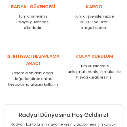
KŞ
525
485
RADYAL GÜVENCESİ
KARGO
KŞ
600
560
KŞ
750
710
Tüm ürünlerimiz
Tüm alışverişlerinizde
Radyal güvencesi
3000 TL ve üzeri
KŞ
825
785
altındadır.
kargo bizden.
KŞ
900
860
KŞ
1000
960
KŞ
1250
1210
KŞ
1500
1460
KŞ
1750
1710
ISI İHTİYACI HESAPLAMA
KOLAY KURULUM
ARACI
Tüm ürünlerimizi
anlaşmalı montaj firmaları ile
Yaşam alanlarını doğru
hızlıca kurabilirsiniz.
değerlendiren online
hesaplama aracını kullanın
Radyal Dünyasına Hoş Geldiniz!
Radyal’i konforlu ısınmaya herkesin ulaşabilmesi için kurduk.