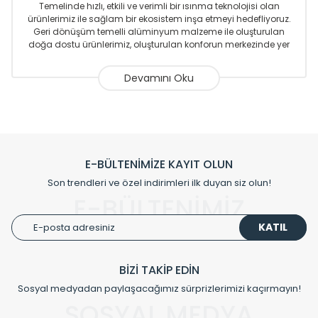
Temelinde hızlı, etkili ve verimli bir ısınma teknolojisi olan
ürünlerimiz ile sağlam bir ekosistem inşa etmeyi hedefliyoruz.
Geri dönüşüm temelli alüminyum malzeme ile oluşturulan
doğa dostu ürünlerimiz, oluşturulan konforun merkezinde yer
almaktadır.
Sizlere sunmakta olduğumuz Alüminyum Radyatör ve
Havlupanlar ile önce konforlu ısınmayı, sonrasında
mekânlarınız için tüm tasarım ihtiyaçlarınızı da karşılayacak
çözümleri üretmekteyiz. Son teknoloji ve robotik hatlarıyla
radyatör ve havlupan üretimi yapan Radyal, özellikle
mimarların ve tasarımcıların tercih ettiği bir marka olmaktan
gurur duymaktadır. Avrupa’ya yapmakta olduğu ihracat ile
E-BÜLTENİMİZE KAYIT OLUN
de ürünlerinde sadece tasarımın ön planda olmadığını aynı
Son trendleri ve özel indirimleri ilk duyan siz olun!
zamanda kalite olarak ta en üst seviyede olduğunu
E-BÜLTENİMİZ
göstermiştir.
KATIL
Çevreci ve yeşil enerji yaklaşımlarıyla ve sıfır karbon ayak izi
hedefiyle üretim yapan Radyal çevreye duyarlı üretim
prensipleriyle sektörüne öncülük etmektedir.
BİZİ TAKİP EDİN
Sosyal medyadan paylaşacağımız sürprizlerimizi kaçırmayın!
Klasik modellerimizin yanında, modern hatları ile de dikkat
çeken tasarım radyatörlerimiz veülkemizdeki birçok elite
SOSYAL MEDYA
projede tercih edilmekte, mimarların kişiselleştirilmiş