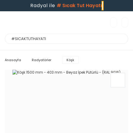
Radyal ile
#
Sıcak Tut Hayatı
Anasayfa
Radyatörler
Köşk