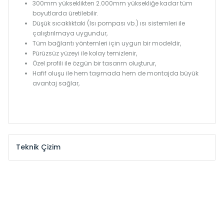
300mm yükseklikten 2.000mm yüksekliğe kadar tüm
boyutlarda üretilebilir.
Düşük sıcaklıktaki (Isı pompası vb.) ısı sistemleri ile
çalıştırılmaya uygundur,
Tüm bağlantı yöntemleri için uygun bir modeldir,
Pürüzsüz yüzeyi ile kolay temizlenir,
Özel profili ile özgün bir tasarım oluşturur,
Hafif oluşu ile hem taşımada hem de montajda büyük
avantaj sağlar,
Teknik Çizim
Model /
Model
Yükseklik /
Height
Eksenler
Kodu /
Code
(mm)
(mm)
KŞ
300
260
KŞ
375
335
KŞ
450
410