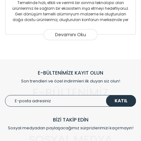
Temelinde hızlı, etkili ve verimli bir ısınma teknolojisi olan
ürünlerimiz ile sağlam bir ekosistem inşa etmeyi hedefliyoruz.
Geri dönüşüm temelli alüminyum malzeme ile oluşturulan
doğa dostu ürünlerimiz, oluşturulan konforun merkezinde yer
almaktadır.
Sizlere sunmakta olduğumuz Alüminyum Radyatör ve
Havlupanlar ile önce konforlu ısınmayı, sonrasında
mekânlarınız için tüm tasarım ihtiyaçlarınızı da karşılayacak
çözümleri üretmekteyiz. Son teknoloji ve robotik hatlarıyla
radyatör ve havlupan üretimi yapan Radyal, özellikle
mimarların ve tasarımcıların tercih ettiği bir marka olmaktan
gurur duymaktadır. Avrupa’ya yapmakta olduğu ihracat ile
E-BÜLTENİMİZE KAYIT OLUN
de ürünlerinde sadece tasarımın ön planda olmadığını aynı
Son trendleri ve özel indirimleri ilk duyan siz olun!
zamanda kalite olarak ta en üst seviyede olduğunu
E-BÜLTENİMİZ
göstermiştir.
KATIL
Çevreci ve yeşil enerji yaklaşımlarıyla ve sıfır karbon ayak izi
hedefiyle üretim yapan Radyal çevreye duyarlı üretim
prensipleriyle sektörüne öncülük etmektedir.
BİZİ TAKİP EDİN
Sosyal medyadan paylaşacağımız sürprizlerimizi kaçırmayın!
Klasik modellerimizin yanında, modern hatları ile de dikkat
çeken tasarım radyatörlerimiz veülkemizdeki birçok elite
SOSYAL MEDYA
projede tercih edilmekte, mimarların kişiselleştirilmiş