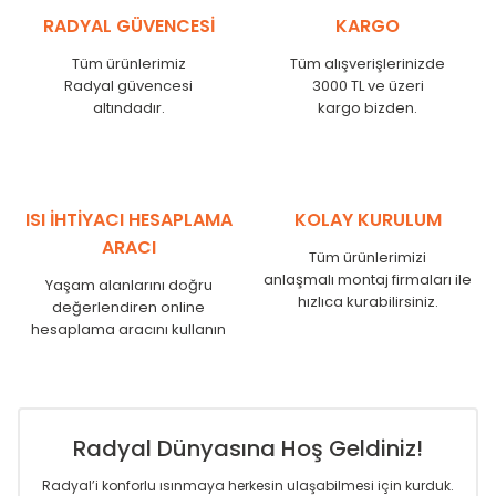
KŞ
525
485
RADYAL GÜVENCESİ
KARGO
KŞ
600
560
KŞ
750
710
Tüm ürünlerimiz
Tüm alışverişlerinizde
Radyal güvencesi
3000 TL ve üzeri
KŞ
825
785
altındadır.
kargo bizden.
KŞ
900
860
KŞ
1000
960
KŞ
1250
1210
KŞ
1500
1460
KŞ
1750
1710
ISI İHTİYACI HESAPLAMA
KOLAY KURULUM
ARACI
Tüm ürünlerimizi
anlaşmalı montaj firmaları ile
Yaşam alanlarını doğru
hızlıca kurabilirsiniz.
değerlendiren online
hesaplama aracını kullanın
Radyal Dünyasına Hoş Geldiniz!
Radyal’i konforlu ısınmaya herkesin ulaşabilmesi için kurduk.