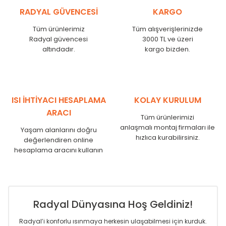
KŞ
525
485
RADYAL GÜVENCESİ
KARGO
KŞ
600
560
KŞ
750
710
Tüm ürünlerimiz
Tüm alışverişlerinizde
Radyal güvencesi
3000 TL ve üzeri
KŞ
825
785
altındadır.
kargo bizden.
KŞ
900
860
KŞ
1000
960
KŞ
1250
1210
KŞ
1500
1460
KŞ
1750
1710
ISI İHTİYACI HESAPLAMA
KOLAY KURULUM
ARACI
Tüm ürünlerimizi
anlaşmalı montaj firmaları ile
Yaşam alanlarını doğru
hızlıca kurabilirsiniz.
değerlendiren online
hesaplama aracını kullanın
Radyal Dünyasına Hoş Geldiniz!
Radyal’i konforlu ısınmaya herkesin ulaşabilmesi için kurduk.