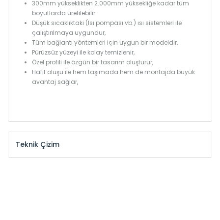
300mm yükseklikten 2.000mm yüksekliğe kadar tüm
boyutlarda üretilebilir.
Düşük sıcaklıktaki (Isı pompası vb.) ısı sistemleri ile
çalıştırılmaya uygundur,
Tüm bağlantı yöntemleri için uygun bir modeldir,
Pürüzsüz yüzeyi ile kolay temizlenir,
Özel profili ile özgün bir tasarım oluşturur,
Hafif oluşu ile hem taşımada hem de montajda büyük
avantaj sağlar,
Teknik Çizim
Model /
Model
Yükseklik /
Height
Eksenler
Kodu /
Code
(mm)
(mm)
KŞ
300
260
KŞ
375
335
KŞ
450
410