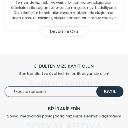
Temelinde hızlı, etkili ve verimli bir ısınma teknolojisi olan
ürünlerimiz ile sağlam bir ekosistem inşa etmeyi hedefliyoruz.
Geri dönüşüm temelli alüminyum malzeme ile oluşturulan
doğa dostu ürünlerimiz, oluşturulan konforun merkezinde yer
almaktadır.
Sizlere sunmakta olduğumuz Alüminyum Radyatör ve
Havlupanlar ile önce konforlu ısınmayı, sonrasında
mekânlarınız için tüm tasarım ihtiyaçlarınızı da karşılayacak
çözümleri üretmekteyiz. Son teknoloji ve robotik hatlarıyla
radyatör ve havlupan üretimi yapan Radyal, özellikle
mimarların ve tasarımcıların tercih ettiği bir marka olmaktan
gurur duymaktadır. Avrupa’ya yapmakta olduğu ihracat ile
E-BÜLTENİMİZE KAYIT OLUN
de ürünlerinde sadece tasarımın ön planda olmadığını aynı
Son trendleri ve özel indirimleri ilk duyan siz olun!
zamanda kalite olarak ta en üst seviyede olduğunu
E-BÜLTENİMİZ
göstermiştir.
KATIL
Çevreci ve yeşil enerji yaklaşımlarıyla ve sıfır karbon ayak izi
hedefiyle üretim yapan Radyal çevreye duyarlı üretim
prensipleriyle sektörüne öncülük etmektedir.
BİZİ TAKİP EDİN
Sosyal medyadan paylaşacağımız sürprizlerimizi kaçırmayın!
Klasik modellerimizin yanında, modern hatları ile de dikkat
çeken tasarım radyatörlerimiz veülkemizdeki birçok elite
SOSYAL MEDYA
projede tercih edilmekte, mimarların kişiselleştirilmiş