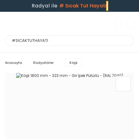
Radyal ile
#
Sıcak Tut Hayatı
Anasayfa
Radyatörler
Köşk