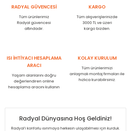
KŞ
525
485
RADYAL GÜVENCESİ
KARGO
KŞ
600
560
KŞ
750
710
Tüm ürünlerimiz
Tüm alışverişlerinizde
Radyal güvencesi
3000 TL ve üzeri
KŞ
825
785
altındadır.
kargo bizden.
KŞ
900
860
KŞ
1000
960
KŞ
1250
1210
KŞ
1500
1460
KŞ
1750
1710
ISI İHTİYACI HESAPLAMA
KOLAY KURULUM
ARACI
Tüm ürünlerimizi
anlaşmalı montaj firmaları ile
Yaşam alanlarını doğru
hızlıca kurabilirsiniz.
değerlendiren online
hesaplama aracını kullanın
Radyal Dünyasına Hoş Geldiniz!
Radyal’i konforlu ısınmaya herkesin ulaşabilmesi için kurduk.