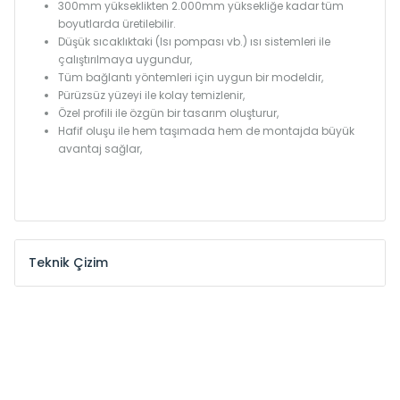
300mm yükseklikten 2.000mm yüksekliğe kadar tüm
boyutlarda üretilebilir.
Düşük sıcaklıktaki (Isı pompası vb.) ısı sistemleri ile
çalıştırılmaya uygundur,
Tüm bağlantı yöntemleri için uygun bir modeldir,
Pürüzsüz yüzeyi ile kolay temizlenir,
Özel profili ile özgün bir tasarım oluşturur,
Hafif oluşu ile hem taşımada hem de montajda büyük
avantaj sağlar,
Teknik Çizim
Model /
Model
Yükseklik /
Height
Eksenler
Kodu /
Code
(mm)
(mm)
KŞ
300
260
KŞ
375
335
KŞ
450
410