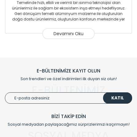
Temelinde hızlı, etkili ve verimli bir ısınma teknolojisi olan
ürünlerimiz ile sağlam bir ekosistem inşa etmeyi hedefliyoruz.
Geri dönüşüm temelli alüminyum malzeme ile oluşturulan
doğa dostu ürünlerimiz, oluşturulan konforun merkezinde yer
almaktadır.
Sizlere sunmakta olduğumuz Alüminyum Radyatör ve
Havlupanlar ile önce konforlu ısınmayı, sonrasında
mekânlarınız için tüm tasarım ihtiyaçlarınızı da karşılayacak
çözümleri üretmekteyiz. Son teknoloji ve robotik hatlarıyla
radyatör ve havlupan üretimi yapan Radyal, özellikle
mimarların ve tasarımcıların tercih ettiği bir marka olmaktan
gurur duymaktadır. Avrupa’ya yapmakta olduğu ihracat ile
E-BÜLTENİMİZE KAYIT OLUN
de ürünlerinde sadece tasarımın ön planda olmadığını aynı
Son trendleri ve özel indirimleri ilk duyan siz olun!
zamanda kalite olarak ta en üst seviyede olduğunu
E-BÜLTENİMİZ
göstermiştir.
KATIL
Çevreci ve yeşil enerji yaklaşımlarıyla ve sıfır karbon ayak izi
hedefiyle üretim yapan Radyal çevreye duyarlı üretim
prensipleriyle sektörüne öncülük etmektedir.
BİZİ TAKİP EDİN
Sosyal medyadan paylaşacağımız sürprizlerimizi kaçırmayın!
Klasik modellerimizin yanında, modern hatları ile de dikkat
çeken tasarım radyatörlerimiz veülkemizdeki birçok elite
SOSYAL MEDYA
projede tercih edilmekte, mimarların kişiselleştirilmiş