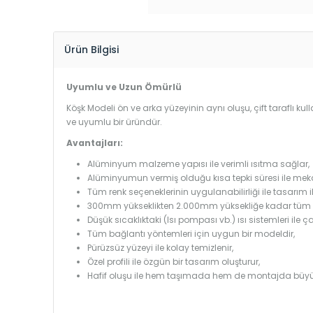
Ürün Bilgisi
Uyumlu ve Uzun Ömürlü
Köşk Modeli ön ve arka yüzeyinin aynı oluşu, çift taraflı ku
ve uyumlu bir üründür.
Avantajları:
Alüminyum malzeme yapısı ile verimli ısıtma sağlar,
Alüminyumun vermiş olduğu kısa tepki süresi ile mekanl
Tüm renk seçeneklerinin uygulanabilirliği ile tasarım i
300mm yükseklikten 2.000mm yüksekliğe kadar tüm boy
Düşük sıcaklıktaki (Isı pompası vb.) ısı sistemleri ile 
Tüm bağlantı yöntemleri için uygun bir modeldir,
Pürüzsüz yüzeyi ile kolay temizlenir,
Özel profili ile özgün bir tasarım oluşturur,
Hafif oluşu ile hem taşımada hem de montajda büyü