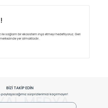
!
iz ile sağlam bir ekosistem inşa etmeyi hedefliyoruz. Geri
merkezinde yer almaktadır.
m tasarım ihtiyaçlarınızı da karşılayacak çözümleri
rın tercih ettiği bir marka olmaktan gurur duymaktadır.
rak ta en üst seviyede olduğunu göstermiştir.
prensipleriyle sektörüne öncülük etmektedir.
h edilmekte, mimarların kişiselleştirilmiş çözümlerinde
rımız mekânlarınıza değer katmaktadır.
BİZİ TAKİP EDİN
me kılıfı gibi aksesuarları ile de özel çözümler
aylaşacağımız sürprizlerimizi kaçırmayın!
YAL MEDYA