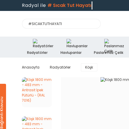
Radyal ile
#
Sıcak Tut Hayatı
Radyatörler
Havlupanlar
Paslanmaz Çelik
Anasayfa
Radyatörler
Köşk
Ürün & Bağlantı Klavuzu