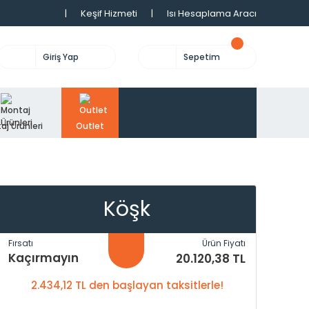
|
Keşif Hizmeti
|
Isı Hesaplama Aracı
Giriş Yap
Sepetim
aj Ürünleri
Outlet
Köşk
Fırsatı
Ürün Fiyatı
Kaçırmayın
20.120,38 TL
2.434,12 TL den başlayan taksitlerle!