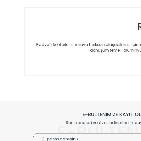
Radyal’i konforlu ısınmaya herkesin ulaşabilmesi için kur
dönüşüm temelli alüminyum
Sizlere sunmakta olduğumuz Alüminyum Radyatör ve H
üretmekteyiz. Son teknoloji ve robotik hatlarıyla rady
Avrupa’ya yapmakta olduğu ihracat ile de ürü
Çevreci ve yeşil enerji yaklaşımlarıyla ve 
Klasik modellerimizin yanında, modern hatları ile de d
önemli farklılıklar yaratmaktadır. Si
E-BÜLTENİMİZE KAYIT O
Radyal sunmuş olduğu Alüminyum radyatör ve havl
Son trendleri ve özel indirimleri ilk du
E-BÜLTEN