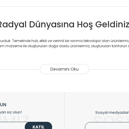
Radyal Dünyasına Hoş Geldiniz
duk. Temelinde hızlı, etkili ve verimli bir ısınma teknolojisi olan ürünlerim
 malzeme ile oluşturulan doğa dostu ürünlerimiz, oluşturulan konforun 
avlupanlar ile önce konforlu ısınmayı, sonrasında mekânlarınız için tü
atör ve havlupan üretimi yapan Radyal, özellikle mimarların ve tasarımcıla
nlerinde sadece tasarımın ön planda olmadığını aynı zamanda kalite ola
sıfır karbon ayak izi hedefiyle üretim yapan Radyal çevreye duyarlı üretim 
ikkat çeken tasarım radyatörlerimiz veülkemizdeki birçok elite projede terci
zin tasarladığınız boyut ve renge göre üretilebilen Radyatör ve havlupanla
LUN
upanların tamamlayıcısı olan vana, montaj aparatı, termostat, boru gizle
yan siz olun!
Sosyal medyadan p
İMİZ
SOS
oluşturmaktadır.
KATIL