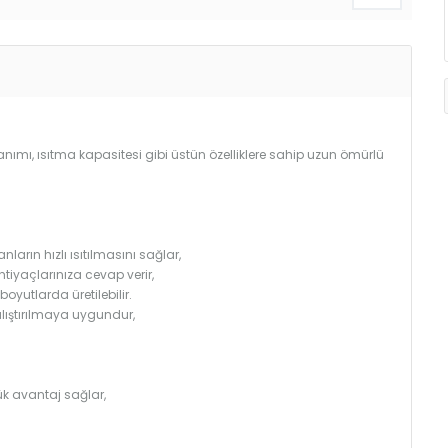
llanımı, ısıtma kapasitesi gibi üstün özelliklere sahip uzun ömürlü
arın hızlı ısıtılmasını sağlar,
htiyaçlarınıza cevap verir,
utlarda üretilebilir.
çalıştırılmaya uygundur,
k avantaj sağlar,