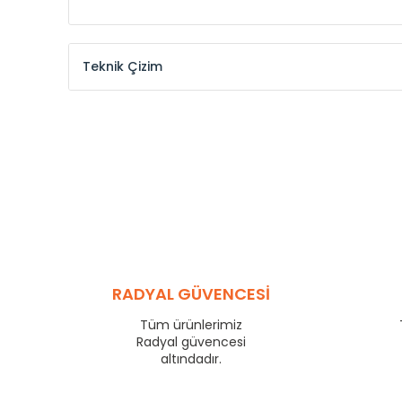
Teknik Çizim
Model /
Model
Yükseklik /
Height
Kodu /
Code
(mm)
KŞ
300
KŞ
375
KŞ
450
KŞ
525
KŞ
600
KŞ
750
KŞ
825
RADYAL GÜVENCESİ
KŞ
900
KŞ
1000
Tüm ürünlerimiz
KŞ
1250
Radyal güvencesi
KŞ
1500
altındadır.
KŞ
1750