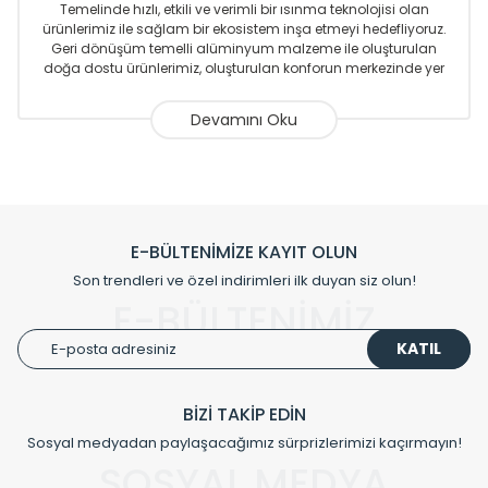
Temelinde hızlı, etkili ve verimli bir ısınma teknolojisi olan
ürünlerimiz ile sağlam bir ekosistem inşa etmeyi hedefliyoruz.
Geri dönüşüm temelli alüminyum malzeme ile oluşturulan
doğa dostu ürünlerimiz, oluşturulan konforun merkezinde yer
almaktadır.
Sizlere sunmakta olduğumuz Alüminyum Radyatör ve
Havlupanlar ile önce konforlu ısınmayı, sonrasında
mekânlarınız için tüm tasarım ihtiyaçlarınızı da karşılayacak
çözümleri üretmekteyiz. Son teknoloji ve robotik hatlarıyla
radyatör ve havlupan üretimi yapan Radyal, özellikle
mimarların ve tasarımcıların tercih ettiği bir marka olmaktan
gurur duymaktadır. Avrupa’ya yapmakta olduğu ihracat ile
E-BÜLTENİMİZE KAYIT OLUN
de ürünlerinde sadece tasarımın ön planda olmadığını aynı
Son trendleri ve özel indirimleri ilk duyan siz olun!
zamanda kalite olarak ta en üst seviyede olduğunu
E-BÜLTENİMİZ
göstermiştir.
KATIL
Çevreci ve yeşil enerji yaklaşımlarıyla ve sıfır karbon ayak izi
hedefiyle üretim yapan Radyal çevreye duyarlı üretim
prensipleriyle sektörüne öncülük etmektedir.
BİZİ TAKİP EDİN
Sosyal medyadan paylaşacağımız sürprizlerimizi kaçırmayın!
Klasik modellerimizin yanında, modern hatları ile de dikkat
çeken tasarım radyatörlerimiz veülkemizdeki birçok elite
SOSYAL MEDYA
projede tercih edilmekte, mimarların kişiselleştirilmiş