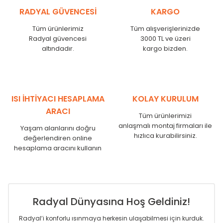
KŞ
525
485
RADYAL GÜVENCESİ
KARGO
KŞ
600
560
KŞ
750
710
Tüm ürünlerimiz
Tüm alışverişlerinizde
Radyal güvencesi
3000 TL ve üzeri
KŞ
825
785
altındadır.
kargo bizden.
KŞ
900
860
KŞ
1000
960
KŞ
1250
1210
KŞ
1500
1460
KŞ
1750
1710
ISI İHTİYACI HESAPLAMA
KOLAY KURULUM
ARACI
Tüm ürünlerimizi
anlaşmalı montaj firmaları ile
Yaşam alanlarını doğru
hızlıca kurabilirsiniz.
değerlendiren online
hesaplama aracını kullanın
Radyal Dünyasına Hoş Geldiniz!
Radyal’i konforlu ısınmaya herkesin ulaşabilmesi için kurduk.