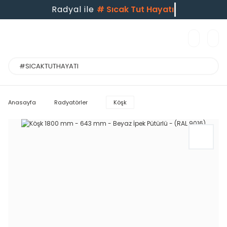
Radyal ile
#
Sıcak Tut Hayatı
Anasayfa
Radyatörler
Köşk