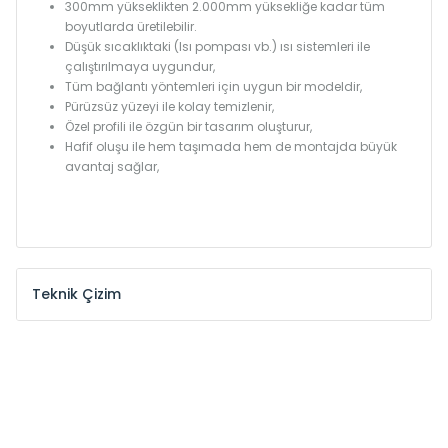
300mm yükseklikten 2.000mm yüksekliğe kadar tüm
boyutlarda üretilebilir.
Düşük sıcaklıktaki (Isı pompası vb.) ısı sistemleri ile
çalıştırılmaya uygundur,
Tüm bağlantı yöntemleri için uygun bir modeldir,
Pürüzsüz yüzeyi ile kolay temizlenir,
Özel profili ile özgün bir tasarım oluşturur,
Hafif oluşu ile hem taşımada hem de montajda büyük
avantaj sağlar,
Teknik Çizim
Model /
Model
Yükseklik /
Height
Eksenler
Kodu /
Code
(mm)
(mm)
KŞ
300
260
KŞ
375
335
KŞ
450
410