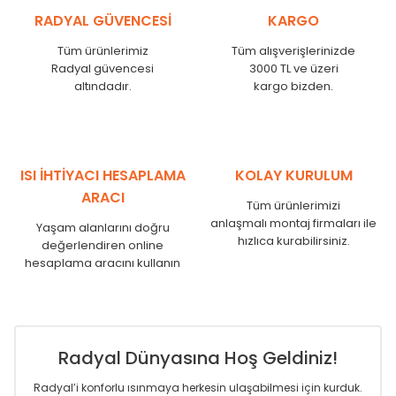
KŞ
525
485
RADYAL GÜVENCESİ
KARGO
KŞ
600
560
KŞ
750
710
Tüm ürünlerimiz
Tüm alışverişlerinizde
Radyal güvencesi
3000 TL ve üzeri
KŞ
825
785
altındadır.
kargo bizden.
KŞ
900
860
KŞ
1000
960
KŞ
1250
1210
KŞ
1500
1460
KŞ
1750
1710
ISI İHTİYACI HESAPLAMA
KOLAY KURULUM
ARACI
Tüm ürünlerimizi
anlaşmalı montaj firmaları ile
Yaşam alanlarını doğru
hızlıca kurabilirsiniz.
değerlendiren online
hesaplama aracını kullanın
Radyal Dünyasına Hoş Geldiniz!
Radyal’i konforlu ısınmaya herkesin ulaşabilmesi için kurduk.