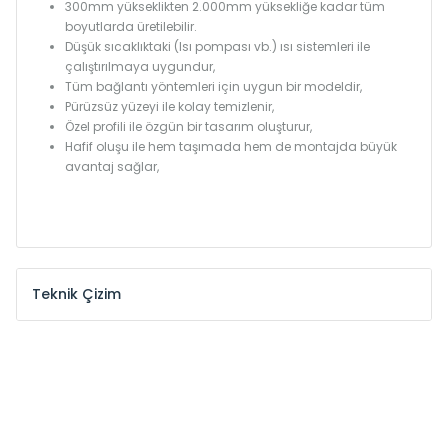
300mm yükseklikten 2.000mm yüksekliğe kadar tüm
boyutlarda üretilebilir.
Düşük sıcaklıktaki (Isı pompası vb.) ısı sistemleri ile
çalıştırılmaya uygundur,
Tüm bağlantı yöntemleri için uygun bir modeldir,
Pürüzsüz yüzeyi ile kolay temizlenir,
Özel profili ile özgün bir tasarım oluşturur,
Hafif oluşu ile hem taşımada hem de montajda büyük
avantaj sağlar,
Teknik Çizim
Model /
Model
Yükseklik /
Height
Eksenler
Kodu /
Code
(mm)
(mm)
KŞ
300
260
KŞ
375
335
KŞ
450
410