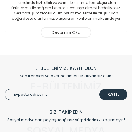
Temelinde hızlı, etkili ve verimli bir ısınma teknolojisi olan
ürünlerimiz ile sağlam bir ekosistem inşa etmeyi hedefliyoruz.
Geri dönüşüm temelli alüminyum malzeme ile oluşturulan
doğa dostu ürünlerimiz, oluşturulan konforun merkezinde yer
almaktadır.
Sizlere sunmakta olduğumuz Alüminyum Radyatör ve
Havlupanlar ile önce konforlu ısınmayı, sonrasında
mekânlarınız için tüm tasarım ihtiyaçlarınızı da karşılayacak
çözümleri üretmekteyiz. Son teknoloji ve robotik hatlarıyla
radyatör ve havlupan üretimi yapan Radyal, özellikle
mimarların ve tasarımcıların tercih ettiği bir marka olmaktan
gurur duymaktadır. Avrupa’ya yapmakta olduğu ihracat ile
E-BÜLTENİMİZE KAYIT OLUN
de ürünlerinde sadece tasarımın ön planda olmadığını aynı
Son trendleri ve özel indirimleri ilk duyan siz olun!
zamanda kalite olarak ta en üst seviyede olduğunu
E-BÜLTENİMİZ
göstermiştir.
KATIL
Çevreci ve yeşil enerji yaklaşımlarıyla ve sıfır karbon ayak izi
hedefiyle üretim yapan Radyal çevreye duyarlı üretim
prensipleriyle sektörüne öncülük etmektedir.
BİZİ TAKİP EDİN
Sosyal medyadan paylaşacağımız sürprizlerimizi kaçırmayın!
Klasik modellerimizin yanında, modern hatları ile de dikkat
çeken tasarım radyatörlerimiz veülkemizdeki birçok elite
SOSYAL MEDYA
projede tercih edilmekte, mimarların kişiselleştirilmiş