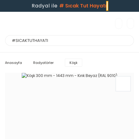
Radyal ile
#
Sıcak Tut Hayatı
Anasayfa
Radyatörler
Köşk