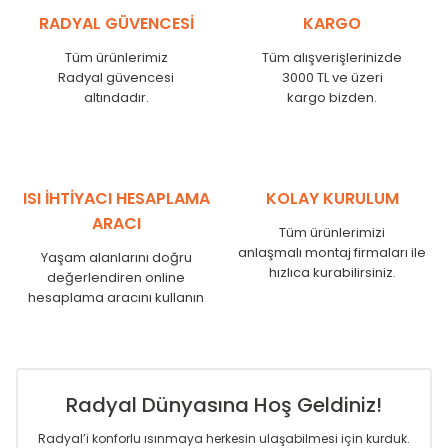
KŞ
525
485
RADYAL GÜVENCESİ
KARGO
KŞ
600
560
KŞ
750
710
Tüm ürünlerimiz
Tüm alışverişlerinizde
Radyal güvencesi
3000 TL ve üzeri
KŞ
825
785
altındadır.
kargo bizden.
KŞ
900
860
KŞ
1000
960
KŞ
1250
1210
KŞ
1500
1460
KŞ
1750
1710
ISI İHTİYACI HESAPLAMA
KOLAY KURULUM
ARACI
Tüm ürünlerimizi
anlaşmalı montaj firmaları ile
Yaşam alanlarını doğru
hızlıca kurabilirsiniz.
değerlendiren online
hesaplama aracını kullanın
Radyal Dünyasına Hoş Geldiniz!
Radyal’i konforlu ısınmaya herkesin ulaşabilmesi için kurduk.