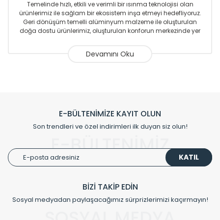
Temelinde hızlı, etkili ve verimli bir ısınma teknolojisi olan
ürünlerimiz ile sağlam bir ekosistem inşa etmeyi hedefliyoruz.
Geri dönüşüm temelli alüminyum malzeme ile oluşturulan
doğa dostu ürünlerimiz, oluşturulan konforun merkezinde yer
almaktadır.
Sizlere sunmakta olduğumuz Alüminyum Radyatör ve
Havlupanlar ile önce konforlu ısınmayı, sonrasında
mekânlarınız için tüm tasarım ihtiyaçlarınızı da karşılayacak
çözümleri üretmekteyiz. Son teknoloji ve robotik hatlarıyla
radyatör ve havlupan üretimi yapan Radyal, özellikle
mimarların ve tasarımcıların tercih ettiği bir marka olmaktan
gurur duymaktadır. Avrupa’ya yapmakta olduğu ihracat ile
E-BÜLTENİMİZE KAYIT OLUN
de ürünlerinde sadece tasarımın ön planda olmadığını aynı
Son trendleri ve özel indirimleri ilk duyan siz olun!
zamanda kalite olarak ta en üst seviyede olduğunu
E-BÜLTENİMİZ
göstermiştir.
KATIL
Çevreci ve yeşil enerji yaklaşımlarıyla ve sıfır karbon ayak izi
hedefiyle üretim yapan Radyal çevreye duyarlı üretim
prensipleriyle sektörüne öncülük etmektedir.
BİZİ TAKİP EDİN
Sosyal medyadan paylaşacağımız sürprizlerimizi kaçırmayın!
Klasik modellerimizin yanında, modern hatları ile de dikkat
çeken tasarım radyatörlerimiz veülkemizdeki birçok elite
SOSYAL MEDYA
projede tercih edilmekte, mimarların kişiselleştirilmiş