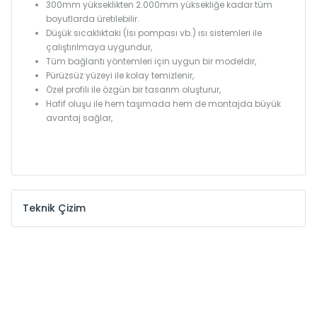
300mm yükseklikten 2.000mm yüksekliğe kadar tüm
boyutlarda üretilebilir.
Düşük sıcaklıktaki (Isı pompası vb.) ısı sistemleri ile
çalıştırılmaya uygundur,
Tüm bağlantı yöntemleri için uygun bir modeldir,
Pürüzsüz yüzeyi ile kolay temizlenir,
Özel profili ile özgün bir tasarım oluşturur,
Hafif oluşu ile hem taşımada hem de montajda büyük
avantaj sağlar,
Teknik Çizim
Model /
Model
Yükseklik /
Height
Eksenler
Kodu /
Code
(mm)
(mm)
KŞ
300
260
KŞ
375
335
KŞ
450
410