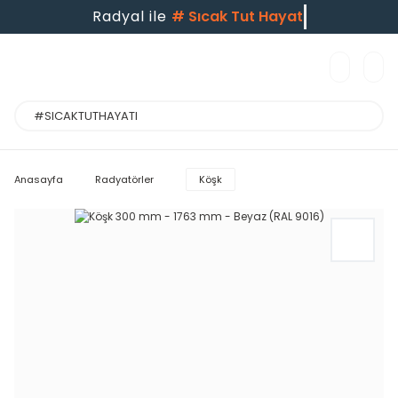
Radyal ile
#
Sıcak Tut Hayatı
Anasayfa
Radyatörler
Köşk