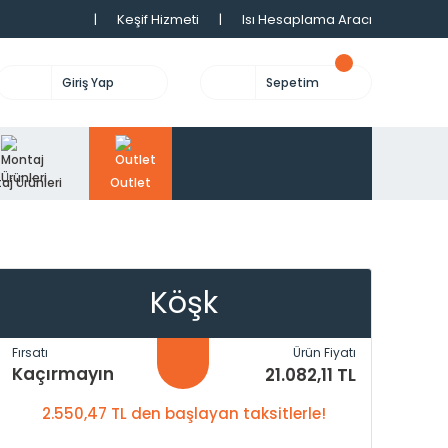
|
Keşif Hizmeti
|
Isı Hesaplama Aracı
Giriş Yap
Sepetim
aj Ürünleri
Outlet
Köşk
Fırsatı
Ürün Fiyatı
Kaçırmayın
21.082,11 TL
2.550,47 TL den başlayan taksitlerle!