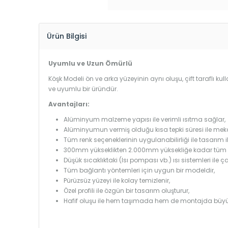
Ürün Bilgisi
Uyumlu ve Uzun Ömürlü
Köşk Modeli ön ve arka yüzeyinin aynı oluşu, çift taraflı ku
ve uyumlu bir üründür.
Avantajları:
Alüminyum malzeme yapısı ile verimli ısıtma sağlar,
Alüminyumun vermiş olduğu kısa tepki süresi ile mekanl
Tüm renk seçeneklerinin uygulanabilirliği ile tasarım i
300mm yükseklikten 2.000mm yüksekliğe kadar tüm boy
Düşük sıcaklıktaki (Isı pompası vb.) ısı sistemleri ile 
Tüm bağlantı yöntemleri için uygun bir modeldir,
Pürüzsüz yüzeyi ile kolay temizlenir,
Özel profili ile özgün bir tasarım oluşturur,
Hafif oluşu ile hem taşımada hem de montajda büyü