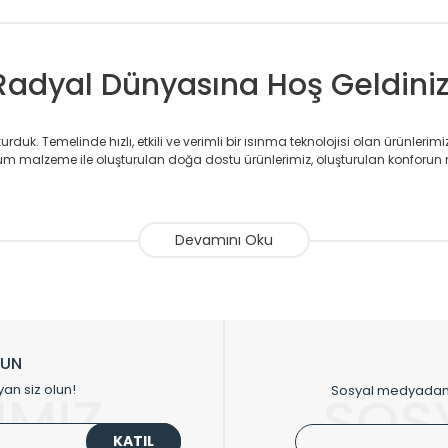
Radyal Dünyasına Hoş Geldiniz
duk. Temelinde hızlı, etkili ve verimli bir ısınma teknolojisi olan ürünlerim
 malzeme ile oluşturulan doğa dostu ürünlerimiz, oluşturulan konforun 
avlupanlar ile önce konforlu ısınmayı, sonrasında mekânlarınız için tü
atör ve havlupan üretimi yapan Radyal, özellikle mimarların ve tasarımcıla
nlerinde sadece tasarımın ön planda olmadığını aynı zamanda kalite ola
sıfır karbon ayak izi hedefiyle üretim yapan Radyal çevreye duyarlı üretim 
ikkat çeken tasarım radyatörlerimiz veülkemizdeki birçok elite projede terci
zin tasarladığınız boyut ve renge göre üretilebilen Radyatör ve havlupanla
LUN
upanların tamamlayıcısı olan vana, montaj aparatı, termostat, boru gizle
yan siz olun!
Sosyal medyadan p
İMİZ
SOS
oluşturmaktadır.
KATIL