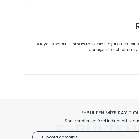
Radyal’i konforlu ısınmaya herkesin ulaşabilmesi için kur
dönüşüm temelli alüminyum
Sizlere sunmakta olduğumuz Alüminyum Radyatör ve H
üretmekteyiz. Son teknoloji ve robotik hatlarıyla rady
Avrupa’ya yapmakta olduğu ihracat ile de ürü
Çevreci ve yeşil enerji yaklaşımlarıyla ve 
Klasik modellerimizin yanında, modern hatları ile de d
önemli farklılıklar yaratmaktadır. Si
E-BÜLTENİMİZE KAYIT O
Radyal sunmuş olduğu Alüminyum radyatör ve havl
Son trendleri ve özel indirimleri ilk du
E-BÜLTEN