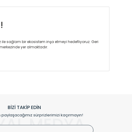
!
iz ile sağlam bir ekosistem inşa etmeyi hedefliyoruz. Geri
merkezinde yer almaktadır.
m tasarım ihtiyaçlarınızı da karşılayacak çözümleri
rın tercih ettiği bir marka olmaktan gurur duymaktadır.
rak ta en üst seviyede olduğunu göstermiştir.
prensipleriyle sektörüne öncülük etmektedir.
h edilmekte, mimarların kişiselleştirilmiş çözümlerinde
rımız mekânlarınıza değer katmaktadır.
BİZİ TAKİP EDİN
me kılıfı gibi aksesuarları ile de özel çözümler
aylaşacağımız sürprizlerimizi kaçırmayın!
YAL MEDYA