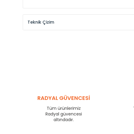
Teknik Çizim
Model /
Model
Yükseklik /
Height
Kodu /
Code
(mm)
KŞ
300
KŞ
375
KŞ
450
KŞ
525
KŞ
600
KŞ
750
KŞ
825
RADYAL GÜVENCESİ
KŞ
900
KŞ
1000
Tüm ürünlerimiz
KŞ
1250
Radyal güvencesi
KŞ
1500
altındadır.
KŞ
1750