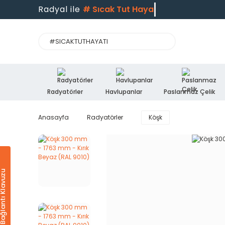
Radyal ile
#
Sıcak Tut Hayatı
Radyatörler
Havlupanlar
Paslanmaz Çelik
Anasayfa
Radyatörler
Köşk
Ürün & Bağlantı Klavuzu