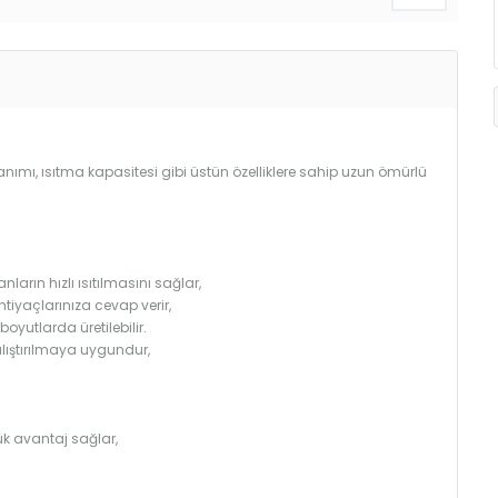
llanımı, ısıtma kapasitesi gibi üstün özelliklere sahip uzun ömürlü
arın hızlı ısıtılmasını sağlar,
htiyaçlarınıza cevap verir,
utlarda üretilebilir.
çalıştırılmaya uygundur,
k avantaj sağlar,