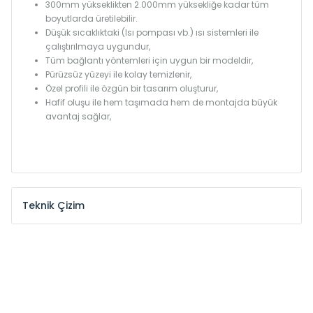
300mm yükseklikten 2.000mm yüksekliğe kadar tüm
boyutlarda üretilebilir.
Düşük sıcaklıktaki (Isı pompası vb.) ısı sistemleri ile
çalıştırılmaya uygundur,
Tüm bağlantı yöntemleri için uygun bir modeldir,
Pürüzsüz yüzeyi ile kolay temizlenir,
Özel profili ile özgün bir tasarım oluşturur,
Hafif oluşu ile hem taşımada hem de montajda büyük
avantaj sağlar,
Teknik Çizim
Model /
Model
Yükseklik /
Height
Eksenler
Kodu /
Code
(mm)
(mm)
KŞ
300
260
KŞ
375
335
KŞ
450
410