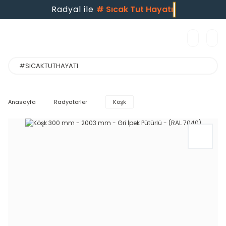
Radyal ile
#
Sıcak Tut Hayatı
Anasayfa
Radyatörler
Köşk