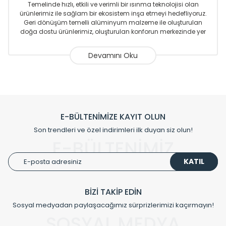
Temelinde hızlı, etkili ve verimli bir ısınma teknolojisi olan
ürünlerimiz ile sağlam bir ekosistem inşa etmeyi hedefliyoruz.
Geri dönüşüm temelli alüminyum malzeme ile oluşturulan
doğa dostu ürünlerimiz, oluşturulan konforun merkezinde yer
almaktadır.
Sizlere sunmakta olduğumuz Alüminyum Radyatör ve
Havlupanlar ile önce konforlu ısınmayı, sonrasında
mekânlarınız için tüm tasarım ihtiyaçlarınızı da karşılayacak
çözümleri üretmekteyiz. Son teknoloji ve robotik hatlarıyla
radyatör ve havlupan üretimi yapan Radyal, özellikle
mimarların ve tasarımcıların tercih ettiği bir marka olmaktan
gurur duymaktadır. Avrupa’ya yapmakta olduğu ihracat ile
E-BÜLTENİMİZE KAYIT OLUN
de ürünlerinde sadece tasarımın ön planda olmadığını aynı
Son trendleri ve özel indirimleri ilk duyan siz olun!
zamanda kalite olarak ta en üst seviyede olduğunu
E-BÜLTENİMİZ
göstermiştir.
KATIL
Çevreci ve yeşil enerji yaklaşımlarıyla ve sıfır karbon ayak izi
hedefiyle üretim yapan Radyal çevreye duyarlı üretim
prensipleriyle sektörüne öncülük etmektedir.
BİZİ TAKİP EDİN
Sosyal medyadan paylaşacağımız sürprizlerimizi kaçırmayın!
Klasik modellerimizin yanında, modern hatları ile de dikkat
çeken tasarım radyatörlerimiz veülkemizdeki birçok elite
SOSYAL MEDYA
projede tercih edilmekte, mimarların kişiselleştirilmiş