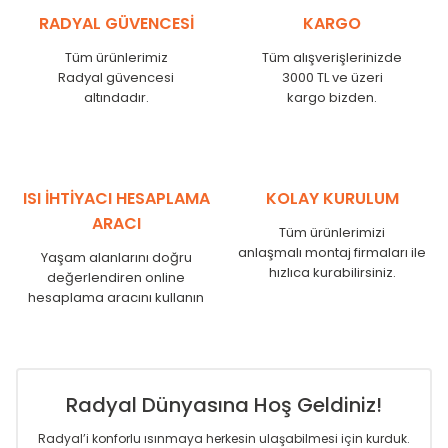
KŞ
525
485
RADYAL GÜVENCESİ
KARGO
KŞ
600
560
KŞ
750
710
Tüm ürünlerimiz
Tüm alışverişlerinizde
Radyal güvencesi
3000 TL ve üzeri
KŞ
825
785
altındadır.
kargo bizden.
KŞ
900
860
KŞ
1000
960
KŞ
1250
1210
KŞ
1500
1460
KŞ
1750
1710
ISI İHTİYACI HESAPLAMA
KOLAY KURULUM
ARACI
Tüm ürünlerimizi
anlaşmalı montaj firmaları ile
Yaşam alanlarını doğru
hızlıca kurabilirsiniz.
değerlendiren online
hesaplama aracını kullanın
Radyal Dünyasına Hoş Geldiniz!
Radyal’i konforlu ısınmaya herkesin ulaşabilmesi için kurduk.