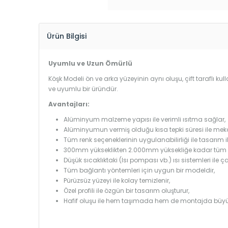
Ürün Bilgisi
Uyumlu ve Uzun Ömürlü
Köşk Modeli ön ve arka yüzeyinin aynı oluşu, çift taraflı ku
ve uyumlu bir üründür.
Avantajları:
Alüminyum malzeme yapısı ile verimli ısıtma sağlar,
Alüminyumun vermiş olduğu kısa tepki süresi ile mekanl
Tüm renk seçeneklerinin uygulanabilirliği ile tasarım i
300mm yükseklikten 2.000mm yüksekliğe kadar tüm boy
Düşük sıcaklıktaki (Isı pompası vb.) ısı sistemleri ile 
Tüm bağlantı yöntemleri için uygun bir modeldir,
Pürüzsüz yüzeyi ile kolay temizlenir,
Özel profili ile özgün bir tasarım oluşturur,
Hafif oluşu ile hem taşımada hem de montajda büyü