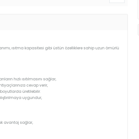
llanımı, ısıtma kapasitesi gibi üstün özelliklere sahip uzun ömürlü
arın hızlı ısıtılmasını sağlar,
htiyaçlarınıza cevap verir,
utlarda üretilebilir.
çalıştırılmaya uygundur,
k avantaj sağlar,