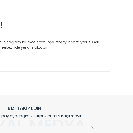
!
iz ile sağlam bir ekosistem inşa etmeyi hedefliyoruz. Geri
merkezinde yer almaktadır.
m tasarım ihtiyaçlarınızı da karşılayacak çözümleri
rın tercih ettiği bir marka olmaktan gurur duymaktadır.
rak ta en üst seviyede olduğunu göstermiştir.
prensipleriyle sektörüne öncülük etmektedir.
h edilmekte, mimarların kişiselleştirilmiş çözümlerinde
rımız mekânlarınıza değer katmaktadır.
BİZİ TAKİP EDİN
me kılıfı gibi aksesuarları ile de özel çözümler
aylaşacağımız sürprizlerimizi kaçırmayın!
YAL MEDYA