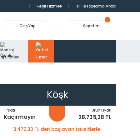
|
Keşif Hizmeti
|
Isı Hesaplama Aracı
Giriş Yap
Sepetim
aj Ürünleri
Outlet
Köşk
Fırsatı
Ürün Fiyatı
Kaçırmayın
28.735,28 TL
3.476,33 TL den başlayan taksitlerle!