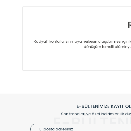
Radyal’i konforlu ısınmaya herkesin ulaşabilmesi için kur
dönüşüm temelli alüminyum
Sizlere sunmakta olduğumuz Alüminyum Radyatör ve H
üretmekteyiz. Son teknoloji ve robotik hatlarıyla rady
Avrupa’ya yapmakta olduğu ihracat ile de ürü
Çevreci ve yeşil enerji yaklaşımlarıyla ve 
Klasik modellerimizin yanında, modern hatları ile de d
önemli farklılıklar yaratmaktadır. Si
E-BÜLTENİMİZE KAYIT O
Radyal sunmuş olduğu Alüminyum radyatör ve havl
Son trendleri ve özel indirimleri ilk du
E-BÜLTEN