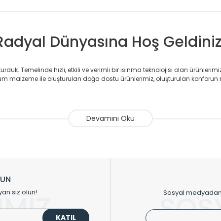
Radyal Dünyasına Hoş Geldiniz
duk. Temelinde hızlı, etkili ve verimli bir ısınma teknolojisi olan ürünlerim
 malzeme ile oluşturulan doğa dostu ürünlerimiz, oluşturulan konforun 
avlupanlar ile önce konforlu ısınmayı, sonrasında mekânlarınız için tü
atör ve havlupan üretimi yapan Radyal, özellikle mimarların ve tasarımcıla
nlerinde sadece tasarımın ön planda olmadığını aynı zamanda kalite ola
sıfır karbon ayak izi hedefiyle üretim yapan Radyal çevreye duyarlı üretim 
ikkat çeken tasarım radyatörlerimiz veülkemizdeki birçok elite projede terci
zin tasarladığınız boyut ve renge göre üretilebilen Radyatör ve havlupanla
LUN
upanların tamamlayıcısı olan vana, montaj aparatı, termostat, boru gizle
yan siz olun!
Sosyal medyadan p
İMİZ
SOS
oluşturmaktadır.
KATIL