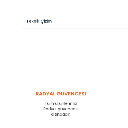
Teknik Çizim
Model /
Model
Yükseklik /
Height
Kodu /
Code
(mm)
KŞ
300
KŞ
375
KŞ
450
KŞ
525
KŞ
600
KŞ
750
KŞ
825
RADYAL GÜVENCESİ
KŞ
900
KŞ
1000
Tüm ürünlerimiz
KŞ
1250
Radyal güvencesi
KŞ
1500
altındadır.
KŞ
1750