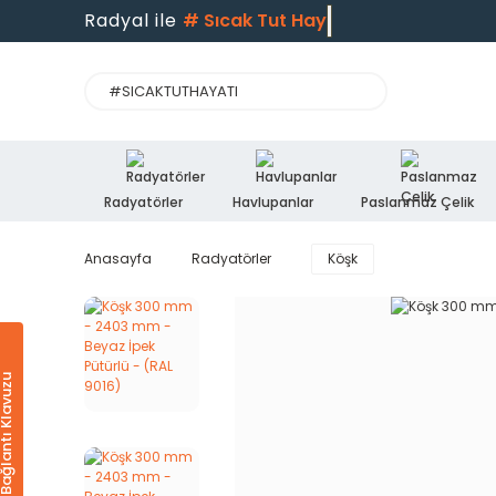
Radyal ile
#
Sıcak Tut Hayatı
Radyatörler
Havlupanlar
Paslanmaz Çelik
Anasayfa
Radyatörler
Köşk
Ürün & Bağlantı Klavuzu