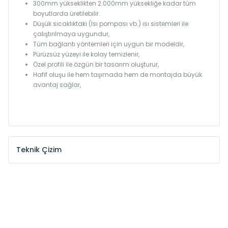
300mm yükseklikten 2.000mm yüksekliğe kadar tüm
boyutlarda üretilebilir.
Düşük sıcaklıktaki (Isı pompası vb.) ısı sistemleri ile
çalıştırılmaya uygundur,
Tüm bağlantı yöntemleri için uygun bir modeldir,
Pürüzsüz yüzeyi ile kolay temizlenir,
Özel profili ile özgün bir tasarım oluşturur,
Hafif oluşu ile hem taşımada hem de montajda büyük
avantaj sağlar,
Teknik Çizim
Model /
Model
Yükseklik /
Height
Eksenler
Kodu /
Code
(mm)
(mm)
KŞ
300
260
KŞ
375
335
KŞ
450
410