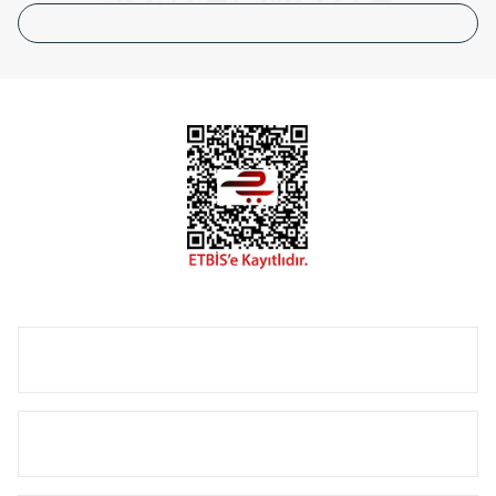
çözümlerinde önemli farklılıklar yaratmaktadır. Sizin
tasarladığınız boyut ve renge göre üretilebilen Radyatör ve
havlupanlarımız mekânlarınıza değer katmaktadır.
Radyal sunmuş olduğu Alüminyum radyatör ve
havlupanların tamamlayıcısı olan vana, montaj aparatı,
termostat, boru gizleme kılıfı gibi aksesuarları ile de özel
çözümler oluşturmaktadır.
Size özel olarak üretilen Radyatör ve havlupan seçerken
yardıma ihtiyacınız olduğunda,
0850 308 08 08
no’lu şirket
hattımızdan bizlere ulaşabilirsiniz.
ÜRÜN GRUPLARI
HIZLI MENÜ