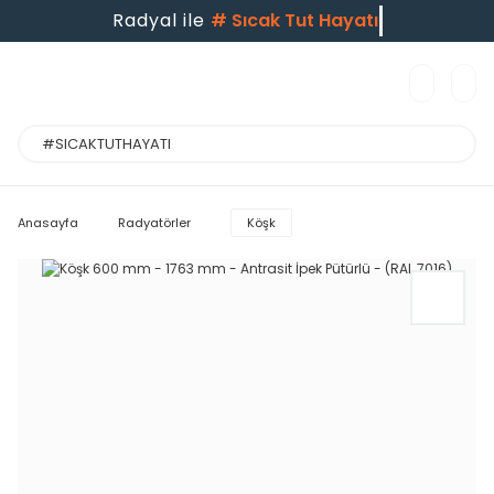
Radyal ile
#
Sıcak Tut Hayatı
Anasayfa
Radyatörler
Köşk