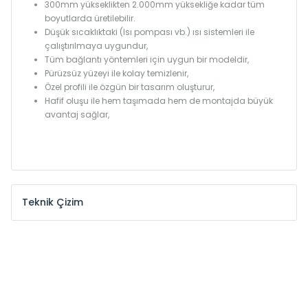
300mm yükseklikten 2.000mm yüksekliğe kadar tüm
boyutlarda üretilebilir.
Düşük sıcaklıktaki (Isı pompası vb.) ısı sistemleri ile
çalıştırılmaya uygundur,
Tüm bağlantı yöntemleri için uygun bir modeldir,
Pürüzsüz yüzeyi ile kolay temizlenir,
Özel profili ile özgün bir tasarım oluşturur,
Hafif oluşu ile hem taşımada hem de montajda büyük
avantaj sağlar,
Teknik Çizim
Model /
Model
Yükseklik /
Height
Eksenler
Kodu /
Code
(mm)
(mm)
KŞ
300
260
KŞ
375
335
KŞ
450
410