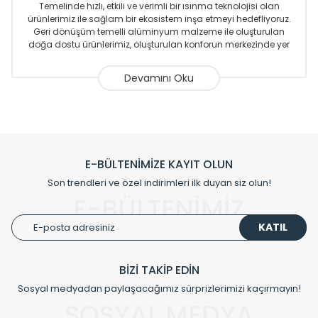
Temelinde hızlı, etkili ve verimli bir ısınma teknolojisi olan
ürünlerimiz ile sağlam bir ekosistem inşa etmeyi hedefliyoruz.
Geri dönüşüm temelli alüminyum malzeme ile oluşturulan
doğa dostu ürünlerimiz, oluşturulan konforun merkezinde yer
almaktadır.
Sizlere sunmakta olduğumuz Alüminyum Radyatör ve
Havlupanlar ile önce konforlu ısınmayı, sonrasında
mekânlarınız için tüm tasarım ihtiyaçlarınızı da karşılayacak
çözümleri üretmekteyiz. Son teknoloji ve robotik hatlarıyla
radyatör ve havlupan üretimi yapan Radyal, özellikle
mimarların ve tasarımcıların tercih ettiği bir marka olmaktan
gurur duymaktadır. Avrupa’ya yapmakta olduğu ihracat ile
E-BÜLTENİMİZE KAYIT OLUN
de ürünlerinde sadece tasarımın ön planda olmadığını aynı
Son trendleri ve özel indirimleri ilk duyan siz olun!
zamanda kalite olarak ta en üst seviyede olduğunu
E-BÜLTENİMİZ
göstermiştir.
KATIL
Çevreci ve yeşil enerji yaklaşımlarıyla ve sıfır karbon ayak izi
hedefiyle üretim yapan Radyal çevreye duyarlı üretim
prensipleriyle sektörüne öncülük etmektedir.
BİZİ TAKİP EDİN
Sosyal medyadan paylaşacağımız sürprizlerimizi kaçırmayın!
Klasik modellerimizin yanında, modern hatları ile de dikkat
çeken tasarım radyatörlerimiz veülkemizdeki birçok elite
SOSYAL MEDYA
projede tercih edilmekte, mimarların kişiselleştirilmiş