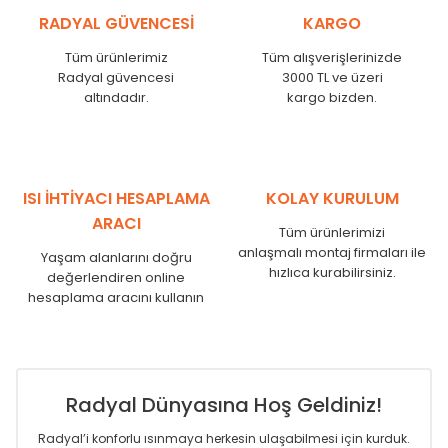
KŞ
525
485
RADYAL GÜVENCESİ
KARGO
KŞ
600
560
KŞ
750
710
Tüm ürünlerimiz
Tüm alışverişlerinizde
Radyal güvencesi
3000 TL ve üzeri
KŞ
825
785
altındadır.
kargo bizden.
KŞ
900
860
KŞ
1000
960
KŞ
1250
1210
KŞ
1500
1460
KŞ
1750
1710
ISI İHTİYACI HESAPLAMA
KOLAY KURULUM
ARACI
Tüm ürünlerimizi
anlaşmalı montaj firmaları ile
Yaşam alanlarını doğru
hızlıca kurabilirsiniz.
değerlendiren online
hesaplama aracını kullanın
Radyal Dünyasına Hoş Geldiniz!
Radyal’i konforlu ısınmaya herkesin ulaşabilmesi için kurduk.