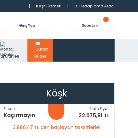
|
Keşif Hizmeti
|
Isı Hesaplama Aracı
Giriş Yap
Sepetim
aj Ürünleri
Outlet
Köşk
Fırsatı
Ürün Fiyatı
Kaçırmayın
32.075,91 TL
3.880,47 TL den başlayan taksitlerle!