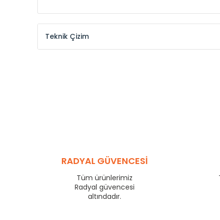
Teknik Çizim
Model /
Model
Yükseklik /
Height
Kodu /
Code
(mm)
KŞ
300
KŞ
375
KŞ
450
KŞ
525
KŞ
600
KŞ
750
KŞ
825
RADYAL GÜVENCESİ
KŞ
900
KŞ
1000
Tüm ürünlerimiz
KŞ
1250
Radyal güvencesi
KŞ
1500
altındadır.
KŞ
1750