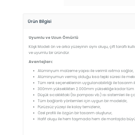
Ürün Bilgisi
Uyumlu ve Uzun Ömürlü
Köşk Modeli ön ve arka yüzeyinin aynı oluşu, çift taraflı ku
ve uyumlu bir üründür.
Avantajları:
Alüminyum malzeme yapısı ile verimli ısıtma sağlar,
Alüminyumun vermiş olduğu kısa tepki süresi ile mekanl
Tüm renk seçeneklerinin uygulanabilirliği ile tasarım i
300mm yükseklikten 2.000mm yüksekliğe kadar tüm boy
Düşük sıcaklıktaki (Isı pompası vb.) ısı sistemleri ile 
Tüm bağlantı yöntemleri için uygun bir modeldir,
Pürüzsüz yüzeyi ile kolay temizlenir,
Özel profili ile özgün bir tasarım oluşturur,
Hafif oluşu ile hem taşımada hem de montajda büyü