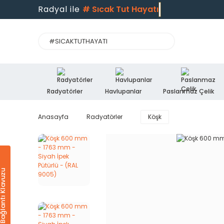
Radyal ile
#
Sıcak Tut Hayatı
Radyatörler
Havlupanlar
Paslanmaz Çelik
Anasayfa
Radyatörler
Köşk
Ürün & Bağlantı Klavuzu