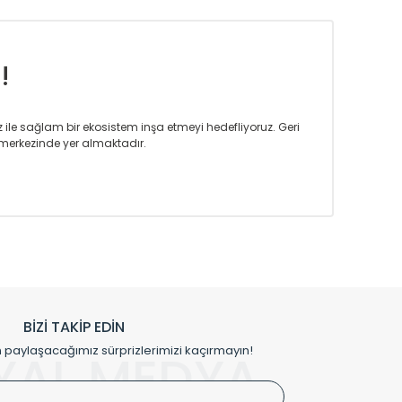
!
iz ile sağlam bir ekosistem inşa etmeyi hedefliyoruz. Geri
merkezinde yer almaktadır.
m tasarım ihtiyaçlarınızı da karşılayacak çözümleri
rın tercih ettiği bir marka olmaktan gurur duymaktadır.
rak ta en üst seviyede olduğunu göstermiştir.
prensipleriyle sektörüne öncülük etmektedir.
h edilmekte, mimarların kişiselleştirilmiş çözümlerinde
rımız mekânlarınıza değer katmaktadır.
BİZİ TAKİP EDİN
me kılıfı gibi aksesuarları ile de özel çözümler
aylaşacağımız sürprizlerimizi kaçırmayın!
YAL MEDYA