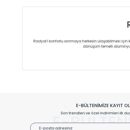
Radyal’i konforlu ısınmaya herkesin ulaşabilmesi için kur
dönüşüm temelli alüminyum
Sizlere sunmakta olduğumuz Alüminyum Radyatör ve H
üretmekteyiz. Son teknoloji ve robotik hatlarıyla rady
Avrupa’ya yapmakta olduğu ihracat ile de ürü
Çevreci ve yeşil enerji yaklaşımlarıyla ve 
Klasik modellerimizin yanında, modern hatları ile de d
önemli farklılıklar yaratmaktadır. Si
E-BÜLTENİMİZE KAYIT O
Radyal sunmuş olduğu Alüminyum radyatör ve havl
Son trendleri ve özel indirimleri ilk du
E-BÜLTEN