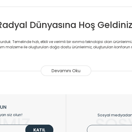
Radyal Dünyasına Hoş Geldiniz
duk. Temelinde hızlı, etkili ve verimli bir ısınma teknolojisi olan ürünlerim
 malzeme ile oluşturulan doğa dostu ürünlerimiz, oluşturulan konforun 
avlupanlar ile önce konforlu ısınmayı, sonrasında mekânlarınız için tü
atör ve havlupan üretimi yapan Radyal, özellikle mimarların ve tasarımcıla
nlerinde sadece tasarımın ön planda olmadığını aynı zamanda kalite ola
sıfır karbon ayak izi hedefiyle üretim yapan Radyal çevreye duyarlı üretim 
ikkat çeken tasarım radyatörlerimiz veülkemizdeki birçok elite projede terci
zin tasarladığınız boyut ve renge göre üretilebilen Radyatör ve havlupanla
LUN
upanların tamamlayıcısı olan vana, montaj aparatı, termostat, boru gizle
yan siz olun!
Sosyal medyadan p
İMİZ
SOS
oluşturmaktadır.
KATIL