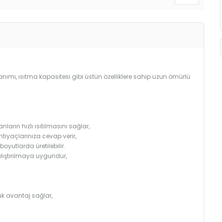
llanımı, ısıtma kapasitesi gibi üstün özelliklere sahip uzun ömürlü
arın hızlı ısıtılmasını sağlar,
htiyaçlarınıza cevap verir,
utlarda üretilebilir.
çalıştırılmaya uygundur,
k avantaj sağlar,