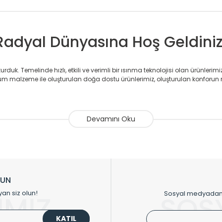
Radyal Dünyasına Hoş Geldiniz
duk. Temelinde hızlı, etkili ve verimli bir ısınma teknolojisi olan ürünlerim
 malzeme ile oluşturulan doğa dostu ürünlerimiz, oluşturulan konforun 
avlupanlar ile önce konforlu ısınmayı, sonrasında mekânlarınız için tü
atör ve havlupan üretimi yapan Radyal, özellikle mimarların ve tasarımcıla
nlerinde sadece tasarımın ön planda olmadığını aynı zamanda kalite ola
sıfır karbon ayak izi hedefiyle üretim yapan Radyal çevreye duyarlı üretim 
ikkat çeken tasarım radyatörlerimiz veülkemizdeki birçok elite projede terci
zin tasarladığınız boyut ve renge göre üretilebilen Radyatör ve havlupanla
LUN
upanların tamamlayıcısı olan vana, montaj aparatı, termostat, boru gizle
yan siz olun!
Sosyal medyadan p
İMİZ
SOS
oluşturmaktadır.
KATIL