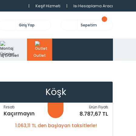
|
Keşif Hizmeti
|
Isı Hesaplama Aracı
Giriş Yap
Sepetim
aj Ürünleri
Outlet
Köşk
Fırsatı
Ürün Fiyatı
Kaçırmayın
8.787,67 TL
1.063,11 TL den başlayan taksitlerle!