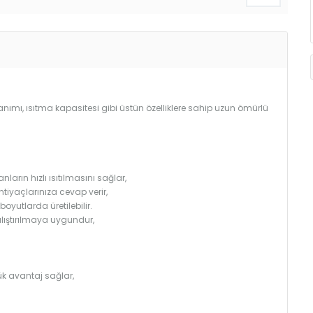
llanımı, ısıtma kapasitesi gibi üstün özelliklere sahip uzun ömürlü
arın hızlı ısıtılmasını sağlar,
htiyaçlarınıza cevap verir,
utlarda üretilebilir.
çalıştırılmaya uygundur,
k avantaj sağlar,