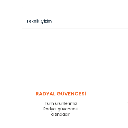
Teknik Çizim
Model /
Model
Yükseklik /
Height
Kodu /
Code
(mm)
KŞ
300
KŞ
375
KŞ
450
KŞ
525
KŞ
600
KŞ
750
KŞ
825
RADYAL GÜVENCESİ
KŞ
900
KŞ
1000
Tüm ürünlerimiz
KŞ
1250
Radyal güvencesi
KŞ
1500
altındadır.
KŞ
1750