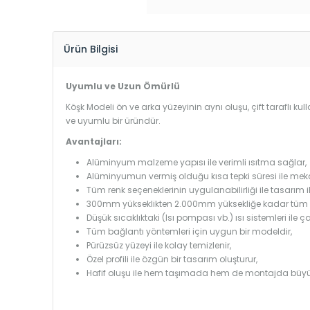
Ürün Bilgisi
Uyumlu ve Uzun Ömürlü
Köşk Modeli ön ve arka yüzeyinin aynı oluşu, çift taraflı ku
ve uyumlu bir üründür.
Avantajları:
Alüminyum malzeme yapısı ile verimli ısıtma sağlar,
Alüminyumun vermiş olduğu kısa tepki süresi ile mekanl
Tüm renk seçeneklerinin uygulanabilirliği ile tasarım i
300mm yükseklikten 2.000mm yüksekliğe kadar tüm boy
Düşük sıcaklıktaki (Isı pompası vb.) ısı sistemleri ile 
Tüm bağlantı yöntemleri için uygun bir modeldir,
Pürüzsüz yüzeyi ile kolay temizlenir,
Özel profili ile özgün bir tasarım oluşturur,
Hafif oluşu ile hem taşımada hem de montajda büyü