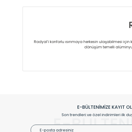
Radyal’i konforlu ısınmaya herkesin ulaşabilmesi için kur
dönüşüm temelli alüminyum
Sizlere sunmakta olduğumuz Alüminyum Radyatör ve H
üretmekteyiz. Son teknoloji ve robotik hatlarıyla rady
Avrupa’ya yapmakta olduğu ihracat ile de ürü
Çevreci ve yeşil enerji yaklaşımlarıyla ve 
Klasik modellerimizin yanında, modern hatları ile de d
önemli farklılıklar yaratmaktadır. Si
E-BÜLTENİMİZE KAYIT O
Radyal sunmuş olduğu Alüminyum radyatör ve havl
Son trendleri ve özel indirimleri ilk du
E-BÜLTEN