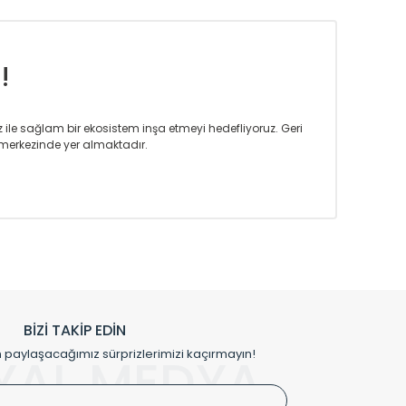
!
iz ile sağlam bir ekosistem inşa etmeyi hedefliyoruz. Geri
merkezinde yer almaktadır.
m tasarım ihtiyaçlarınızı da karşılayacak çözümleri
rın tercih ettiği bir marka olmaktan gurur duymaktadır.
rak ta en üst seviyede olduğunu göstermiştir.
prensipleriyle sektörüne öncülük etmektedir.
h edilmekte, mimarların kişiselleştirilmiş çözümlerinde
rımız mekânlarınıza değer katmaktadır.
BİZİ TAKİP EDİN
me kılıfı gibi aksesuarları ile de özel çözümler
aylaşacağımız sürprizlerimizi kaçırmayın!
YAL MEDYA