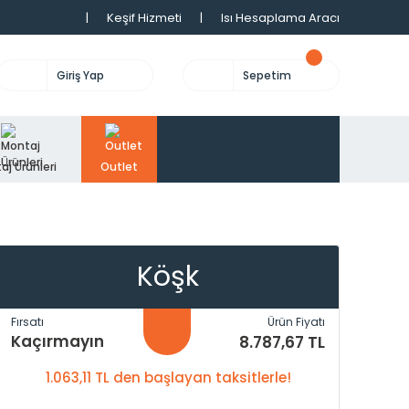
|
Keşif Hizmeti
|
Isı Hesaplama Aracı
Giriş Yap
Sepetim
aj Ürünleri
Outlet
Köşk
Fırsatı
Ürün Fiyatı
Kaçırmayın
8.787,67 TL
1.063,11 TL den başlayan taksitlerle!