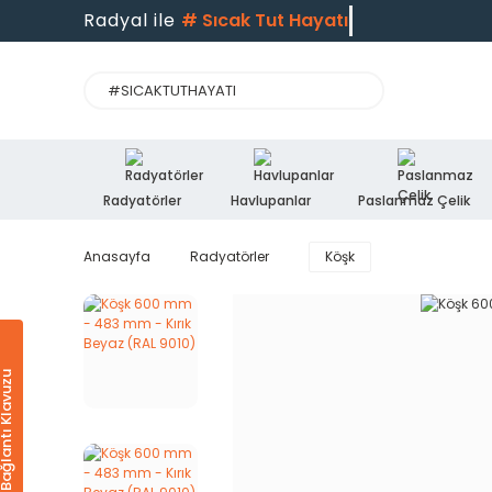
Radyal ile
#
Sıcak Tut Hayatı
Radyatörler
Havlupanlar
Paslanmaz Çelik
Anasayfa
Radyatörler
Köşk
Ürün & Bağlantı Klavuzu