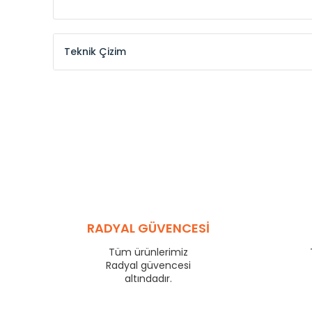
Teknik Çizim
Model /
Model
Yükseklik /
Height
Kodu /
Code
(mm)
KŞ
300
KŞ
375
KŞ
450
KŞ
525
KŞ
600
KŞ
750
KŞ
825
RADYAL GÜVENCESİ
KŞ
900
KŞ
1000
Tüm ürünlerimiz
KŞ
1250
Radyal güvencesi
KŞ
1500
altındadır.
KŞ
1750