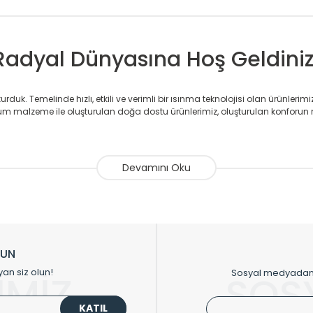
Radyal Dünyasına Hoş Geldiniz
duk. Temelinde hızlı, etkili ve verimli bir ısınma teknolojisi olan ürünlerim
 malzeme ile oluşturulan doğa dostu ürünlerimiz, oluşturulan konforun 
avlupanlar ile önce konforlu ısınmayı, sonrasında mekânlarınız için tü
atör ve havlupan üretimi yapan Radyal, özellikle mimarların ve tasarımcıla
nlerinde sadece tasarımın ön planda olmadığını aynı zamanda kalite ola
sıfır karbon ayak izi hedefiyle üretim yapan Radyal çevreye duyarlı üretim 
ikkat çeken tasarım radyatörlerimiz veülkemizdeki birçok elite projede terci
zin tasarladığınız boyut ve renge göre üretilebilen Radyatör ve havlupanla
LUN
upanların tamamlayıcısı olan vana, montaj aparatı, termostat, boru gizle
yan siz olun!
Sosyal medyadan p
İMİZ
SOS
oluşturmaktadır.
KATIL