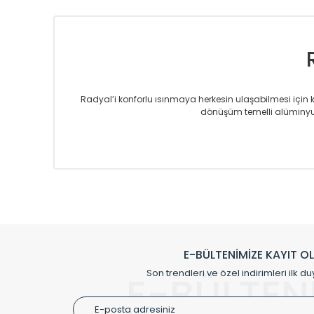
Radyal’i konforlu ısınmaya herkesin ulaşabilmesi için kur
dönüşüm temelli alüminyum
Sizlere sunmakta olduğumuz Alüminyum Radyatör ve H
üretmekteyiz. Son teknoloji ve robotik hatlarıyla rady
Avrupa’ya yapmakta olduğu ihracat ile de ürü
Çevreci ve yeşil enerji yaklaşımlarıyla ve 
Klasik modellerimizin yanında, modern hatları ile de d
önemli farklılıklar yaratmaktadır. Si
E-BÜLTENİMİZE KAYIT O
Radyal sunmuş olduğu Alüminyum radyatör ve havl
Son trendleri ve özel indirimleri ilk du
E-BÜLTEN