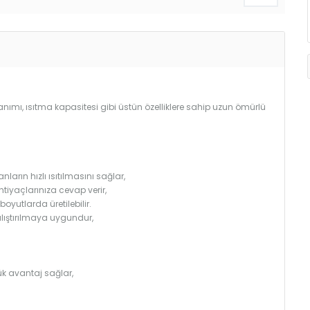
llanımı, ısıtma kapasitesi gibi üstün özelliklere sahip uzun ömürlü
arın hızlı ısıtılmasını sağlar,
htiyaçlarınıza cevap verir,
utlarda üretilebilir.
çalıştırılmaya uygundur,
k avantaj sağlar,