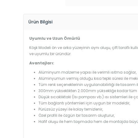
Ürün Bilgisi
Uyumlu ve Uzun Ömürlü
Köşk Modeli ön ve arka yüzeyinin aynı oluşu, çift taraflı ku
ve uyumlu bir üründür.
Avantajları:
Alüminyum malzeme yapısı ile verimli ısıtma sağlar,
Alüminyumun vermiş olduğu kısa tepki süresi ile mekanl
Tüm renk seçeneklerinin uygulanabilirliği ile tasarım i
300mm yükseklikten 2.000mm yüksekliğe kadar tüm boy
Düşük sıcaklıktaki (Isı pompası vb.) ısı sistemleri ile 
Tüm bağlantı yöntemleri için uygun bir modeldir,
Pürüzsüz yüzeyi ile kolay temizlenir,
Özel profili ile özgün bir tasarım oluşturur,
Hafif oluşu ile hem taşımada hem de montajda büyü