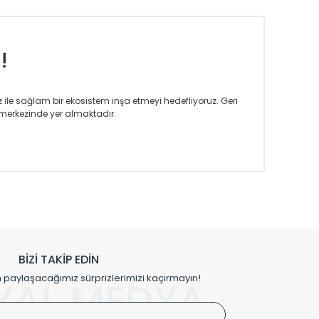
!
iz ile sağlam bir ekosistem inşa etmeyi hedefliyoruz. Geri
merkezinde yer almaktadır.
m tasarım ihtiyaçlarınızı da karşılayacak çözümleri
rın tercih ettiği bir marka olmaktan gurur duymaktadır.
rak ta en üst seviyede olduğunu göstermiştir.
prensipleriyle sektörüne öncülük etmektedir.
h edilmekte, mimarların kişiselleştirilmiş çözümlerinde
rımız mekânlarınıza değer katmaktadır.
BİZİ TAKİP EDİN
me kılıfı gibi aksesuarları ile de özel çözümler
aylaşacağımız sürprizlerimizi kaçırmayın!
YAL MEDYA