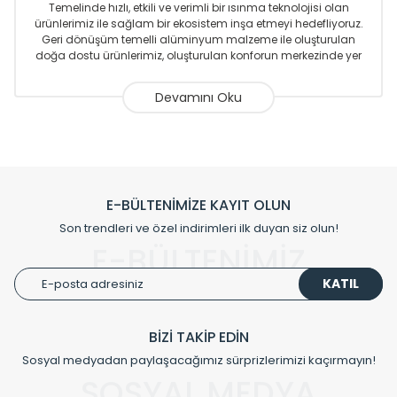
Temelinde hızlı, etkili ve verimli bir ısınma teknolojisi olan
ürünlerimiz ile sağlam bir ekosistem inşa etmeyi hedefliyoruz.
Geri dönüşüm temelli alüminyum malzeme ile oluşturulan
doğa dostu ürünlerimiz, oluşturulan konforun merkezinde yer
almaktadır.
Sizlere sunmakta olduğumuz Alüminyum Radyatör ve
Havlupanlar ile önce konforlu ısınmayı, sonrasında
mekânlarınız için tüm tasarım ihtiyaçlarınızı da karşılayacak
çözümleri üretmekteyiz. Son teknoloji ve robotik hatlarıyla
radyatör ve havlupan üretimi yapan Radyal, özellikle
mimarların ve tasarımcıların tercih ettiği bir marka olmaktan
gurur duymaktadır. Avrupa’ya yapmakta olduğu ihracat ile
E-BÜLTENİMİZE KAYIT OLUN
de ürünlerinde sadece tasarımın ön planda olmadığını aynı
Son trendleri ve özel indirimleri ilk duyan siz olun!
zamanda kalite olarak ta en üst seviyede olduğunu
E-BÜLTENİMİZ
göstermiştir.
KATIL
Çevreci ve yeşil enerji yaklaşımlarıyla ve sıfır karbon ayak izi
hedefiyle üretim yapan Radyal çevreye duyarlı üretim
prensipleriyle sektörüne öncülük etmektedir.
BİZİ TAKİP EDİN
Sosyal medyadan paylaşacağımız sürprizlerimizi kaçırmayın!
Klasik modellerimizin yanında, modern hatları ile de dikkat
çeken tasarım radyatörlerimiz veülkemizdeki birçok elite
SOSYAL MEDYA
projede tercih edilmekte, mimarların kişiselleştirilmiş