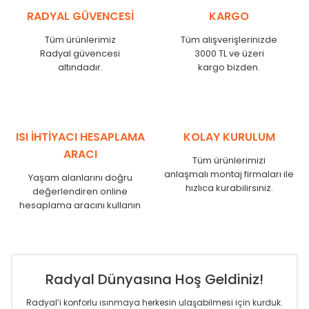
KŞ
525
485
RADYAL GÜVENCESİ
KARGO
KŞ
600
560
KŞ
750
710
Tüm ürünlerimiz
Tüm alışverişlerinizde
Radyal güvencesi
3000 TL ve üzeri
KŞ
825
785
altındadır.
kargo bizden.
KŞ
900
860
KŞ
1000
960
KŞ
1250
1210
KŞ
1500
1460
KŞ
1750
1710
ISI İHTİYACI HESAPLAMA
KOLAY KURULUM
ARACI
Tüm ürünlerimizi
anlaşmalı montaj firmaları ile
Yaşam alanlarını doğru
hızlıca kurabilirsiniz.
değerlendiren online
hesaplama aracını kullanın
Radyal Dünyasına Hoş Geldiniz!
Radyal’i konforlu ısınmaya herkesin ulaşabilmesi için kurduk.