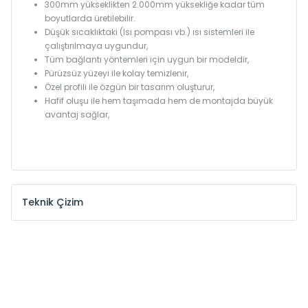
300mm yükseklikten 2.000mm yüksekliğe kadar tüm
boyutlarda üretilebilir.
Düşük sıcaklıktaki (Isı pompası vb.) ısı sistemleri ile
çalıştırılmaya uygundur,
Tüm bağlantı yöntemleri için uygun bir modeldir,
Pürüzsüz yüzeyi ile kolay temizlenir,
Özel profili ile özgün bir tasarım oluşturur,
Hafif oluşu ile hem taşımada hem de montajda büyük
avantaj sağlar,
Teknik Çizim
Model /
Model
Yükseklik /
Height
Eksenler
Kodu /
Code
(mm)
(mm)
KŞ
300
260
KŞ
375
335
KŞ
450
410