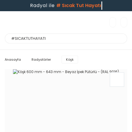
Radyal ile
#
Sıcak Tut Hayatı
Anasayfa
Radyatörler
Köşk