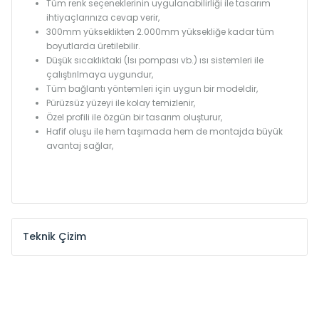
Tüm renk seçeneklerinin uygulanabilirliği ile tasarım
ihtiyaçlarınıza cevap verir,
300mm yükseklikten 2.000mm yüksekliğe kadar tüm
boyutlarda üretilebilir.
Düşük sıcaklıktaki (Isı pompası vb.) ısı sistemleri ile
çalıştırılmaya uygundur,
Tüm bağlantı yöntemleri için uygun bir modeldir,
Pürüzsüz yüzeyi ile kolay temizlenir,
Özel profili ile özgün bir tasarım oluşturur,
Hafif oluşu ile hem taşımada hem de montajda büyük
avantaj sağlar,
Teknik Çizim
Model /
Model
Yükseklik /
Height
Eksenler
Kodu /
Code
(mm)
(mm)
KŞ
300
260