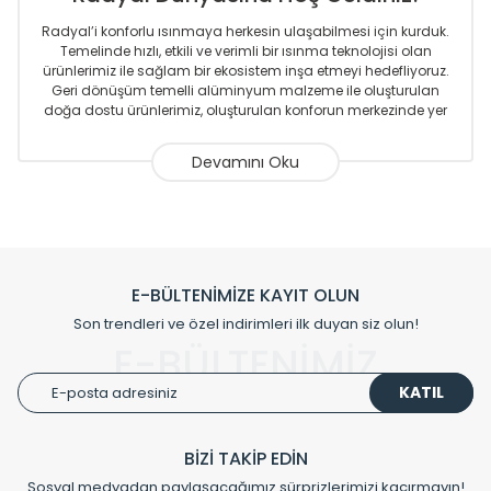
Radyal’i konforlu ısınmaya herkesin ulaşabilmesi için kurduk.
Temelinde hızlı, etkili ve verimli bir ısınma teknolojisi olan
ürünlerimiz ile sağlam bir ekosistem inşa etmeyi hedefliyoruz.
Geri dönüşüm temelli alüminyum malzeme ile oluşturulan
doğa dostu ürünlerimiz, oluşturulan konforun merkezinde yer
almaktadır.
Sizlere sunmakta olduğumuz Alüminyum Radyatör ve
Havlupanlar ile önce konforlu ısınmayı, sonrasında
mekânlarınız için tüm tasarım ihtiyaçlarınızı da karşılayacak
çözümleri üretmekteyiz. Son teknoloji ve robotik hatlarıyla
radyatör ve havlupan üretimi yapan Radyal, özellikle
mimarların ve tasarımcıların tercih ettiği bir marka olmaktan
gurur duymaktadır. Avrupa’ya yapmakta olduğu ihracat ile
E-BÜLTENİMİZE KAYIT OLUN
de ürünlerinde sadece tasarımın ön planda olmadığını aynı
Son trendleri ve özel indirimleri ilk duyan siz olun!
zamanda kalite olarak ta en üst seviyede olduğunu
E-BÜLTENİMİZ
göstermiştir.
KATIL
Çevreci ve yeşil enerji yaklaşımlarıyla ve sıfır karbon ayak izi
hedefiyle üretim yapan Radyal çevreye duyarlı üretim
prensipleriyle sektörüne öncülük etmektedir.
BİZİ TAKİP EDİN
Sosyal medyadan paylaşacağımız sürprizlerimizi kaçırmayın!
Klasik modellerimizin yanında, modern hatları ile de dikkat