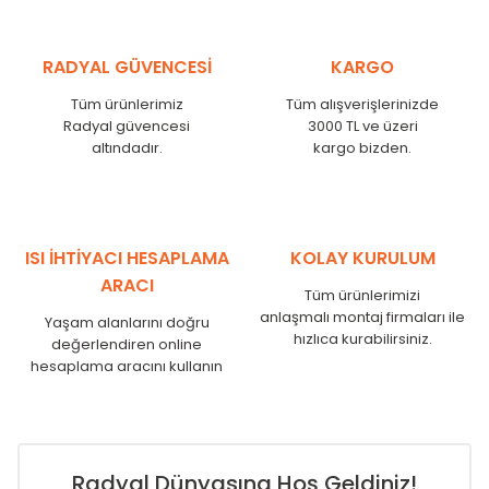
KŞ
375
335
KŞ
450
410
KŞ
525
485
RADYAL GÜVENCESİ
KARGO
KŞ
600
560
KŞ
750
710
Tüm ürünlerimiz
Tüm alışverişlerinizde
Radyal güvencesi
3000 TL ve üzeri
KŞ
825
785
altındadır.
kargo bizden.
KŞ
900
860
KŞ
1000
960
KŞ
1250
1210
KŞ
1500
1460
KŞ
1750
1710
ISI İHTİYACI HESAPLAMA
KOLAY KURULUM
ARACI
Tüm ürünlerimizi
anlaşmalı montaj firmaları ile
Yaşam alanlarını doğru
hızlıca kurabilirsiniz.
değerlendiren online
hesaplama aracını kullanın
Radyal Dünyasına Hoş Geldiniz!