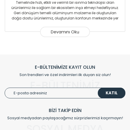
Temelinde hızlı, etkili ve verimli bir ısınma teknolojisi olan
ürünlerimiz ile sağlam bir ekosistem inşa etmeyi hedefliyoruz.
Geri dönüşüm temelli alüminyum malzeme ile oluşturulan
doğa dostu ürünlerimiz, oluşturulan konforun merkezinde yer
almaktadır.
Sizlere sunmakta olduğumuz Alüminyum Radyatör ve
Havlupanlar ile önce konforlu ısınmayı, sonrasında
mekânlarınız için tüm tasarım ihtiyaçlarınızı da karşılayacak
çözümleri üretmekteyiz. Son teknoloji ve robotik hatlarıyla
radyatör ve havlupan üretimi yapan Radyal, özellikle
mimarların ve tasarımcıların tercih ettiği bir marka olmaktan
gurur duymaktadır. Avrupa’ya yapmakta olduğu ihracat ile
E-BÜLTENİMİZE KAYIT OLUN
de ürünlerinde sadece tasarımın ön planda olmadığını aynı
Son trendleri ve özel indirimleri ilk duyan siz olun!
zamanda kalite olarak ta en üst seviyede olduğunu
E-BÜLTENİMİZ
göstermiştir.
KATIL
Çevreci ve yeşil enerji yaklaşımlarıyla ve sıfır karbon ayak izi
hedefiyle üretim yapan Radyal çevreye duyarlı üretim
prensipleriyle sektörüne öncülük etmektedir.
BİZİ TAKİP EDİN
Sosyal medyadan paylaşacağımız sürprizlerimizi kaçırmayın!
Klasik modellerimizin yanında, modern hatları ile de dikkat
çeken tasarım radyatörlerimiz veülkemizdeki birçok elite
SOSYAL MEDYA
projede tercih edilmekte, mimarların kişiselleştirilmiş