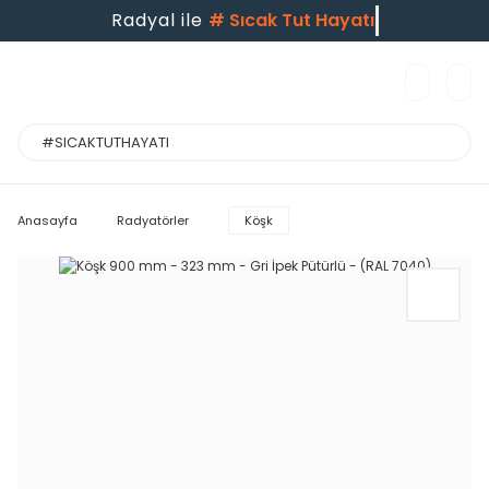
Radyal ile
#
Sıcak Tut Hayatı
Anasayfa
Radyatörler
Köşk