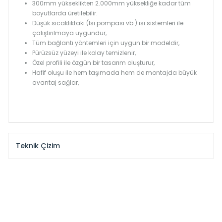
300mm yükseklikten 2.000mm yüksekliğe kadar tüm
boyutlarda üretilebilir.
Düşük sıcaklıktaki (Isı pompası vb.) ısı sistemleri ile
çalıştırılmaya uygundur,
Tüm bağlantı yöntemleri için uygun bir modeldir,
Pürüzsüz yüzeyi ile kolay temizlenir,
Özel profili ile özgün bir tasarım oluşturur,
Hafif oluşu ile hem taşımada hem de montajda büyük
avantaj sağlar,
Teknik Çizim
Model /
Model
Yükseklik /
Height
Eksenler
Kodu /
Code
(mm)
(mm)
KŞ
300
260
KŞ
375
335
KŞ
450
410