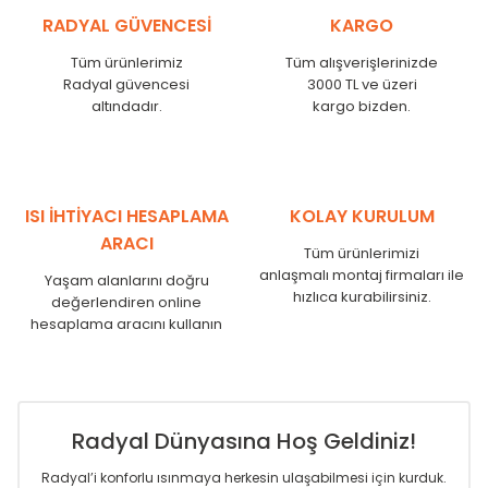
KŞ
525
485
RADYAL GÜVENCESİ
KARGO
KŞ
600
560
KŞ
750
710
Tüm ürünlerimiz
Tüm alışverişlerinizde
Radyal güvencesi
3000 TL ve üzeri
KŞ
825
785
altındadır.
kargo bizden.
KŞ
900
860
KŞ
1000
960
KŞ
1250
1210
KŞ
1500
1460
KŞ
1750
1710
ISI İHTİYACI HESAPLAMA
KOLAY KURULUM
ARACI
Tüm ürünlerimizi
anlaşmalı montaj firmaları ile
Yaşam alanlarını doğru
hızlıca kurabilirsiniz.
değerlendiren online
hesaplama aracını kullanın
Radyal Dünyasına Hoş Geldiniz!
Radyal’i konforlu ısınmaya herkesin ulaşabilmesi için kurduk.