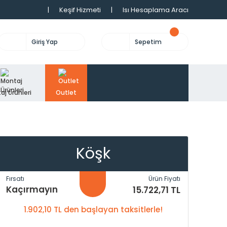
|
Keşif Hizmeti
|
Isı Hesaplama Aracı
Giriş Yap
Sepetim
aj Ürünleri
Outlet
Köşk
Fırsatı
Ürün Fiyatı
Kaçırmayın
15.722,71 TL
1.902,10 TL den başlayan taksitlerle!