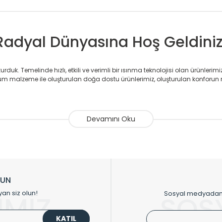
Radyal Dünyasına Hoş Geldiniz
duk. Temelinde hızlı, etkili ve verimli bir ısınma teknolojisi olan ürünlerim
 malzeme ile oluşturulan doğa dostu ürünlerimiz, oluşturulan konforun 
avlupanlar ile önce konforlu ısınmayı, sonrasında mekânlarınız için tü
atör ve havlupan üretimi yapan Radyal, özellikle mimarların ve tasarımcıla
nlerinde sadece tasarımın ön planda olmadığını aynı zamanda kalite ola
sıfır karbon ayak izi hedefiyle üretim yapan Radyal çevreye duyarlı üretim 
ikkat çeken tasarım radyatörlerimiz veülkemizdeki birçok elite projede terci
zin tasarladığınız boyut ve renge göre üretilebilen Radyatör ve havlupanla
LUN
upanların tamamlayıcısı olan vana, montaj aparatı, termostat, boru gizle
yan siz olun!
Sosyal medyadan p
İMİZ
SOS
oluşturmaktadır.
KATIL