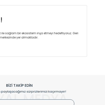
!
iz ile sağlam bir ekosistem inşa etmeyi hedefliyoruz. Geri
merkezinde yer almaktadır.
m tasarım ihtiyaçlarınızı da karşılayacak çözümleri
rın tercih ettiği bir marka olmaktan gurur duymaktadır.
rak ta en üst seviyede olduğunu göstermiştir.
prensipleriyle sektörüne öncülük etmektedir.
h edilmekte, mimarların kişiselleştirilmiş çözümlerinde
rımız mekânlarınıza değer katmaktadır.
BİZİ TAKİP EDİN
me kılıfı gibi aksesuarları ile de özel çözümler
aylaşacağımız sürprizlerimizi kaçırmayın!
YAL MEDYA