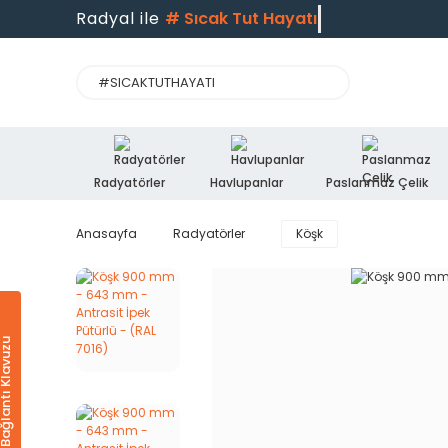
Radyal ile
#
Sıcak Tut Hayatı
Radyatörler
Havlupanlar
Paslanmaz Çelik
Anasayfa
Radyatörler
Köşk
Ürün & Bağlantı Klavuzu