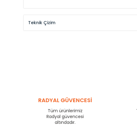
Teknik Çizim
Model /
Model
Yükseklik /
Height
Kodu /
Code
(mm)
KŞ
300
KŞ
375
KŞ
450
KŞ
525
KŞ
600
KŞ
750
KŞ
825
RADYAL GÜVENCESİ
KŞ
900
KŞ
1000
Tüm ürünlerimiz
KŞ
1250
Radyal güvencesi
KŞ
1500
altındadır.
KŞ
1750