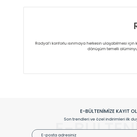
Radyal’i konforlu ısınmaya herkesin ulaşabilmesi için kur
dönüşüm temelli alüminyum
Sizlere sunmakta olduğumuz Alüminyum Radyatör ve H
üretmekteyiz. Son teknoloji ve robotik hatlarıyla rady
Avrupa’ya yapmakta olduğu ihracat ile de ürü
Çevreci ve yeşil enerji yaklaşımlarıyla ve 
Klasik modellerimizin yanında, modern hatları ile de d
önemli farklılıklar yaratmaktadır. Si
E-BÜLTENİMİZE KAYIT O
Radyal sunmuş olduğu Alüminyum radyatör ve havl
Son trendleri ve özel indirimleri ilk du
E-BÜLTEN