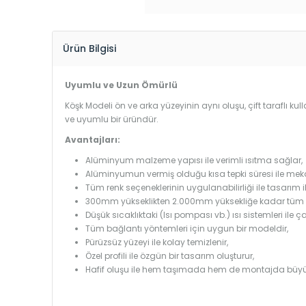
Ürün Bilgisi
Uyumlu ve Uzun Ömürlü
Köşk Modeli ön ve arka yüzeyinin aynı oluşu, çift taraflı ku
ve uyumlu bir üründür.
Avantajları:
Alüminyum malzeme yapısı ile verimli ısıtma sağlar,
Alüminyumun vermiş olduğu kısa tepki süresi ile mekanl
Tüm renk seçeneklerinin uygulanabilirliği ile tasarım i
300mm yükseklikten 2.000mm yüksekliğe kadar tüm boy
Düşük sıcaklıktaki (Isı pompası vb.) ısı sistemleri ile 
Tüm bağlantı yöntemleri için uygun bir modeldir,
Pürüzsüz yüzeyi ile kolay temizlenir,
Özel profili ile özgün bir tasarım oluşturur,
Hafif oluşu ile hem taşımada hem de montajda büyü