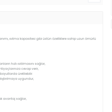
llanımı, ısıtma kapasitesi gibi üstün özelliklere sahip uzun ömürlü
arın hızlı ısıtılmasını sağlar,
htiyaçlarınıza cevap verir,
utlarda üretilebilir.
çalıştırılmaya uygundur,
k avantaj sağlar,