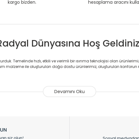
kargo bizden.
hesaplama aracını kull
Radyal Dünyasına Hoş Geldiniz
duk. Temelinde hızlı, etkili ve verimli bir ısınma teknolojisi olan ürünlerim
 malzeme ile oluşturulan doğa dostu ürünlerimiz, oluşturulan konforun 
avlupanlar ile önce konforlu ısınmayı, sonrasında mekânlarınız için tü
atör ve havlupan üretimi yapan Radyal, özellikle mimarların ve tasarımcıla
nlerinde sadece tasarımın ön planda olmadığını aynı zamanda kalite ola
sıfır karbon ayak izi hedefiyle üretim yapan Radyal çevreye duyarlı üretim 
ikkat çeken tasarım radyatörlerimiz veülkemizdeki birçok elite projede terci
zin tasarladığınız boyut ve renge göre üretilebilen Radyatör ve havlupanla
LUN
upanların tamamlayıcısı olan vana, montaj aparatı, termostat, boru gizle
yan siz olun!
Sosyal medyadan p