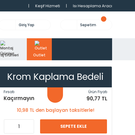
|
Keşif Hizmeti
|
Isı Hesaplama Aracı
Giriş Yap
Sepetim
aj Ürünleri
Outlet
Krom Kaplama Bedeli
Fırsatı
Ürün Fiyatı
Kaçırmayın
90,77 TL
10,98 TL den başlayan taksitlerle!
SEPETE EKLE