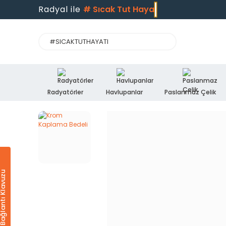
Radyal ile
#
Sıcak Tut Hayatı
Radyatörler
Havlupanlar
Paslanmaz Çelik
Ürün & Bağlantı Klavuzu