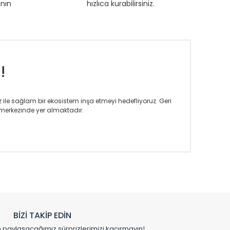
anın
hızlıca kurabilirsiniz.
!
iz ile sağlam bir ekosistem inşa etmeyi hedefliyoruz. Geri
merkezinde yer almaktadır.
m tasarım ihtiyaçlarınızı da karşılayacak çözümleri
rın tercih ettiği bir marka olmaktan gurur duymaktadır.
rak ta en üst seviyede olduğunu göstermiştir.
prensipleriyle sektörüne öncülük etmektedir.
h edilmekte, mimarların kişiselleştirilmiş çözümlerinde
rımız mekânlarınıza değer katmaktadır.
BİZİ TAKİP EDİN
me kılıfı gibi aksesuarları ile de özel çözümler
aylaşacağımız sürprizlerimizi kaçırmayın!