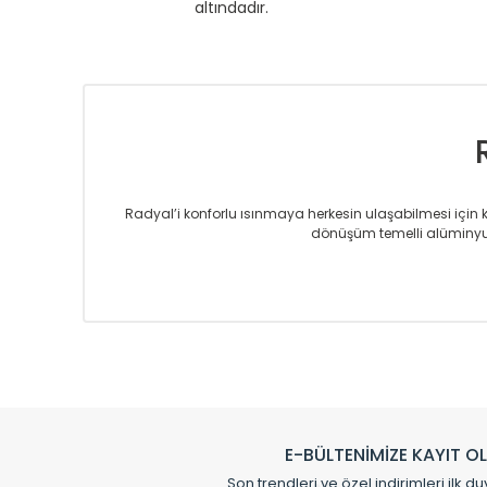
altındadır.
Radyal’i konforlu ısınmaya herkesin ulaşabilmesi için kur
dönüşüm temelli alüminyum
Sizlere sunmakta olduğumuz Alüminyum Radyatör ve H
üretmekteyiz. Son teknoloji ve robotik hatlarıyla rady
Avrupa’ya yapmakta olduğu ihracat ile de ürü
Çevreci ve yeşil enerji yaklaşımlarıyla ve 
Klasik modellerimizin yanında, modern hatları ile de d
önemli farklılıklar yaratmaktadır. Si
E-BÜLTENİMİZE KAYIT O
Radyal sunmuş olduğu Alüminyum radyatör ve havl
Son trendleri ve özel indirimleri ilk du