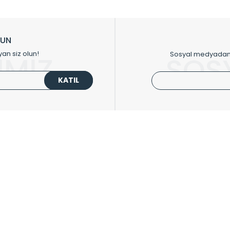
ikkat çeken tasarım radyatörlerimiz veülkemizdeki birçok elite projede terci
zin tasarladığınız boyut ve renge göre üretilebilen Radyatör ve havlupanla
LUN
upanların tamamlayıcısı olan vana, montaj aparatı, termostat, boru gizle
yan siz olun!
Sosyal medyadan p
İMİZ
SOS
oluşturmaktadır.
KATIL
 havlupan seçerken yardıma ihtiyacınız olduğunda,
0850 308 08 08
no’lu ş
UPLARI
HIZLI MENÜ
 Radyatörler
Üye Ol
 Havlupanlar
Hesabım
 Çelik Serisi
Sepetim
ım Serisi
Kargo Takip
ipmanları
Sıkça Sorulanlar