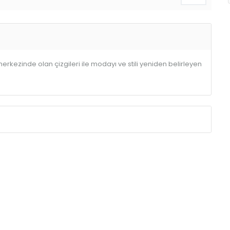
 merkezinde olan çizgileri ile modayı ve stili yeniden belirleyen
Isıl Güç
Power
(Watt)
120
180
210
240
300