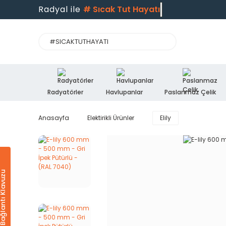
Radyal ile
#
Sıcak Tut Hayatı
Radyatörler
Havlupanlar
Paslanmaz Çelik
Anasayfa
Elektirikli Ürünler
Elily
Ürün & Bağlantı Klavuzu