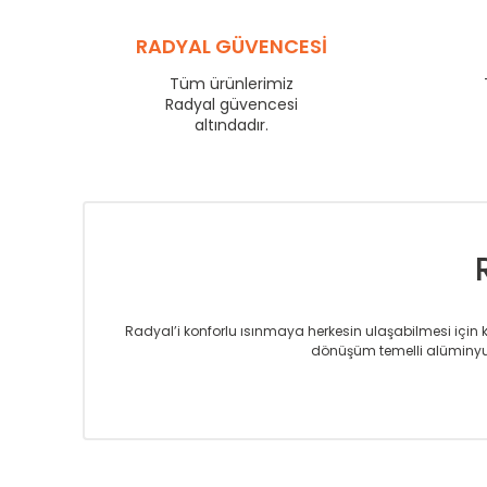
RADYAL GÜVENCESİ
Tüm ürünlerimiz
Radyal güvencesi
altındadır.
Radyal’i konforlu ısınmaya herkesin ulaşabilmesi için kur
dönüşüm temelli alüminyum
Sizlere sunmakta olduğumuz Alüminyum Radyatör ve H
üretmekteyiz. Son teknoloji ve robotik hatlarıyla rady
Avrupa’ya yapmakta olduğu ihracat ile de ürü
Çevreci ve yeşil enerji yaklaşımlarıyla ve 