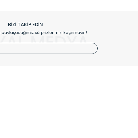
h edilmekte, mimarların kişiselleştirilmiş çözümlerinde
rımız mekânlarınıza değer katmaktadır.
BİZİ TAKİP EDİN
me kılıfı gibi aksesuarları ile de özel çözümler
aylaşacağımız sürprizlerimizi kaçırmayın!
YAL MEDYA
irket hattımızdan bizlere ulaşabilirsiniz.
SÖZLEŞMELER
Kullanım Koşulları
Gizlilik ve Güvenlik
İptal ve İade Şartları
Mesafeli Satış Sözleşmesi
Kişisel Verilerin Korunması Politikası