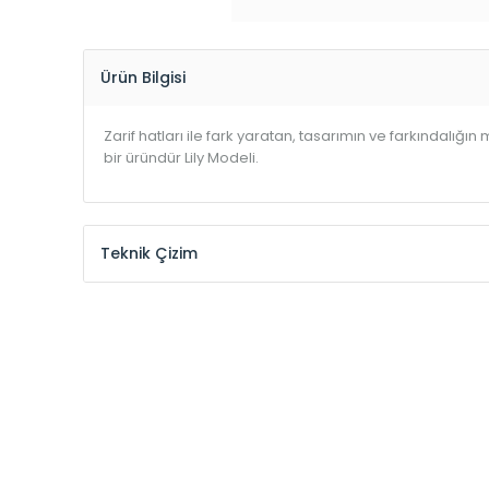
Ürün Bilgisi
Zarif hatları ile fark yaratan, tasarımın ve farkındalığın
bir üründür Lily Modeli.
Teknik Çizim
Yükseklik
Uzunluk
Lily
Height
Lenght
Kodu
/ Code
(mm)
(mm)
EH-LILY-500-600-120
600
500
EH-LILY-500-800-180
800
500
EH-LILY-500-1000-210
1000
500
EH-LILY-500-1200-240
1200
500
EH-LILY-500-1400-300
1400
500