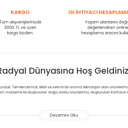
KARGO
ISI İHTİYACI HESAPLAM
Tüm alışverişlerinizde
Yaşam alanlarını doğ
3000 TL ve üzeri
değerlendiren onlin
kargo bizden.
hesaplama aracını kull
Radyal Dünyasına Hoş Geldiniz
duk. Temelinde hızlı, etkili ve verimli bir ısınma teknolojisi olan ürünlerim
 malzeme ile oluşturulan doğa dostu ürünlerimiz, oluşturulan konforun 
avlupanlar ile önce konforlu ısınmayı, sonrasında mekânlarınız için tü
atör ve havlupan üretimi yapan Radyal, özellikle mimarların ve tasarımcıla
nlerinde sadece tasarımın ön planda olmadığını aynı zamanda kalite ola
sıfır karbon ayak izi hedefiyle üretim yapan Radyal çevreye duyarlı üretim 