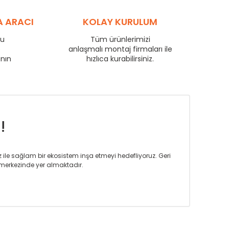
A ARACI
KOLAY KURULUM
ru
Tüm ürünlerimizi
e
anlaşmalı montaj firmaları ile
anın
hızlıca kurabilirsiniz.
!
iz ile sağlam bir ekosistem inşa etmeyi hedefliyoruz. Geri
merkezinde yer almaktadır.
m tasarım ihtiyaçlarınızı da karşılayacak çözümleri
rın tercih ettiği bir marka olmaktan gurur duymaktadır.
rak ta en üst seviyede olduğunu göstermiştir.
prensipleriyle sektörüne öncülük etmektedir.