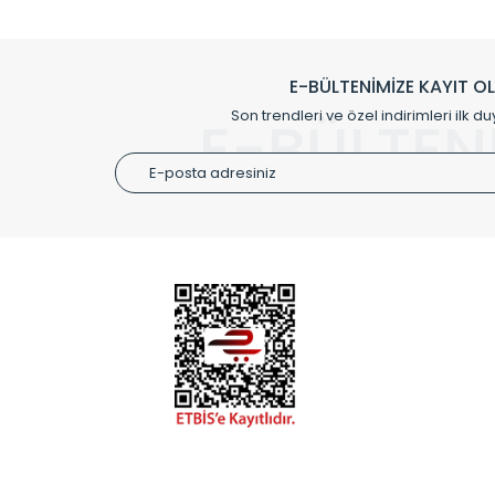
Klasik modellerimizin yanında, modern hatları ile de d
önemli farklılıklar yaratmaktadır. Si
E-BÜLTENİMİZE KAYIT O
Radyal sunmuş olduğu Alüminyum radyatör ve havl
Son trendleri ve özel indirimleri ilk du
E-BÜLTEN
Size özel olarak üretilen Radyatör ve
ÜRÜN GR
Alüminyum
Alüminyum
Paslanmaz
Özel Tasar
Montaj Ek