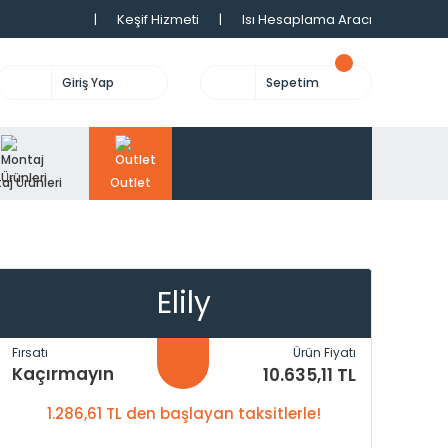
|
Keşif Hizmeti
|
Isı Hesaplama Aracı
Giriş Yap
Sepetim
aj Ürünleri
Outlet
Elily
Fırsatı
Ürün Fiyatı
Kaçırmayın
10.635,11 TL
1.286,61 TL den başlayan taksitlerle!