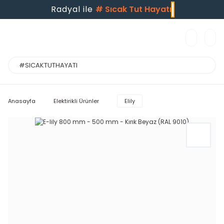
Radyal ile
#
Sıcak Tut Hayatı
Anasayfa
Elektirikli Ürünler
Elily