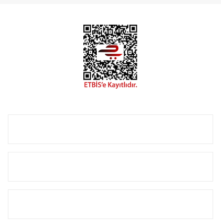
Radyal sunmuş olduğu Alüminyum radyatör ve
havlupanların tamamlayıcısı olan vana, montaj aparatı,
termostat, boru gizleme kılıfı gibi aksesuarları ile de özel
çözümler oluşturmaktadır.
Size özel olarak üretilen Radyatör ve havlupan seçerken
yardıma ihtiyacınız olduğunda,
0850 308 08 08
no’lu şirket
hattımızdan bizlere ulaşabilirsiniz.
ÜRÜN GRUPLARI
HIZLI MENÜ
SÖZLEŞMELER