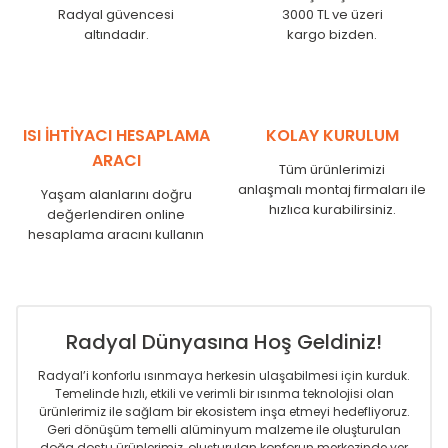
Radyal güvencesi
3000 TL ve üzeri
altındadır.
kargo bizden.
ISI İHTİYACI HESAPLAMA
KOLAY KURULUM
ARACI
Tüm ürünlerimizi
anlaşmalı montaj firmaları ile
Yaşam alanlarını doğru
hızlıca kurabilirsiniz.
değerlendiren online
hesaplama aracını kullanın
Radyal Dünyasına Hoş Geldiniz!
Radyal’i konforlu ısınmaya herkesin ulaşabilmesi için kurduk.
Temelinde hızlı, etkili ve verimli bir ısınma teknolojisi olan
ürünlerimiz ile sağlam bir ekosistem inşa etmeyi hedefliyoruz.
Geri dönüşüm temelli alüminyum malzeme ile oluşturulan
doğa dostu ürünlerimiz, oluşturulan konforun merkezinde yer