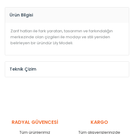
Ürün Bilgisi
Zarif hatları ile fark yaratan, tasarımın ve farkındalığın
merkezinde olan çizgileri ile modayı ve stili yeniden
belirleyen bir üründür Lily Modeli.
Teknik Çizim
Yükseklik
Uzunluk
Isıl G
Lily
Height
Lenght
Powe
Kodu
/ Code
(mm)
(mm)
(Watt
EH-LILY-500-600-120
600
500
120
EH-LILY-500-800-180
800
500
180
EH-LILY-500-1000-210
1000
500
210
EH-LILY-500-1200-240
RADYAL GÜVENCESİ
1200
KARGO
500
240
EH-LILY-500-1400-300
1400
500
300
Tüm ürünlerimiz
Tüm alışverişlerinizde