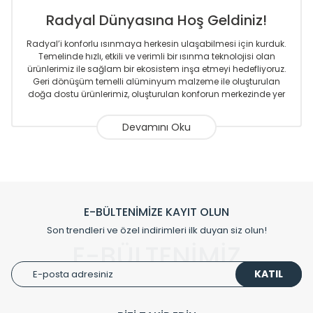
Radyal Dünyasına Hoş Geldiniz!
Radyal’i konforlu ısınmaya herkesin ulaşabilmesi için kurduk.
Temelinde hızlı, etkili ve verimli bir ısınma teknolojisi olan
ürünlerimiz ile sağlam bir ekosistem inşa etmeyi hedefliyoruz.
Geri dönüşüm temelli alüminyum malzeme ile oluşturulan
doğa dostu ürünlerimiz, oluşturulan konforun merkezinde yer
almaktadır.
Sizlere sunmakta olduğumuz Alüminyum Radyatör ve
Havlupanlar ile önce konforlu ısınmayı, sonrasında
mekânlarınız için tüm tasarım ihtiyaçlarınızı da karşılayacak
çözümleri üretmekteyiz. Son teknoloji ve robotik hatlarıyla
radyatör ve havlupan üretimi yapan Radyal, özellikle
mimarların ve tasarımcıların tercih ettiği bir marka olmaktan
gurur duymaktadır. Avrupa’ya yapmakta olduğu ihracat ile
E-BÜLTENİMİZE KAYIT OLUN
de ürünlerinde sadece tasarımın ön planda olmadığını aynı
Son trendleri ve özel indirimleri ilk duyan siz olun!
zamanda kalite olarak ta en üst seviyede olduğunu
E-BÜLTENİMİZ
göstermiştir.
KATIL
Çevreci ve yeşil enerji yaklaşımlarıyla ve sıfır karbon ayak izi
hedefiyle üretim yapan Radyal çevreye duyarlı üretim
prensipleriyle sektörüne öncülük etmektedir.