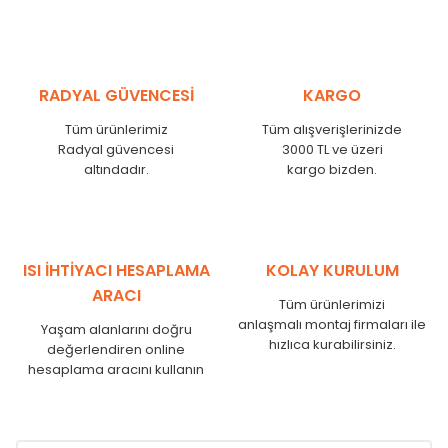
MHL
300
275
MHL
375
350
MHL
450
425
RADYAL GÜVENCESİ
KARGO
MHL
525
500
MHL
600
575
Tüm ürünlerimiz
Tüm alışverişlerinizde
MHL
750
725
Radyal güvencesi
3000 TL ve üzeri
MHL
825
800
altındadır.
kargo bizden.
MHL
900
875
MHL
1000
975
MHL
1250
1225
MHL
1500
1475
ISI İHTİYACI HESAPLAMA
KOLAY KURULUM
MHL
1750
1725
ARACI
Tüm ürünlerimizi
anlaşmalı montaj firmaları ile
Yaşam alanlarını doğru
hızlıca kurabilirsiniz.
değerlendiren online
hesaplama aracını kullanın