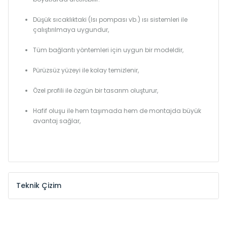
Düşük sıcaklıktaki (Isı pompası vb.) ısı sistemleri ile
çalıştırılmaya uygundur,
Tüm bağlantı yöntemleri için uygun bir modeldir,
Pürüzsüz yüzeyi ile kolay temizlenir,
Özel profili ile özgün bir tasarım oluşturur,
Hafif oluşu ile hem taşımada hem de montajda büyük
avantaj sağlar,
Teknik Çizim
Model /
Model
Yükseklik /
Height
Eksenle
Kodu /
Code
(mm)
(mm)