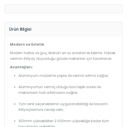
Ürün Bilgisi
Modern ve Estetik
Modern hatlar ve güç, Mahal’i en iyi anlatan iki kelime. Yüksek
verimin ihtiyaç duyulduğu gözde mekanlar için tasarlandı.
Avantajları:
Alüminyum malzeme yapısı ile verimli ısıtma sağlar,
Alüminyumun vermiş olduğu kısa tepki süresi ile
mekanların hızlı ısıtılmasını sağlar,
Tüm renk seçeneklerinin uygulanabilirliği ile tasarım
ihtiyaçlarınıza cevap verir,
300mm yükseklikten 2.000mm yüksekliğe kadar tüm
boyutlarda üretilebilir.