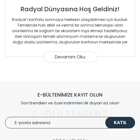
Radyal Dünyasına Hoş Geldiniz!
Radyal’i konforlu ısınmaya herkesin ulaşabilmesi için kurduk.
Temelinde hızlı, etkili ve verimli bir ısınma teknolojisi olan
ürünlerimiz ile sağlam bir ekosistem inşa etmeyi hedefliyoruz.
Geri dönüşüm temelli alüminyum malzeme ile oluşturulan
doğa dostu ürünlerimiz, oluşturulan konforun merkezinde yer
almaktadır.
Sizlere sunmakta olduğumuz Alüminyum Radyatör ve
Havlupanlar ile önce konforlu ısınmayı, sonrasında
mekânlarınız için tüm tasarım ihtiyaçlarınızı da karşılayacak
çözümleri üretmekteyiz. Son teknoloji ve robotik hatlarıyla
radyatör ve havlupan üretimi yapan Radyal, özellikle
mimarların ve tasarımcıların tercih ettiği bir marka olmaktan
gurur duymaktadır. Avrupa’ya yapmakta olduğu ihracat ile
E-BÜLTENİMİZE KAYIT OLUN
de ürünlerinde sadece tasarımın ön planda olmadığını aynı
Son trendleri ve özel indirimleri ilk duyan siz olun!
zamanda kalite olarak ta en üst seviyede olduğunu
E-BÜLTENİMİZ
göstermiştir.
KATIL
Çevreci ve yeşil enerji yaklaşımlarıyla ve sıfır karbon ayak izi
hedefiyle üretim yapan Radyal çevreye duyarlı üretim
prensipleriyle sektörüne öncülük etmektedir.