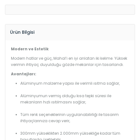
Ürün Bilgisi
Modern ve Estetik
Modern hatlar ve güç, Mahal’i en iyi anlatan iki kelime. Yüksek
verimin ihtiyaç duyulduğu gözde mekanlar için tasarlandı.
Avantajları:
Alüminyum malzeme yapısı ile verimli ısıtma sağlar,
Alüminyumun vermiş olduğu kısa tepki süresi ile
mekanların hızlı ısıtılmasını sağlar,
Tüm renk seçeneklerinin uygulanabilirliği ile tasarım
ihtiyaçlarınıza cevap verir,
300mm yükseklikten 2.000mm yüksekliğe kadar tüm
boyutlarda üretilebilir.