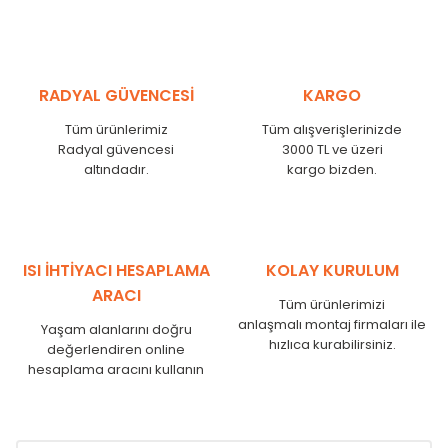
MHL
300
275
MHL
375
350
MHL
450
425
RADYAL GÜVENCESİ
KARGO
MHL
525
500
MHL
600
575
Tüm ürünlerimiz
Tüm alışverişlerinizde
MHL
750
725
Radyal güvencesi
3000 TL ve üzeri
MHL
825
800
altındadır.
kargo bizden.
MHL
900
875
MHL
1000
975
MHL
1250
1225
MHL
1500
1475
ISI İHTİYACI HESAPLAMA
KOLAY KURULUM
MHL
1750
1725
ARACI
Tüm ürünlerimizi
anlaşmalı montaj firmaları ile
Yaşam alanlarını doğru
hızlıca kurabilirsiniz.
değerlendiren online
hesaplama aracını kullanın