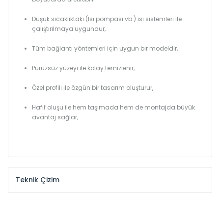
Düşük sıcaklıktaki (Isı pompası vb.) ısı sistemleri ile
çalıştırılmaya uygundur,
Tüm bağlantı yöntemleri için uygun bir modeldir,
Pürüzsüz yüzeyi ile kolay temizlenir,
Özel profili ile özgün bir tasarım oluşturur,
Hafif oluşu ile hem taşımada hem de montajda büyük
avantaj sağlar,
Teknik Çizim
Model /
Model
Yükseklik /
Height
Eksenle
Kodu /
Code
(mm)
(mm)