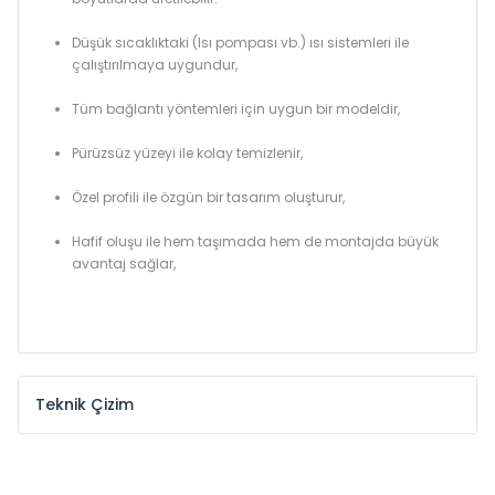
Düşük sıcaklıktaki (Isı pompası vb.) ısı sistemleri ile
çalıştırılmaya uygundur,
Tüm bağlantı yöntemleri için uygun bir modeldir,
Pürüzsüz yüzeyi ile kolay temizlenir,
Özel profili ile özgün bir tasarım oluşturur,
Hafif oluşu ile hem taşımada hem de montajda büyük
avantaj sağlar,
Teknik Çizim
Model /
Model
Yükseklik /
Height
Eksenle
Kodu /
Code
(mm)
(mm)