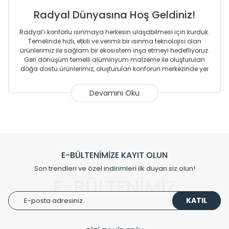
Radyal Dünyasına Hoş Geldiniz!
Radyal’i konforlu ısınmaya herkesin ulaşabilmesi için kurduk.
Temelinde hızlı, etkili ve verimli bir ısınma teknolojisi olan
ürünlerimiz ile sağlam bir ekosistem inşa etmeyi hedefliyoruz.
Geri dönüşüm temelli alüminyum malzeme ile oluşturulan
doğa dostu ürünlerimiz, oluşturulan konforun merkezinde yer
almaktadır.
Sizlere sunmakta olduğumuz Alüminyum Radyatör ve
Havlupanlar ile önce konforlu ısınmayı, sonrasında
mekânlarınız için tüm tasarım ihtiyaçlarınızı da karşılayacak
çözümleri üretmekteyiz. Son teknoloji ve robotik hatlarıyla
radyatör ve havlupan üretimi yapan Radyal, özellikle
mimarların ve tasarımcıların tercih ettiği bir marka olmaktan
gurur duymaktadır. Avrupa’ya yapmakta olduğu ihracat ile
E-BÜLTENİMİZE KAYIT OLUN
de ürünlerinde sadece tasarımın ön planda olmadığını aynı
Son trendleri ve özel indirimleri ilk duyan siz olun!
zamanda kalite olarak ta en üst seviyede olduğunu
E-BÜLTENİMİZ
göstermiştir.
KATIL
Çevreci ve yeşil enerji yaklaşımlarıyla ve sıfır karbon ayak izi
hedefiyle üretim yapan Radyal çevreye duyarlı üretim
prensipleriyle sektörüne öncülük etmektedir.