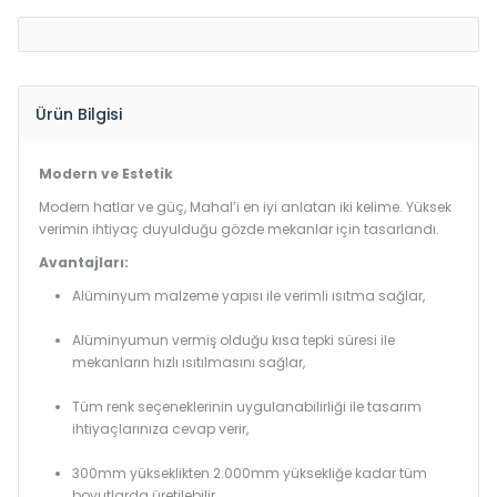
Ürün Bilgisi
Modern ve Estetik
Modern hatlar ve güç, Mahal’i en iyi anlatan iki kelime. Yüksek
verimin ihtiyaç duyulduğu gözde mekanlar için tasarlandı.
Avantajları:
Alüminyum malzeme yapısı ile verimli ısıtma sağlar,
Alüminyumun vermiş olduğu kısa tepki süresi ile
mekanların hızlı ısıtılmasını sağlar,
Tüm renk seçeneklerinin uygulanabilirliği ile tasarım
ihtiyaçlarınıza cevap verir,
300mm yükseklikten 2.000mm yüksekliğe kadar tüm
boyutlarda üretilebilir.