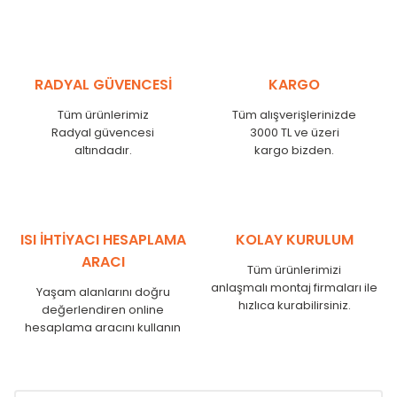
MHL
300
275
MHL
375
350
MHL
450
425
RADYAL GÜVENCESİ
KARGO
MHL
525
500
MHL
600
575
Tüm ürünlerimiz
Tüm alışverişlerinizde
MHL
750
725
Radyal güvencesi
3000 TL ve üzeri
MHL
825
800
altındadır.
kargo bizden.
MHL
900
875
MHL
1000
975
MHL
1250
1225
MHL
1500
1475
ISI İHTİYACI HESAPLAMA
KOLAY KURULUM
MHL
1750
1725
ARACI
Tüm ürünlerimizi
anlaşmalı montaj firmaları ile
Yaşam alanlarını doğru
hızlıca kurabilirsiniz.
değerlendiren online
hesaplama aracını kullanın