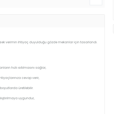
Yüksek verimin ihtiyaç duyulduğu gözde mekanlar için tasarlandı.
arın hızlı ısıtılmasını sağlar,
htiyaçlarınıza cevap verir,
utlarda üretilebilir.
çalıştırılmaya uygundur,