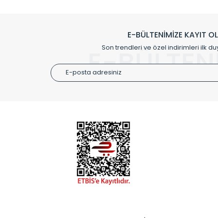
Klasik modellerimizin yanında, modern hatları ile de d
önemli farklılıklar yaratmaktadır. Si
E-BÜLTENİMİZE KAYIT O
Radyal sunmuş olduğu Alüminyum radyatör ve havl
Son trendleri ve özel indirimleri ilk du
E-BÜLTEN
Size özel olarak üretilen Radyatör ve
ÜRÜN GR
Alüminyum
Alüminyum
Paslanmaz
Özel Tasar
Montaj Ek