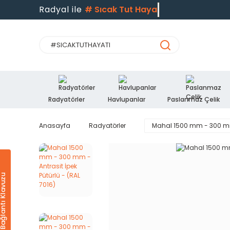
Radyal ile
#
Sıcak Tut Hayatı
Radyatörler
Havlupanlar
Paslanmaz Çelik
Anasayfa
Radyatörler
Mahal 1500 mm - 300 mm -
Ürün & Bağlantı Klavuzu