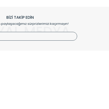
h edilmekte, mimarların kişiselleştirilmiş çözümlerinde
rımız mekânlarınıza değer katmaktadır.
BİZİ TAKİP EDİN
me kılıfı gibi aksesuarları ile de özel çözümler
aylaşacağımız sürprizlerimizi kaçırmayın!
YAL MEDYA
irket hattımızdan bizlere ulaşabilirsiniz.
SÖZLEŞMELER
Kullanım Koşulları
Gizlilik ve Güvenlik
İptal ve İade Şartları
Mesafeli Satış Sözleşmesi
Kişisel Verilerin Korunması Politikası