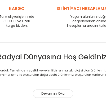
725
112
800
120
KARGO
ISI İHTİYACI HESAPLAM
875
129
Tüm alışverişlerinizde
Yaşam alanlarını doğ
975
140
3000 TL ve üzeri
değerlendiren onlin
1225
171
kargo bizden.
hesaplama aracını kull
1475
201
1725
229
Radyal Dünyasına Hoş Geldiniz
duk. Temelinde hızlı, etkili ve verimli bir ısınma teknolojisi olan ürünlerim
 malzeme ile oluşturulan doğa dostu ürünlerimiz, oluşturulan konforun 
avlupanlar ile önce konforlu ısınmayı, sonrasında mekânlarınız için tü
atör ve havlupan üretimi yapan Radyal, özellikle mimarların ve tasarımcıla
nlerinde sadece tasarımın ön planda olmadığını aynı zamanda kalite ola
sıfır karbon ayak izi hedefiyle üretim yapan Radyal çevreye duyarlı üretim 