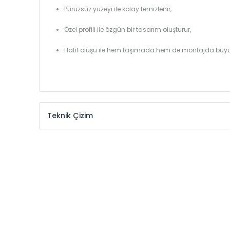
Pürüzsüz yüzeyi ile kolay temizlenir,
Özel profili ile özgün bir tasarım oluşturur,
Hafif oluşu ile hem taşımada hem de montajda büyü
Teknik Çizim
Model /
Model
Yükseklik /
Height
Kodu /
Code
(mm)
MHL
300
MHL
375
MHL
450
MHL
525
MHL
600