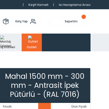
|
Keşif Hizmeti
|
Isı Hesaplama Aracı
Giriş Yap
Sepetim
aj Ürünleri
Outlet
Mahal 1500 mm - 300
mm - Antrasit İpek
Pütürlü - (RAL 7016)
Fırsatı
Ürün Fiyatı