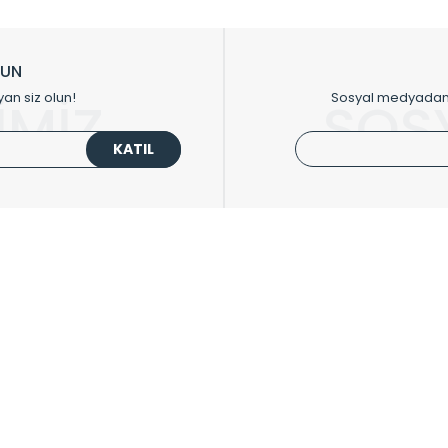
ikkat çeken tasarım radyatörlerimiz veülkemizdeki birçok elite projede terci
zin tasarladığınız boyut ve renge göre üretilebilen Radyatör ve havlupanla
LUN
upanların tamamlayıcısı olan vana, montaj aparatı, termostat, boru gizle
yan siz olun!
Sosyal medyadan p
İMİZ
SOS
oluşturmaktadır.
KATIL
 havlupan seçerken yardıma ihtiyacınız olduğunda,
0850 308 08 08
no’lu ş
UPLARI
HIZLI MENÜ
 Radyatörler
Üye Ol
 Havlupanlar
Hesabım
 Çelik Serisi
Sepetim
ım Serisi
Kargo Takip
ipmanları
Sıkça Sorulanlar