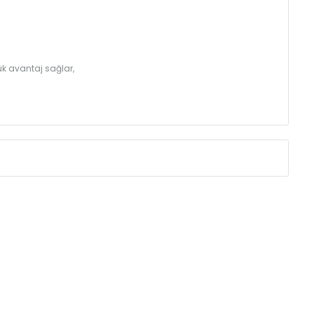
k avantaj sağlar,
Eksenler Arası /
Centres
Isıl Güç /
Power
∆T 60 (90/ 70-20 ˚C)
(mm)
(Kcal/h)
275
49
350
60
425
71
500
81
575
91