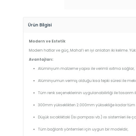
Ürün Bilgisi
Modern ve Estetik
Modern hatlar ve güç, Mahal’i en iyi anlatan iki kelime. 
Avantajları:
Alüminyum malzeme yapısı ile verimli ısıtma sağlar,
Alüminyumun vermiş olduğu kısa tepki süresi ile mekanl
Tüm renk seçeneklerinin uygulanabilirliği ile tasarım i
300mm yükseklikten 2.000mm yüksekliğe kadar tüm boy
Düşük sıcaklıktaki (Isı pompası vb.) ısı sistemleri ile 
Tüm bağlantı yöntemleri için uygun bir modeldir,