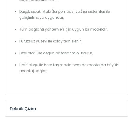
Düşük sıcaklıktaki (Isı pompası vb.) ısı sistemleri ile
çalıştırılmaya uygundur,
Tüm bağlantı yöntemleri için uygun bir modeldir,
Pürüzsüz yüzeyi ile kolay temizlenir,
Özel profili ile özgün bir tasarım oluşturur,
Hafif oluşu ile hem taşımada hem de montajda büyük
avantaj sağlar,
Teknik Çizim
Model /
Model
Yükseklik /
Height
Eksenle
Kodu /
Code
(mm)
(mm)