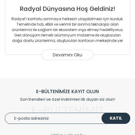
Radyal Dünyasına Hoş Geldiniz!
Radyal’i konforlu ısınmaya herkesin ulaşabilmesi için kurduk.
Temelinde hızlı, etkili ve verimli bir ısınma teknolojisi olan
ürünlerimiz ile sağlam bir ekosistem inşa etmeyi hedefliyoruz.
Geri dönüşüm temelli alüminyum malzeme ile oluşturulan
doğa dostu ürünlerimiz, oluşturulan konforun merkezinde yer
almaktadır.
Sizlere sunmakta olduğumuz Alüminyum Radyatör ve
Havlupanlar ile önce konforlu ısınmayı, sonrasında
mekânlarınız için tüm tasarım ihtiyaçlarınızı da karşılayacak
çözümleri üretmekteyiz. Son teknoloji ve robotik hatlarıyla
radyatör ve havlupan üretimi yapan Radyal, özellikle
mimarların ve tasarımcıların tercih ettiği bir marka olmaktan
gurur duymaktadır. Avrupa’ya yapmakta olduğu ihracat ile
E-BÜLTENİMİZE KAYIT OLUN
de ürünlerinde sadece tasarımın ön planda olmadığını aynı
Son trendleri ve özel indirimleri ilk duyan siz olun!
zamanda kalite olarak ta en üst seviyede olduğunu
E-BÜLTENİMİZ
göstermiştir.
KATIL
Çevreci ve yeşil enerji yaklaşımlarıyla ve sıfır karbon ayak izi
hedefiyle üretim yapan Radyal çevreye duyarlı üretim
prensipleriyle sektörüne öncülük etmektedir.