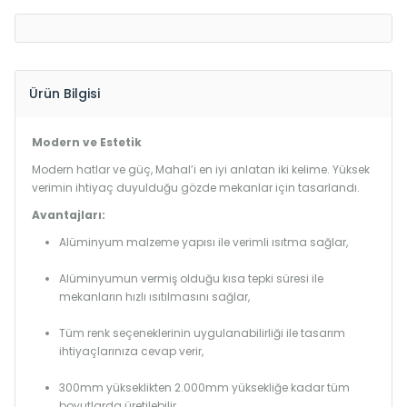
Ürün Bilgisi
Modern ve Estetik
Modern hatlar ve güç, Mahal’i en iyi anlatan iki kelime. Yüksek
verimin ihtiyaç duyulduğu gözde mekanlar için tasarlandı.
Avantajları:
Alüminyum malzeme yapısı ile verimli ısıtma sağlar,
Alüminyumun vermiş olduğu kısa tepki süresi ile
mekanların hızlı ısıtılmasını sağlar,
Tüm renk seçeneklerinin uygulanabilirliği ile tasarım
ihtiyaçlarınıza cevap verir,
300mm yükseklikten 2.000mm yüksekliğe kadar tüm
boyutlarda üretilebilir.