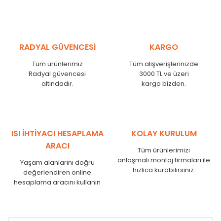
MHL
300
275
MHL
375
350
MHL
450
425
RADYAL GÜVENCESİ
KARGO
MHL
525
500
MHL
600
575
Tüm ürünlerimiz
Tüm alışverişlerinizde
MHL
750
725
Radyal güvencesi
3000 TL ve üzeri
MHL
825
800
altındadır.
kargo bizden.
MHL
900
875
MHL
1000
975
MHL
1250
1225
MHL
1500
1475
ISI İHTİYACI HESAPLAMA
KOLAY KURULUM
MHL
1750
1725
ARACI
Tüm ürünlerimizi
anlaşmalı montaj firmaları ile
Yaşam alanlarını doğru
hızlıca kurabilirsiniz.
değerlendiren online
hesaplama aracını kullanın