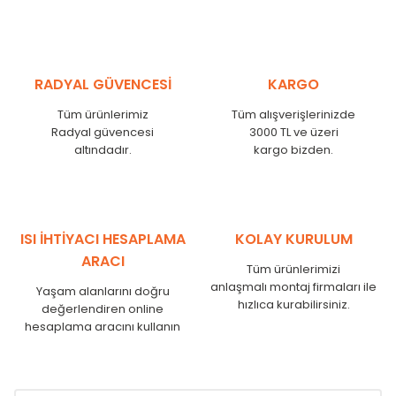
MHL
300
275
MHL
375
350
MHL
450
425
RADYAL GÜVENCESİ
KARGO
MHL
525
500
MHL
600
575
Tüm ürünlerimiz
Tüm alışverişlerinizde
MHL
750
725
Radyal güvencesi
3000 TL ve üzeri
MHL
825
800
altındadır.
kargo bizden.
MHL
900
875
MHL
1000
975
MHL
1250
1225
MHL
1500
1475
ISI İHTİYACI HESAPLAMA
KOLAY KURULUM
MHL
1750
1725
ARACI
Tüm ürünlerimizi
anlaşmalı montaj firmaları ile
Yaşam alanlarını doğru
hızlıca kurabilirsiniz.
değerlendiren online
hesaplama aracını kullanın