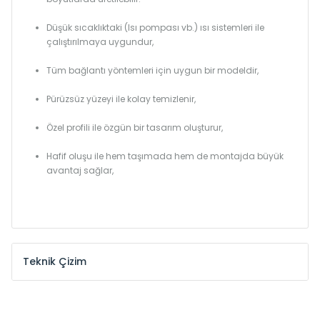
Düşük sıcaklıktaki (Isı pompası vb.) ısı sistemleri ile
çalıştırılmaya uygundur,
Tüm bağlantı yöntemleri için uygun bir modeldir,
Pürüzsüz yüzeyi ile kolay temizlenir,
Özel profili ile özgün bir tasarım oluşturur,
Hafif oluşu ile hem taşımada hem de montajda büyük
avantaj sağlar,
Teknik Çizim
Model /
Model
Yükseklik /
Height
Eksenle
Kodu /
Code
(mm)
(mm)