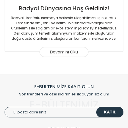
Radyal Dünyasına Hoş Geldiniz!
Radyal’i konforlu ısınmaya herkesin ulaşabilmesi için kurduk.
Temelinde hızlı, etkili ve verimli bir ısınma teknolojisi olan
ürünlerimiz ile sağlam bir ekosistem inşa etmeyi hedefliyoruz.
Geri dönüşüm temelli alüminyum malzeme ile oluşturulan
doğa dostu ürünlerimiz, oluşturulan konforun merkezinde yer
almaktadır.
Sizlere sunmakta olduğumuz Alüminyum Radyatör ve
Havlupanlar ile önce konforlu ısınmayı, sonrasında
mekânlarınız için tüm tasarım ihtiyaçlarınızı da karşılayacak
çözümleri üretmekteyiz. Son teknoloji ve robotik hatlarıyla
radyatör ve havlupan üretimi yapan Radyal, özellikle
mimarların ve tasarımcıların tercih ettiği bir marka olmaktan
gurur duymaktadır. Avrupa’ya yapmakta olduğu ihracat ile
E-BÜLTENİMİZE KAYIT OLUN
de ürünlerinde sadece tasarımın ön planda olmadığını aynı
Son trendleri ve özel indirimleri ilk duyan siz olun!
zamanda kalite olarak ta en üst seviyede olduğunu
E-BÜLTENİMİZ
göstermiştir.
KATIL
Çevreci ve yeşil enerji yaklaşımlarıyla ve sıfır karbon ayak izi
hedefiyle üretim yapan Radyal çevreye duyarlı üretim
prensipleriyle sektörüne öncülük etmektedir.