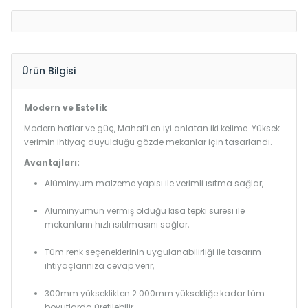
Ürün Bilgisi
Modern ve Estetik
Modern hatlar ve güç, Mahal’i en iyi anlatan iki kelime. Yüksek
verimin ihtiyaç duyulduğu gözde mekanlar için tasarlandı.
Avantajları:
Alüminyum malzeme yapısı ile verimli ısıtma sağlar,
Alüminyumun vermiş olduğu kısa tepki süresi ile
mekanların hızlı ısıtılmasını sağlar,
Tüm renk seçeneklerinin uygulanabilirliği ile tasarım
ihtiyaçlarınıza cevap verir,
300mm yükseklikten 2.000mm yüksekliğe kadar tüm
boyutlarda üretilebilir.