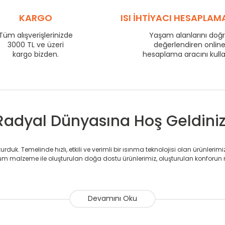
725
112
800
120
KARGO
ISI İHTİYACI HESAPLAM
875
129
Tüm alışverişlerinizde
Yaşam alanlarını doğ
975
140
3000 TL ve üzeri
değerlendiren onlin
1225
171
kargo bizden.
hesaplama aracını kull
1475
201
1725
229
Radyal Dünyasına Hoş Geldiniz
duk. Temelinde hızlı, etkili ve verimli bir ısınma teknolojisi olan ürünlerim
 malzeme ile oluşturulan doğa dostu ürünlerimiz, oluşturulan konforun 
avlupanlar ile önce konforlu ısınmayı, sonrasında mekânlarınız için tü
atör ve havlupan üretimi yapan Radyal, özellikle mimarların ve tasarımcıla
nlerinde sadece tasarımın ön planda olmadığını aynı zamanda kalite ola
sıfır karbon ayak izi hedefiyle üretim yapan Radyal çevreye duyarlı üretim 