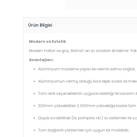
Ürün Bilgisi
Modern ve Estetik
Modern hatlar ve güç, Mahal’i en iyi anlatan iki kelime. 
Avantajları:
Alüminyum malzeme yapısı ile verimli ısıtma sağlar,
Alüminyumun vermiş olduğu kısa tepki süresi ile mekanl
Tüm renk seçeneklerinin uygulanabilirliği ile tasarım i
300mm yükseklikten 2.000mm yüksekliğe kadar tüm boy
Düşük sıcaklıktaki (Isı pompası vb.) ısı sistemleri ile 
Tüm bağlantı yöntemleri için uygun bir modeldir,