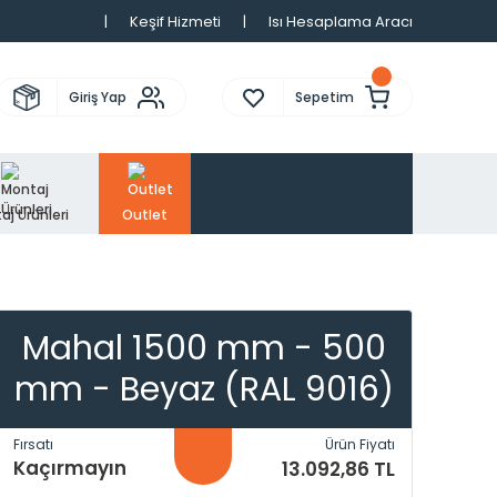
|
Keşif Hizmeti
|
Isı Hesaplama Aracı
Giriş Yap
Sepetim
aj Ürünleri
Outlet
Mahal 1500 mm - 500
mm - Beyaz (RAL 9016)
Fırsatı
Ürün Fiyatı
Kaçırmayın
13.092,86 TL