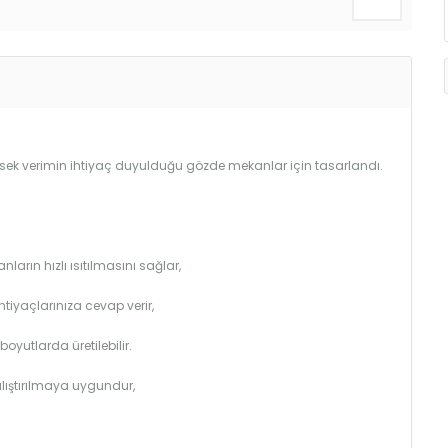
Yüksek verimin ihtiyaç duyulduğu gözde mekanlar için tasarlandı.
arın hızlı ısıtılmasını sağlar,
htiyaçlarınıza cevap verir,
utlarda üretilebilir.
çalıştırılmaya uygundur,