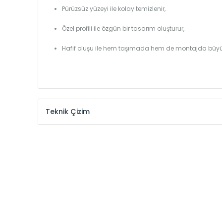
Pürüzsüz yüzeyi ile kolay temizlenir,
Özel profili ile özgün bir tasarım oluşturur,
Hafif oluşu ile hem taşımada hem de montajda büyü
Teknik Çizim
Model /
Model
Yükseklik /
Height
Kodu /
Code
(mm)
MHL
300
MHL
375
MHL
450
MHL
525
MHL
600