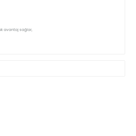
k avantaj sağlar,
Eksenler Arası /
Centres
Isıl Güç /
Power
∆T 60 (90/ 70-20 ˚C)
(mm)
(Kcal/h)
275
49
350
60
425
71
500
81
575
91