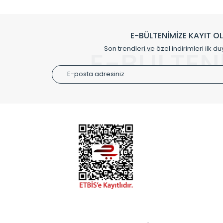
Klasik modellerimizin yanında, modern hatları ile de d
önemli farklılıklar yaratmaktadır. Si
E-BÜLTENİMİZE KAYIT O
Radyal sunmuş olduğu Alüminyum radyatör ve havl
Son trendleri ve özel indirimleri ilk du
E-BÜLTEN
Size özel olarak üretilen Radyatör ve
ÜRÜN GR
Alüminyum
Alüminyum
Paslanmaz
Özel Tasar
Montaj Ek