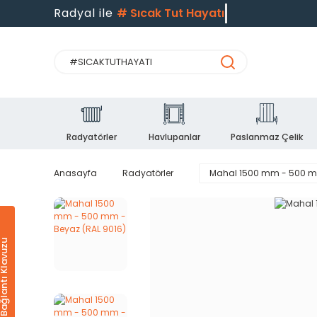
Radyal ile
#
Sıcak Tut Hayatı
Radyatörler
Havlupanlar
Paslanmaz Çelik
Anasayfa
Radyatörler
Mahal 1500 mm - 500 mm
Ürün & Bağlantı Klavuzu