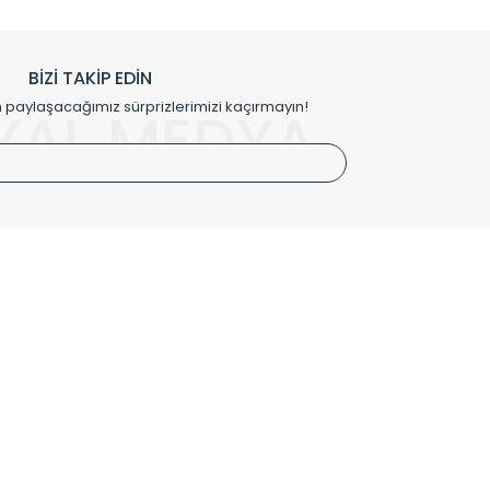
h edilmekte, mimarların kişiselleştirilmiş çözümlerinde
rımız mekânlarınıza değer katmaktadır.
BİZİ TAKİP EDİN
me kılıfı gibi aksesuarları ile de özel çözümler
aylaşacağımız sürprizlerimizi kaçırmayın!
YAL MEDYA
irket hattımızdan bizlere ulaşabilirsiniz.
SÖZLEŞMELER
Kullanım Koşulları
Gizlilik ve Güvenlik
İptal ve İade Şartları
Mesafeli Satış Sözleşmesi
Kişisel Verilerin Korunması Politikası