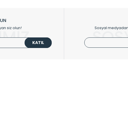
ikkat çeken tasarım radyatörlerimiz veülkemizdeki birçok elite projede terci
zin tasarladığınız boyut ve renge göre üretilebilen Radyatör ve havlupanla
LUN
upanların tamamlayıcısı olan vana, montaj aparatı, termostat, boru gizle
yan siz olun!
Sosyal medyadan p
İMİZ
SOS
oluşturmaktadır.
KATIL
 havlupan seçerken yardıma ihtiyacınız olduğunda,
0850 308 08 08
no’lu ş
UPLARI
HIZLI MENÜ
 Radyatörler
Üye Ol
 Havlupanlar
Hesabım
 Çelik Serisi
Sepetim
ım Serisi
Kargo Takip
ipmanları
Sıkça Sorulanlar