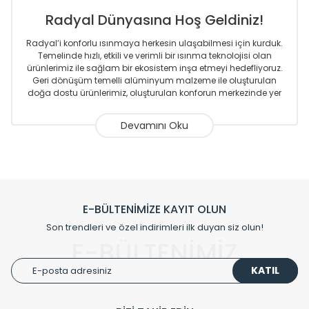
Radyal Dünyasına Hoş Geldiniz!
Radyal’i konforlu ısınmaya herkesin ulaşabilmesi için kurduk.
Temelinde hızlı, etkili ve verimli bir ısınma teknolojisi olan
ürünlerimiz ile sağlam bir ekosistem inşa etmeyi hedefliyoruz.
Geri dönüşüm temelli alüminyum malzeme ile oluşturulan
doğa dostu ürünlerimiz, oluşturulan konforun merkezinde yer
almaktadır.
Sizlere sunmakta olduğumuz Alüminyum Radyatör ve
Havlupanlar ile önce konforlu ısınmayı, sonrasında
mekânlarınız için tüm tasarım ihtiyaçlarınızı da karşılayacak
çözümleri üretmekteyiz. Son teknoloji ve robotik hatlarıyla
radyatör ve havlupan üretimi yapan Radyal, özellikle
mimarların ve tasarımcıların tercih ettiği bir marka olmaktan
gurur duymaktadır. Avrupa’ya yapmakta olduğu ihracat ile
E-BÜLTENİMİZE KAYIT OLUN
de ürünlerinde sadece tasarımın ön planda olmadığını aynı
Son trendleri ve özel indirimleri ilk duyan siz olun!
zamanda kalite olarak ta en üst seviyede olduğunu
E-BÜLTENİMİZ
göstermiştir.
KATIL
Çevreci ve yeşil enerji yaklaşımlarıyla ve sıfır karbon ayak izi
hedefiyle üretim yapan Radyal çevreye duyarlı üretim
prensipleriyle sektörüne öncülük etmektedir.