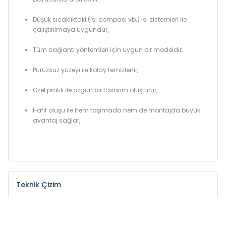
Düşük sıcaklıktaki (Isı pompası vb.) ısı sistemleri ile
çalıştırılmaya uygundur,
Tüm bağlantı yöntemleri için uygun bir modeldir,
Pürüzsüz yüzeyi ile kolay temizlenir,
Özel profili ile özgün bir tasarım oluşturur,
Hafif oluşu ile hem taşımada hem de montajda büyük
avantaj sağlar,
Teknik Çizim
Model /
Model
Yükseklik /
Height
Eksenle
Kodu /
Code
(mm)
(mm)