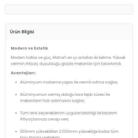
Ürün Bilgisi
Modern ve Estetik
Modern hatlar ve güç, Mahal’i en iyi anlatan iki kelime. Yüksek
verimin ihtiyaç duyulduğu gözde mekanlar için tasarlandı.
Avantajları:
Alüminyum malzeme yapısı ile verimli ısıtma sağlar,
Alüminyumun vermiş olduğu kısa tepki süresi ile
mekanların hızlı ısıtılmasını sağlar,
Tüm renk seçeneklerinin uygulanabilirliği ile tasarım
ihtiyaçlarınıza cevap verir,
300mm yükseklikten 2.000mm yüksekliğe kadar tüm
boyutlarda üretilebilir.