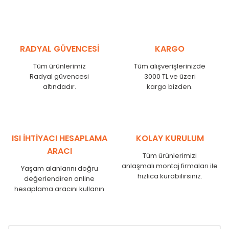
MHL
300
275
MHL
375
350
MHL
450
425
RADYAL GÜVENCESİ
KARGO
MHL
525
500
MHL
600
575
Tüm ürünlerimiz
Tüm alışverişlerinizde
MHL
750
725
Radyal güvencesi
3000 TL ve üzeri
MHL
825
800
altındadır.
kargo bizden.
MHL
900
875
MHL
1000
975
MHL
1250
1225
MHL
1500
1475
ISI İHTİYACI HESAPLAMA
KOLAY KURULUM
MHL
1750
1725
ARACI
Tüm ürünlerimizi
anlaşmalı montaj firmaları ile
Yaşam alanlarını doğru
hızlıca kurabilirsiniz.
değerlendiren online
hesaplama aracını kullanın